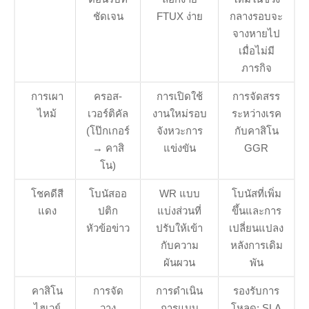
ชัดเจน
FTUX ง่าย
กลางรอบจะ
จางหายไป
เมื่อไม่มี
ภารกิจ
การเผา
ครอส-
การเปิดใช้
การจัดสรร
ไหม้
เวอร์ติคัล
งานใหม่รอบ
ระหว่างเรค
(โป๊กเกอร์
จังหวะการ
กับคาสิโน
→ คาสิ
แข่งขัน
GGR
โน)
โชคดีสี
โบนัสออ
WR แบบ
โบนัสที่เพิ่ม
แดง
ปติก
แบ่งส่วนที่
ขึ้นและการ
หัวข้อข่าว
ปรับให้เข้า
เปลี่ยนแปลง
กับความ
หลังการเดิม
ผันผวน
พัน
คาสิโน
การจัด
การดำเนิน
รองรับการ
ไฮเวย์
วาง
การแบบ
โหลด; SLA