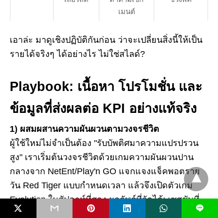
เมนต์
เอาล่ะ มาดูเชิงปฏิบัติกันก่อน ว่าจะเปลี่ยนสิ่งนี้ให้เป็น
รายได้จริงๆ ได้อย่างไร ไม่ใช่สไลด์?
Playbook: เนื้อหา โปรโมชั่น และ
ข้อมูลที่ส่งผลต่อ KPI อย่างแท้จริง
1) ผสมผสานความผันผวนตามวงจรชีวิต
ผู้ใช้ใหม่ไม่จำเป็นต้อง "รับบัพติศมาความแปรปรวน
สูง" เราเริ่มต้นวงจรชีวิตด้วยเกมความผันผวนปาน
กลางจาก NetEnt/Play'n GO แจกแจงแจ็คพอตราย
วัน Red Tiger แบบกำหนดเวลา แล้วจึงเปิดตัวเกม
Evolution ในสัปดาห์ที่สอง ผลลัพธ์ที่วัดได้: เซสชันที่
L
ตายน้อยลงและอัตราผลตอบแทน D7 สูงขึ้น คุณเคย