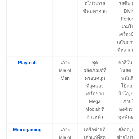
ตโปรเกรส
รสซีฟ (เช
ซีฟมหาศาล
Divine
Fortune)
เกมโต๊ะ;
เครื่องมือส
เสริมการข
ที่หลากหล
Playtech
เกาะ
ชุด
คาสิโน คา
Isle of
ผลิตภัณฑ์ที่
โนสด กา
Man
ครอบคลุม
พนันกีฬา
ที่สุดและ
โป๊กเกอร์
เครือข่าย
บิงโก; C
Mega
ภายใน
Moolah ที่
องค์กรแล
ก้าวหน้า
ชุดพันธมิ
Microgaming
เกาะ
เครือข่ายที่
สล็อต, เคร
Isle of
เก่าแก่ที่สุด
ข่ายโปรเก