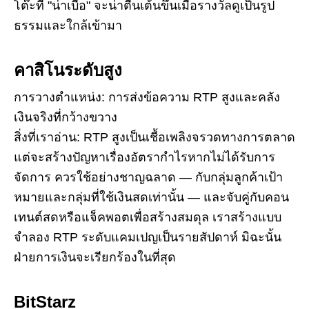
โต๊ะที่ "น่าเบื่อ" จะน่าตื่นเต้นขึ้นเมื่อรางวัลดูเป็นรูป
ธรรมและใกล้เข้ามา
คาสิโนระดับสูง
การวางตำแหน่ง: การส่งข้อความ RTP สูงและคลัง
เงินจริงที่กว้างขวาง
สิ่งที่เราอ่าน: RTP สูงเป็นเชื้อเพลิงจรวดทางการตลาด
แต่จะสร้างปัญหาเรื่องอัตรากำไรหากไม่ได้รับการ
จัดการ ควรใช้อย่างชาญฉลาด — กับกลุ่มลูกค้าเป้า
หมายและกลุ่มที่ใช้เงินสดเท่านั้น — และจับคู่กับคอน
เทนต์สดหรือแจ็คพอตเพื่อสร้างสมดุล เราสร้างแบบ
จำลอง RTP ระดับแคมเปญเป็นรายสัปดาห์ มิฉะนั้น
ฝ่ายการเงินจะเรียกร้องในที่สุด
BitStarz