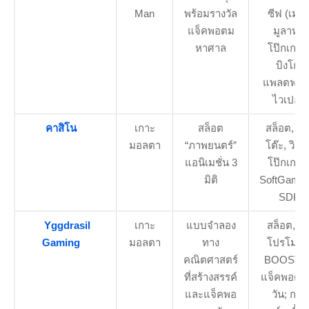
Man
พร้อมรางวัล
ซีฟ (เมก้
แจ็คพอตม
มูลาห์),
หาศาล
โป๊กเกอร์
บิงโก;
แพลตฟอร
ไวเปอร์
คาสิโน
เกาะ
สล็อต
สล็อต, เก
มอลตา
“ภาพยนตร์”
โต๊ะ, วิดีโ
แอนิเมชั่น 3
โป๊กเกอร์
มิติ
SoftGamin
SDK
Yggdrasil
เกาะ
แบบจำลอง
สล็อต, ชุ
Gaming
มอลตา
ทาง
โปรโมชั่
คณิตศาสตร์
BOOST™
ที่สร้างสรรค์
แจ็คพอตร
และแจ็คพอ
วัน; การ