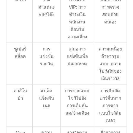
ตำแหน่ง
VIP: การ
การตรวจ
VIP/โต๊ะ
ชำระเงิน
สอบด้วย
พนักงาน
ตนเอง
ต้อนรับ
ความเสี่ยง
ซูเปอร์
การ
เสมอการ
ความเหนื่อย
สล็อต
แข่งขัน
แข่งขันเพื่อ
ล้าจากรูป
รายวัน
ปล่อยหยด
แบบ; ความ
โปร่งใสของ
เงินรางวัล
คาสิโน
แบล็ค
การขายแบบ
การบีบอัด
ป่า
แจ็คฟัน
ไขว้ไปยัง
มาร์จิ้นหาก
เนล
การเดิมพัน
การขาย
สด/ข้างเคียง
แบบไขว้ล้ม
เหลว
Cafe
ความ
รางวัลตาม
สื่อสารการ