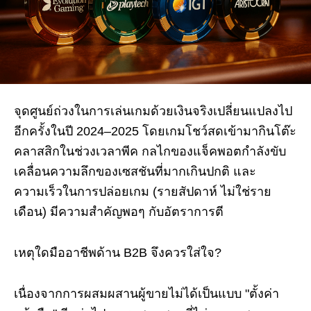
จุดศูนย์ถ่วงในการเล่นเกมด้วยเงินจริงเปลี่ยนแปลงไป
อีกครั้งในปี 2024–2025 โดยเกมโชว์สดเข้ามากินโต๊ะ
คลาสสิกในช่วงเวลาพีค กลไกของแจ็คพอตกำลังขับ
เคลื่อนความลึกของเซสชันที่มากเกินปกติ และ
ความเร็วในการปล่อยเกม (รายสัปดาห์ ไม่ใช่ราย
เดือน) มีความสำคัญพอๆ กับอัตราการตี
เหตุใดมืออาชีพด้าน B2B จึงควรใส่ใจ?
เนื่องจากการผสมผสานผู้ขายไม่ได้เป็นแบบ "ตั้งค่า