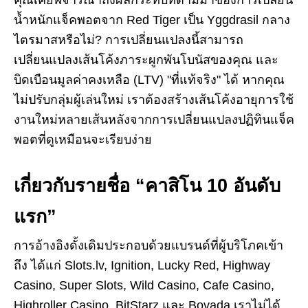
น้ำหนักแจ็คพอตจาก Red Tiger เป็น Yggdrasil กลาง
ไตรมาสหรือไม่? การเปลี่ยนแปลงนี้สามารถ
เปลี่ยนแปลงเส้นโค้งภาระผูกพันโบนัสของคุณ และ
บิดเบือนมูลค่าคงเหลือ (LTV) "ที่แท้จริง" ได้ หากคุณ
ไม่ปรับกลุ่มผู้เล่นใหม่ เราต้องสร้างเส้นโค้งอายุการใช้
งานใหม่หลายเส้นหลังจากการเปลี่ยนแปลงปฏิทินแจ็ค
พอตที่ดูเหมือนจะเรียบง่าย
เกี่ยวกับรายชื่อ “คาสิโน 10 อันดับ
แรก”
การอ้างอิงดั้งเดิมประกอบด้วยแบรนด์ที่ผู้บริโภคเข้า
ถึง ได้แก่ Slots.lv, Ignition, Lucky Red, Highway
Casino, Super Slots, Wild Casino, Cafe Casino,
Highroller Casino, BitStarz และ Bovada เราไม่ได้