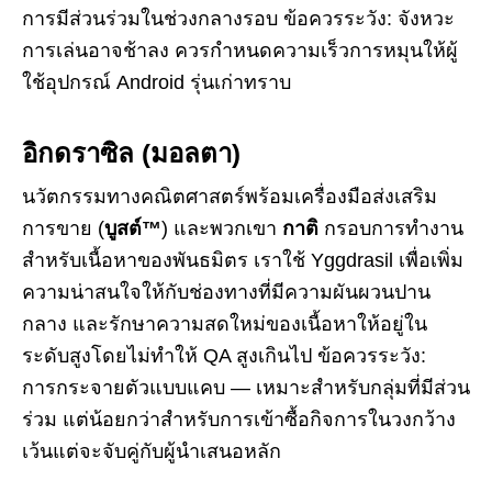
การมีส่วนร่วมในช่วงกลางรอบ ข้อควรระวัง: จังหวะ
การเล่นอาจช้าลง ควรกำหนดความเร็วการหมุนให้ผู้
ใช้อุปกรณ์ Android รุ่นเก่าทราบ
อิกดราซิล (มอลตา)
นวัตกรรมทางคณิตศาสตร์พร้อมเครื่องมือส่งเสริม
การขาย (
บูสต์™
) และพวกเขา
กาติ
กรอบการทำงาน
สำหรับเนื้อหาของพันธมิตร เราใช้ Yggdrasil เพื่อเพิ่ม
ความน่าสนใจให้กับช่องทางที่มีความผันผวนปาน
กลาง และรักษาความสดใหม่ของเนื้อหาให้อยู่ใน
ระดับสูงโดยไม่ทำให้ QA สูงเกินไป ข้อควรระวัง:
การกระจายตัวแบบแคบ — เหมาะสำหรับกลุ่มที่มีส่วน
ร่วม แต่น้อยกว่าสำหรับการเข้าซื้อกิจการในวงกว้าง
เว้นแต่จะจับคู่กับผู้นำเสนอหลัก