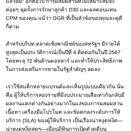
แล้วลืม" อีกต่อไป การผสมผสานที่ไม่เหมาะสมจะ
ค่อยๆ ฉุดรั้งการรักษาลูกค้า D30 และผลตอบแทน
CPM ของคุณ แม้ว่า GGR ที่เป็นหัวข้อของคุณจะดูดี
ก็ตาม
สำหรับบริบท ตลาดเชิงพาณิชย์ของสหรัฐฯ มีรายได้
สูงสุดเป็นประวัติการณ์เป็นปีที่ 4 ติดต่อกันในปี 2567
โดยทะลุ 72 พันล้านดอลลาร์ และทำให้ประสิทธิภาพ
ในการส่งเสริมการขายในรัฐสำคัญๆ ลดลง
เราใช้สแต็กหลายแบรนด์และเห็นรูปแบบเดียวกัน นั่น
คือ ผู้ให้บริการสองรายที่มีงบประมาณสื่อเท่ากันกลับมี
ผลงานแตกต่างกันอย่างมากในแง่ของการผสมผสาน
เนื้อหา เครื่องมือโปรโมต และข้อตกลงระดับการให้
บริการ (SLA) ของผู้ให้บริการ เป็นเรื่องน่าหงุดหงิด—
น่าหงุดหงิดสุดๆ—เมื่อปฏิทินการเปิดตัวดูดีบน