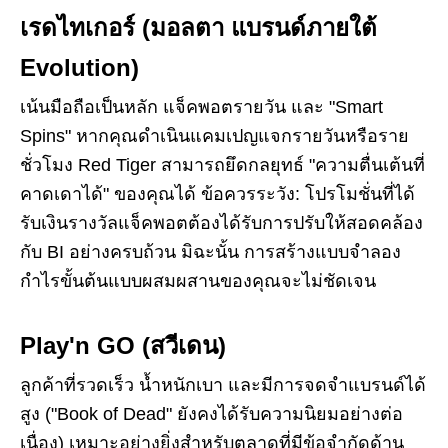
เรดไทเกอร์ (มอลตา แบรนด์ภายใต้
Evolution)
เน้นมือถือเป็นหลัก แจ็คพอตรายวัน และ "Smart
Spins" หากคุณดำเนินแคมเปญแจกรายวันหรือราย
ชั่วโมง Red Tiger สามารถยึดกลยุทธ์ "ความตื่นเต้นที่
คาดเดาได้" ของคุณได้ ข้อควรระวัง: โปรโมชั่นที่ได้
รับเงินรางวัลแจ็คพอตต้องได้รับการปรับให้สอดคล้อง
กับ BI อย่างครบถ้วน มิฉะนั้น การสร้างแบบจำลอง
กำไรขั้นต้นแบบผสมผสานของคุณจะไม่ชัดเจน
Play'n GO (สวีเดน)
ลูกค้าที่รวดเร็ว น้ำหนักเบา และมีการจดจำแบรนด์ได้
สูง ("Book of Dead" ยังคงได้รับความนิยมอย่างต่อ
เนื่อง) เหมาะอย่างยิ่งสำหรับตลาดที่มีข้อจำกัดด้าน