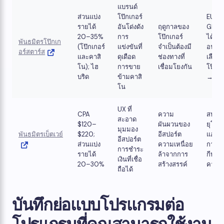
แบรนด์
ส่วนแบ่ง
โป๊กเกอร์
EU แล
รายได้
อันโด่งดัง
ฤดูกาลของ
GEOs 
20–35%
การ
โป๊กเกอร์
ได้รับ
พันธมิตรโป๊กเก
(โป๊กเกอร์
แข่งขันที่
จำเป็นต้องมี
อนุญาต
อร์สตาร์ส
และคาสิ
ดุเดือด
ช่องทางที่
เลือก;
โน); ไฮ
การขาย
เชื่อมโยงกัน
โป๊กเก
บริด
ข้ามคาสิ
→ คาส
โน
UX ที่
CPA
ความ
สหภา
สะอาด
$120–
ผันผวนของ
ยุโรป
มุมมอง
พันธมิตรเบ็ตเวย์
$220; ​​
อีสปอร์ต
แอฟริ
อีสปอร์ต
ส่วนแบ่ง
ความเหนื่อย
การพน
การชำระ
รายได้
ล้าจากการ
กีฬาแ
เงินที่เชื่อ
20–30%
สร้างสรรค์
คาสิโ
ถือได้
บันทึกย่อแบบโปรแกรมต่อ