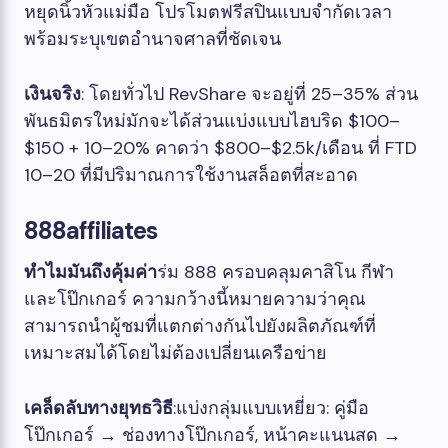
หยุดนิ้วหัวแม่มือ โปรโมตฟรีสปินแบบจำกัดเวลา
พร้อมระบุเขตอำนาจศาลที่ชัดเจน
เงินจริง
: โดยทั่วไป RevShare จะอยู่ที่ 25–35% ส่วน
พันธมิตรใหม่มักจะได้ส่วนแบ่งแบบไฮบริด $100–
$150 + 10–20% คาดว่า $800–$2.5k/เดือน ที่ FTD
10–20 ที่มีปริมาณการใช้งานสล็อตที่สะอาด
888affiliates
ทำไมมันถึงคุ้มค่า
ร่ม 888 ครอบคลุมคาสิโน กีฬา
และโป๊กเกอร์ ความกว้างนี้หมายความว่าคุณ
สามารถนำผู้ชมที่แตกต่างกันไปยังผลิตภัณฑ์ที่
เหมาะสมได้โดยไม่ต้องเปลี่ยนเครือข่าย
เคล็ดลับทางยุทธวิธี
:แบ่งกลุ่มแบบเหยี่ยว: คู่มือ
โป๊กเกอร์ → ช่องทางโป๊กเกอร์, หน้าคะแนนสด →