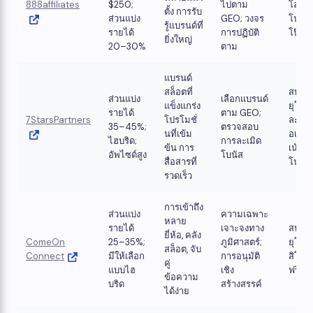
888affiliates
$250; ​​
ไปตาม
โลก; 
ตั้ง การรับ
ส่วนแบ่ง
GEO; วงจร
โน/กี
รู้แบรนด์ที่
รายได้
การปฏิบัติ
โป๊กเก
ยิ่งใหญ่
20–30%
ตาม
แบรนด์
สล็อตที่
สหภา
ส่วนแบ่ง
เลือกแบรนด์
แข็งแกร่ง
ยุโรป
รายได้
ตาม GEO;
7StarsPartners
โปรโมชั่
ละติน
35–45%;
ตรวจสอบ
นที่เข้ม
อเมริ
ไฮบริด;
การละเมิด
ข้น การ
เน้นคา
อัพไซด์สูง
โบนัส
สื่อสารที่
โน
รวดเร็ว
การเข้าถึง
ส่วนแบ่ง
ความเฉพาะ
หลาย
รายได้
เจาะจงทาง
สหภา
ยี่ห้อ, คลัง
ComeOn
25–35%;
ภูมิศาสตร์;
ยุโรป;
สล็อต, จับ
Connect
มีให้เลือก
การอนุมัติ
สิโนแ
คู่
แบบไฮ
เชิง
ฟรีสป
ข้อความ
บริด
สร้างสรรค์
ได้ง่าย