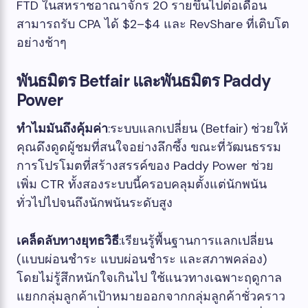
FTD ในสหราชอาณาจักร 20 รายขึ้นไปต่อเดือน
สามารถรับ CPA ได้ $2–$4 และ RevShare ที่เติบโต
อย่างช้าๆ
พันธมิตร Betfair และพันธมิตร Paddy
Power
ทำไมมันถึงคุ้มค่า
:ระบบแลกเปลี่ยน (Betfair) ช่วยให้
คุณดึงดูดผู้ชมที่สนใจอย่างลึกซึ้ง ขณะที่วัฒนธรรม
การโปรโมตที่สร้างสรรค์ของ Paddy Power ช่วย
เพิ่ม CTR ทั้งสองระบบนี้ครอบคลุมตั้งแต่นักพนัน
ทั่วไปไปจนถึงนักพนันระดับสูง
เคล็ดลับทางยุทธวิธี
:เรียนรู้พื้นฐานการแลกเปลี่ยน
(แบบผ่อนชำระ แบบผ่อนชำระ และสภาพคล่อง)
โดยไม่รู้สึกหนักใจเกินไป ใช้แนวทางเฉพาะฤดูกาล
แยกกลุ่มลูกค้าเป้าหมายออกจากกลุ่มลูกค้าชั่วคราว