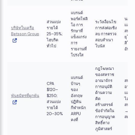
แบรนด์
พอร์ตโฟลิ
นอร์ดิ
ส่วนแบ่ง
ระวังเงื่อนไข
โอ การ
และ
บริษัทในเครือ
รายได้
การส่งต่อเชิง
รักษาที่
สหภา
Betsson Group
25–35%;
ลบ การตรวจ
แข็งแกร่ง
ยุโรป;
ไฮบริด
สอบสำเนา
การ
สิโนเป
ทั่วไป
โบนัส
รายงานที่
อันดั
โปร่งใส
กฎโฆษณา
ของสหราช
แบรนด์
อาณาจักร
สหรา
CPA
บ้านๆ
การอนุมัติ
อาณา
$120–
ของ
ด้านความ
และ
พันธมิตรที่ผูกพัน
$250; ​​
อังกฤษ
คิด
ไอร์แล
ส่วนแบ่ง
ปฏิทิน
สร้างสรรค์
สปอร์ต
รายได้
กีฬาหนัก
ข้อจำกัดใน
→ คาส
20–30%
ARPU
การอนุญาต
สด
คงที่
สิทธิ์ทาง
ภูมิศาสตร์