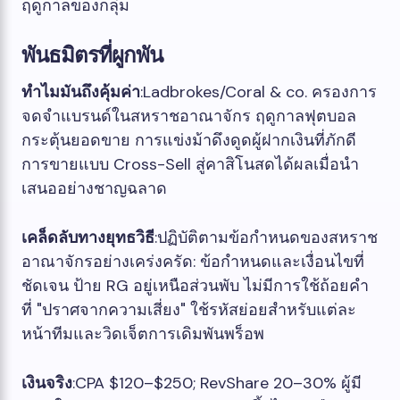
ฤดูกาลของกลุ่ม
พันธมิตรที่ผูกพัน
ทำไมมันถึงคุ้มค่า
:Ladbrokes/Coral & co. ครองการ
จดจำแบรนด์ในสหราชอาณาจักร ฤดูกาลฟุตบอล
กระตุ้นยอดขาย การแข่งม้าดึงดูดผู้ฝากเงินที่ภักดี
การขายแบบ Cross-Sell สู่คาสิโนสดได้ผลเมื่อนำ
เสนออย่างชาญฉลาด
เคล็ดลับทางยุทธวิธี
:ปฏิบัติตามข้อกำหนดของสหราช
อาณาจักรอย่างเคร่งครัด: ข้อกำหนดและเงื่อนไขที่
ชัดเจน ป้าย RG อยู่เหนือส่วนพับ ไม่มีการใช้ถ้อยคำ
ที่ "ปราศจากความเสี่ยง" ใช้รหัสย่อยสำหรับแต่ละ
หน้าทีมและวิดเจ็ตการเดิมพันพร็อพ
เงินจริง
:CPA $120–$250; RevShare 20–30% ผู้มี