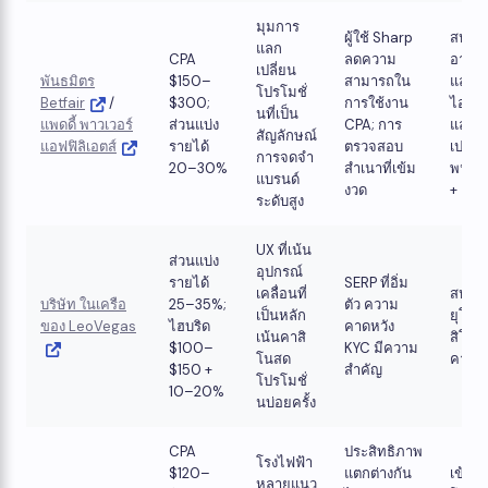
มุมการ
ผู้ใช้ Sharp
สหรา
แลก
CPA
ลดความ
อาณา
เปลี่ยน
พันธมิตร
$150–
สามารถใน
และ
โปรโมชั่
Betfair
/
$300; ​​
การใช้งาน
ไอร์แล
นที่เป็น
แพดดี้ พาวเวอร์
ส่วนแบ่ง
CPA; การ
แลก
สัญลักษณ์
แอฟฟิลิเอตส์
รายได้
ตรวจสอบ
เปลี่ย
การจดจำ
20–30%
สำเนาที่เข้ม
พนันก
แบรนด์
งวด
+ คาส
ระดับสูง
UX ที่เน้น
ส่วนแบ่ง
อุปกรณ์
รายได้
SERP ที่อิ่ม
เคลื่อนที่
สหภา
บริษัท ในเครือ
25–35%;
ตัว ความ
เป็นหลัก
ยุโรป;
ของ LeoVegas
ไฮบริด
คาดหวัง
เน้นคาสิ
สิโนแ
$100–
KYC มีความ
โนสด
คาสิโ
$150 +
สำคัญ
โปรโมชั่
10–20%
นบ่อยครั้ง
CPA
ประสิทธิภาพ
โรงไฟฟ้า
$120–
แตกต่างกัน
เข้าถึง
หลายแนว