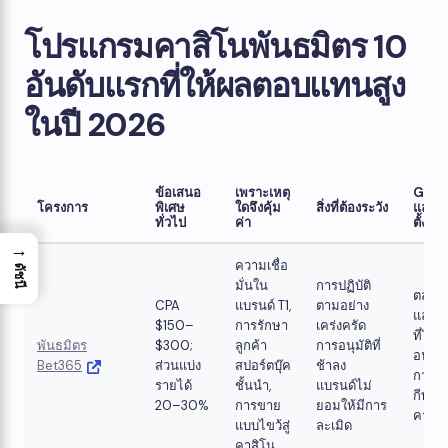
โปรแกรมคาสิโนพันธมิตร 10
อันดับแรกที่ให้ผลตอบแทนสูง
ในปี 2026
ข้อเสนอ
เพราะเหตุ
GEO
โครงการ
พิเศษ
ใดจึงคุ้ม
สิ่งที่ต้องระวัง
และแ
ทั่วไป
ค่า
ตั้งที่ดี
→
ความเชื่อ
ดัชนี
มั่นใน
การปฏิบัติ
ตลาด
CPA
แบรนด์ T1,
ตามอย่าง
และต
$150–
การรักษา
เคร่งครัด
ที่ได้รั
พันธมิตร
$300; ​​
ลูกค้า
การอนุมัติที่
อนุญา
Bet365
ส่วนแบ่ง
สปอร์ตบุ๊ค
ช้าลง
การพน
รายได้
ชั้นนำ,
แบรนด์ไม่
กีฬา 
20–30%
การขาย
ยอมให้มีการ
คาสิโ
แบบไขว้สู่
ละเมิด
คาสิโน