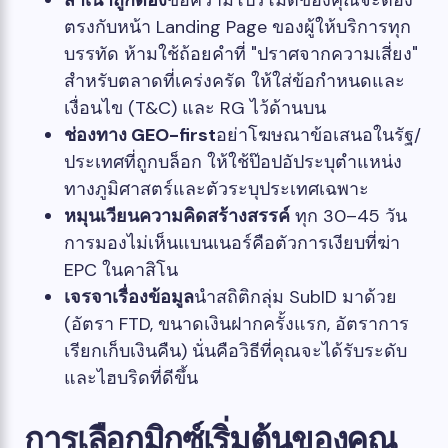
ตรงกับหน้า Landing Page ของผู้ให้บริการทุก
บรรทัด ห้ามใช้ถ้อยคำที่ "ปราศจากความเสี่ยง"
สำหรับตลาดที่เคร่งครัด ให้ใส่ข้อกำหนดและ
เงื่อนไข (T&C) และ RG ไว้ด้านบน
ช่องทาง GEO-first
อย่าโฆษณาข้อเสนอในรัฐ/
ประเทศที่ถูกบล็อก ให้ใช้ป๊อปอัประบุตำแหน่ง
ทางภูมิศาสตร์และตัวระบุประเทศเฉพาะ
หมุนเวียนความคิดสร้างสรรค์
ทุก 30–45 วัน
การมองไม่เห็นแบนเนอร์คือตัวการเงียบที่ฆ่า
EPC ในคาสิโน
เจรจาเรื่องข้อมูล
นำสถิติกลุ่ม SubID มาด้วย
(อัตรา FTD, ขนาดเงินฝากครั้งแรก, อัตราการ
เรียกเก็บเงินคืน) นั่นคือวิธีที่คุณจะได้รับระดับ
และไฮบริดที่ดีขึ้น
การเลือกมิกซ์เริ่มต้นของคุณ