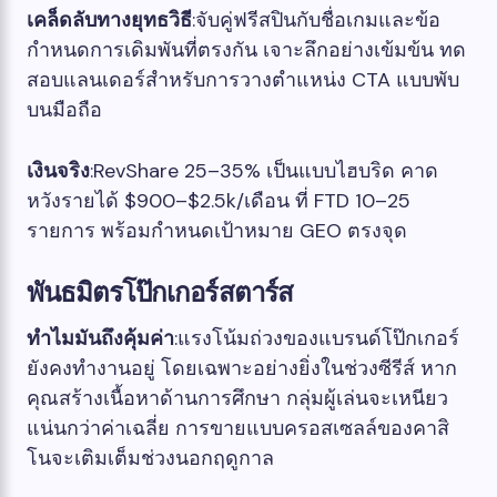
เคล็ดลับทางยุทธวิธี
:จับคู่ฟรีสปินกับชื่อเกมและข้อ
กำหนดการเดิมพันที่ตรงกัน เจาะลึกอย่างเข้มข้น ทด
สอบแลนเดอร์สำหรับการวางตำแหน่ง CTA แบบพับ
บนมือถือ
เงินจริง
:RevShare 25–35% เป็นแบบไฮบริด คาด
หวังรายได้ $900–$2.5k/เดือน ที่ FTD 10–25
รายการ พร้อมกำหนดเป้าหมาย GEO ตรงจุด
พันธมิตรโป๊กเกอร์สตาร์ส
ทำไมมันถึงคุ้มค่า
:แรงโน้มถ่วงของแบรนด์โป๊กเกอร์
ยังคงทำงานอยู่ โดยเฉพาะอย่างยิ่งในช่วงซีรีส์ หาก
คุณสร้างเนื้อหาด้านการศึกษา กลุ่มผู้เล่นจะเหนียว
แน่นกว่าค่าเฉลี่ย การขายแบบครอสเซลล์ของคาสิ
โนจะเติมเต็มช่วงนอกฤดูกาล