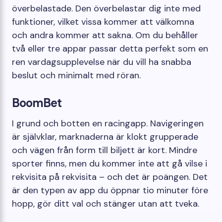
överbelastade. Den överbelastar dig inte med
funktioner, vilket vissa kommer att välkomna
och andra kommer att sakna. Om du behåller
två eller tre appar passar detta perfekt som en
ren vardagsupplevelse när du vill ha snabba
beslut och minimalt med röran.
BoomBet
I grund och botten en racingapp. Navigeringen
är självklar, marknaderna är klokt grupperade
och vägen från form till biljett är kort. Mindre
sporter finns, men du kommer inte att gå vilse i
rekvisita på rekvisita – och det är poängen. Det
är den typen av app du öppnar tio minuter före
hopp, gör ditt val och stänger utan att tveka.