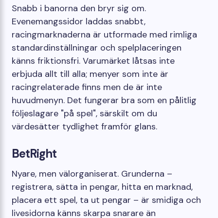
Snabb i banorna den bryr sig om.
Evenemangssidor laddas snabbt,
racingmarknaderna är utformade med rimliga
standardinställningar och spelplaceringen
känns friktionsfri. Varumärket låtsas inte
erbjuda allt till alla; menyer som inte är
racingrelaterade finns men de är inte
huvudmenyn. Det fungerar bra som en pålitlig
följeslagare "på spel", särskilt om du
värdesätter tydlighet framför glans.
BetRight
Nyare, men välorganiserat. Grunderna –
registrera, sätta in pengar, hitta en marknad,
placera ett spel, ta ut pengar – är smidiga och
livesidorna känns skarpa snarare än