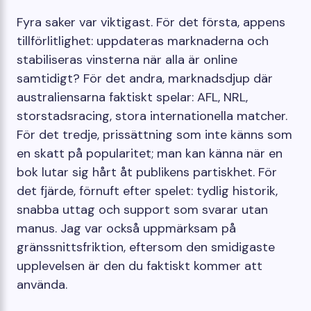
Fyra saker var viktigast. För det första, appens
tillförlitlighet: uppdateras marknaderna och
stabiliseras vinsterna när alla är online
samtidigt? För det andra, marknadsdjup där
australiensarna faktiskt spelar: AFL, NRL,
storstadsracing, stora internationella matcher.
För det tredje, prissättning som inte känns som
en skatt på popularitet; man kan känna när en
bok lutar sig hårt åt publikens partiskhet. För
det fjärde, förnuft efter spelet: tydlig historik,
snabba uttag och support som svarar utan
manus. Jag var också uppmärksam på
gränssnittsfriktion, eftersom den smidigaste
upplevelsen är den du faktiskt kommer att
använda.