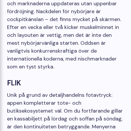
och marknaderna uppdateras utan uppenbar
fördröjning. Nackdelen för nybörjare är
cockpitkänslan – det finns mycket på skärmen.
Efter en vecka eller två kicker muskelminnet in
och layouten är vettig, men det är inte den
mest nybörjarvänliga starten. Oddsen är
vanligtvis konkurrenskraftiga över de
internationella koderna, med nischmarknader
som en tyst styrka.
FLIK
Unik på grund av detaljhandelns fotavtryck:
appen kompletterar tote- och
butiksekosystemet väl. Om du fortfarande gillar
en kassabiljett på lördag och soffan på söndag,
är den kontinuiteten betryggande. Menyerna