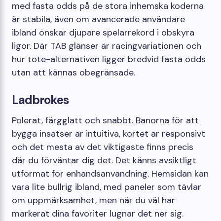
med fasta odds på de stora inhemska koderna
är stabila, även om avancerade användare
ibland önskar djupare spelarrekord i obskyra
ligor. Där TAB glänser är racingvariationen och
hur tote-alternativen ligger bredvid fasta odds
utan att kännas obegränsade.
Ladbrokes
Polerat, färgglatt och snabbt. Banorna för att
bygga insatser är intuitiva, kortet är responsivt
och det mesta av det viktigaste finns precis
där du förväntar dig det. Det känns avsiktligt
utformat för enhandsanvändning. Hemsidan kan
vara lite bullrig ibland, med paneler som tävlar
om uppmärksamhet, men när du väl har
markerat dina favoriter lugnar det ner sig.