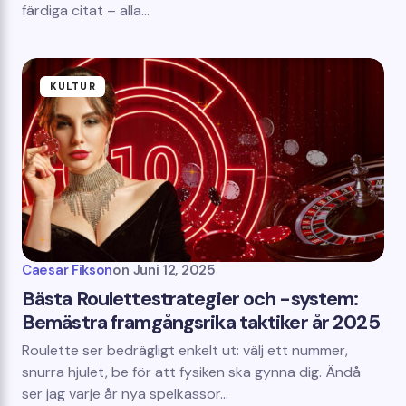
färdiga citat – alla…
KULTUR
Caesar Fikson
on
Juni 12, 2025
Bästa Roulettestrategier och -system:
Bemästra framgångsrika taktiker år 2025
Roulette ser bedrägligt enkelt ut: välj ett nummer,
snurra hjulet, be för att fysiken ska gynna dig. Ändå
ser jag varje år nya spelkassor…