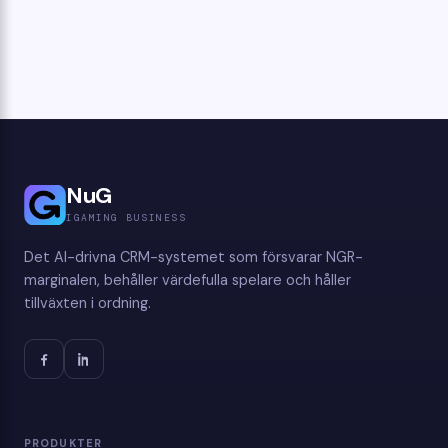
NuG
IGAMING BUSINESS
Det AI-drivna CRM-systemet som försvarar NGR-
marginalen, behåller värdefulla spelare och håller
tillväxten i ordning.
PRODUKTER