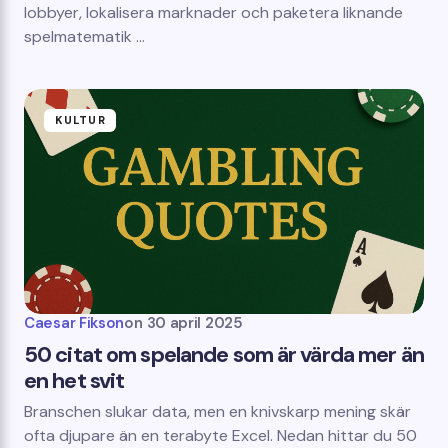
lobbyer, lokalisera marknader och paketera liknande
spelmatematik ...
KULTUR
Caesar Fikson
on
30 april 2025
50 citat om spelande som är värda mer än
en het svit
Branschen slukar data, men en knivskarp mening skär
ofta djupare än en terabyte Excel. Nedan hittar du 50