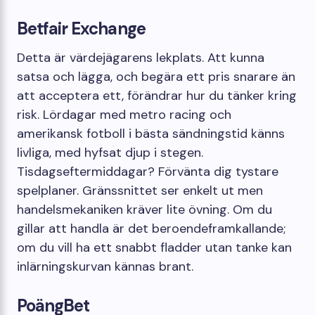
Betfair Exchange
Detta är värdejägarens lekplats. Att kunna
satsa och lägga, och begära ett pris snarare än
att acceptera ett, förändrar hur du tänker kring
risk. Lördagar med metro racing och
amerikansk fotboll i bästa sändningstid känns
livliga, med hyfsat djup i stegen.
Tisdagseftermiddagar? Förvänta dig tystare
spelplaner. Gränssnittet ser enkelt ut men
handelsmekaniken kräver lite övning. Om du
gillar att handla är det beroendeframkallande;
om du vill ha ett snabbt fladder utan tanke kan
inlärningskurvan kännas brant.
PoängBet