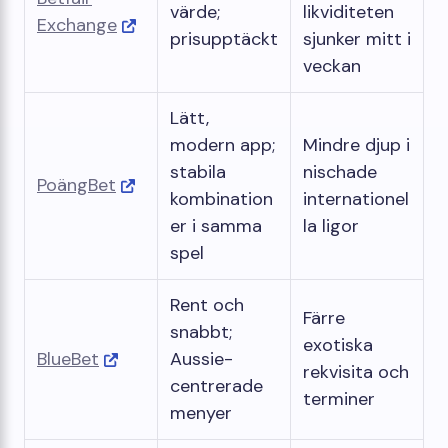
värde;
likviditeten
Exchange
prisupptäckt
sjunker mitt i
veckan
Lätt,
modern app;
Mindre djup i
stabila
nischade
PoängBet
kombination
internationel
er i samma
la ligor
spel
Rent och
Färre
snabbt;
exotiska
BlueBet
Aussie-
rekvisita och
centrerade
terminer
menyer