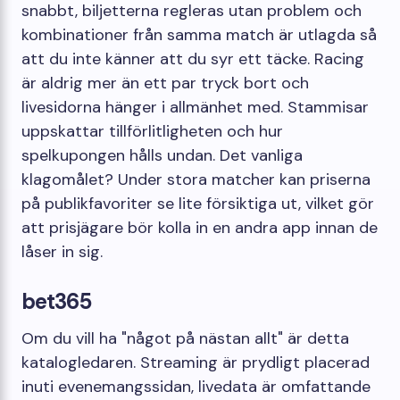
snabbt, biljetterna regleras utan problem och
kombinationer från samma match är utlagda så
att du inte känner att du syr ett täcke. Racing
är aldrig mer än ett par tryck bort och
livesidorna hänger i allmänhet med. Stammisar
uppskattar tillförlitligheten och hur
spelkupongen hålls undan. Det vanliga
klagomålet? Under stora matcher kan priserna
på publikfavoriter se lite försiktiga ut, vilket gör
att prisjägare bör kolla in en andra app innan de
låser in sig.
bet365
Om du vill ha "något på nästan allt" är detta
katalogledaren. Streaming är prydligt placerad
inuti evenemangssidan, livedata är omfattande