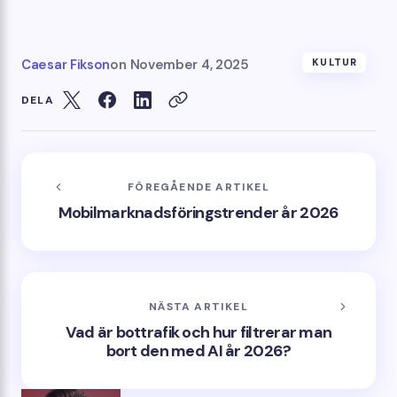
Caesar Fikson
on
November 4, 2025
KULTUR
DELA
FÖREGÅENDE ARTIKEL
Mobilmarknadsföringstrender år 2026
NÄSTA ARTIKEL
Vad är bottrafik och hur filtrerar man
bort den med AI år 2026?