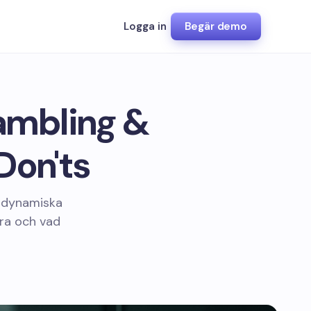
Logga in
Begär demo
Gambling &
Don'ts
n dynamiska
ra och vad