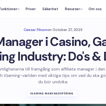
Priser
Säkerhet
Om oss
Funktioner
Resurser
Caesar Fikson
on
October 27, 2025
 Manager i Casino, 
ng Industry: Do's & 
mligheterna till framgång som affiliate manager i de
ch iGaming-världen med viktiga tips om vad du ska gö
du bör undvika.
IGAMING MARKNADSFÖRING