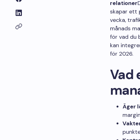
relationer
skapar ett 
vecka, traf
månads marg
för vad du 
kan integre
för 2026.
Vad e
mana
Äger 
margin
Vakte
punkte