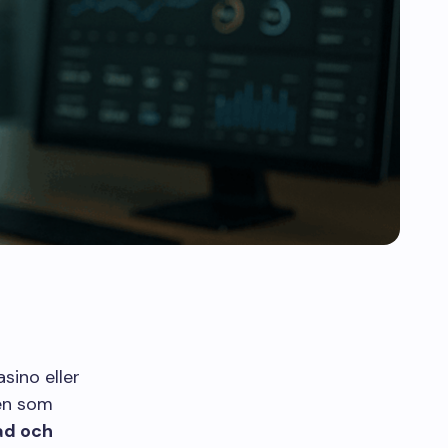
sino eller
len som
nad och