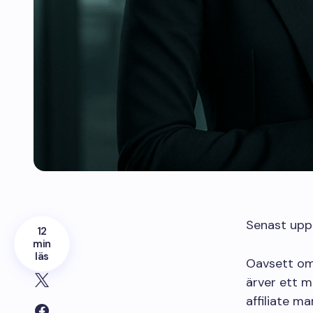
Senast upp
12
min
läs
Oavsett om 
ärver ett m
affiliate m