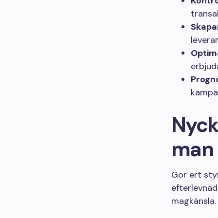
Kontro
transa
Skapa
levera
Optim
erbjud
Progn
kampan
Nycke
man 
Gör ert st
efterlevnads
magkänsla.