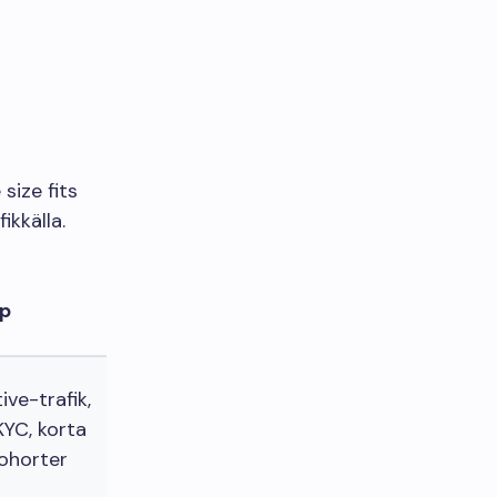
size fits
ikkälla.
pp
ive-trafik,
KYC, korta
ohorter