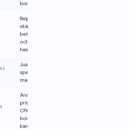
bonusstrukturen
Begränsa trafiken;
skärpa
betalningsregler
och
hastighetskontroller
Justera satsning,
 i
spelbidrag,
maxinsatstak
Ändra
prissättningen för
n
CPA/RevShare; ta
bort läckande
kampanjer