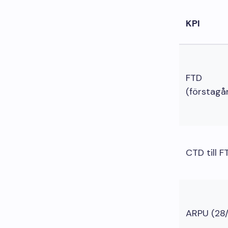
KPI
FTD
(förstagå
CTD till 
ARPU (28