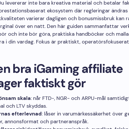
Du levererar inte bara kreativa material och betalar fa
prestationsbaserat ekosystem där regleringar ändras 
ikkvaliteten varierar dagligen och bonusmissbruk kan 
inal över en natt. Den här guiden sammanfattar verk
bör och inte bör göra, praktiska handböcker och mall
ra i din vardag. Fokus är praktiskt, operatörsfokusera
n bra iGaming affiliate
ger faktiskt gör
lönsam skala
: når FTD-, NGR- och ARPU-mål samtidi
al och LTV skyddas.
rnas efterlevnad
: låser in varumärkessäkerhet över g
r, annonsformat och partneranspråk.