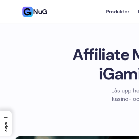
NuG
Produkter
Affiliate
iGami
Lås upp he
kasino- o
→
index