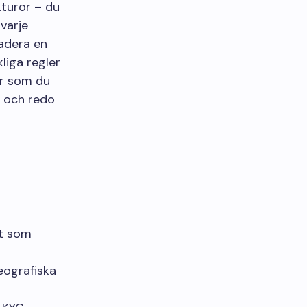
kturor – du
varje
radera en
liga regler
ar som du
t och redo
gt som
eografiska