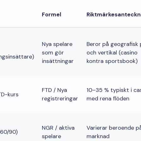
Formel
Riktmärkesanteckn
Nya spelare
Beror på geografisk 
som gör
och vertikal (casino
ngsinsättare)
insättningar
kontra sportsbook)
FTD / Nya
10–35 % typiskt i ca
FTD-kurs
registreringar
med rena flöden
NGR / aktiva
Varierar beroende p
/60/90)
spelare
marknad