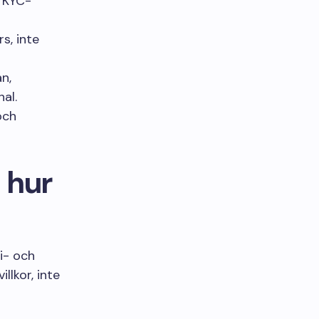
a KYC-
s, inte
n,
al.
och
 hur
i- och
llkor, inte