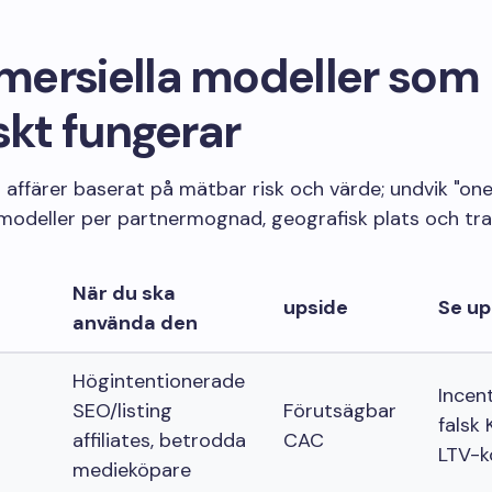
ersiella modeller som
skt fungerar
 affärer baserat på mätbar risk och värde; undvik "one 
a modeller per partnermognad, geografisk plats och traf
När du ska
upside
Se u
använda den
Högintentionerade
Incent
SEO/listing
Förutsägbar
falsk 
affiliates, betrodda
CAC
LTV-k
medieköpare