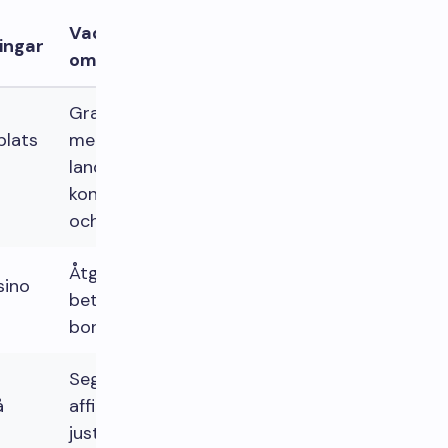
Vad man ska göra
ingar
om det driver
Granska friktionen
plats
mellan
landningsvägen;
kontrollera enhet
och betalningsmix
Åtgärda KYC-steg,
sino
betalningsfel,
bonustydlighet
Segmentera efter
å
affiliate och kohort;
justera