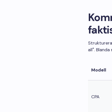
Komm
fakti
Strukturera
all". Bland
Modell
CPA