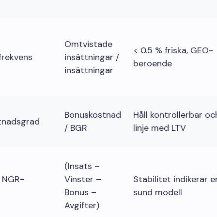
Omtvistade
< 0.5 % friska, GEO-
frekvens
insättningar /
beroende
insättningar
Bonuskostnad
Håll kontrollerbar och
tnadsgrad
/ BGR
linje med LTV
(Insats –
s NGR-
Vinster –
Stabilitet indikerar e
Bonus –
sund modell
Avgifter)