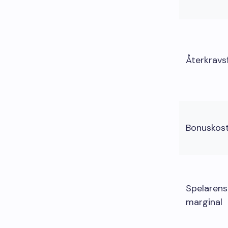
Återkravs
Bonuskos
Spelaren
marginal