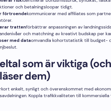
llerar risk
identifierar bonusmissbruk, syndikat, falsk
ktioner och betalningsloopar tidigt.
r förtroende
kommunicerar med affiliates som partner
ntörer.
erar tratten
förbättrar anpassningen av landningssida
andenivåer och matchning av kreativt budskap per kan
oser med data
omvandla kohortstatistik till budget- 
jbeslut.
ltal som är viktiga (och
läser dem)
yrkort enkelt, synligt och överenskommet med ekonom
avdelningen. Koppla trafikkvaliteten till kommersiella vi