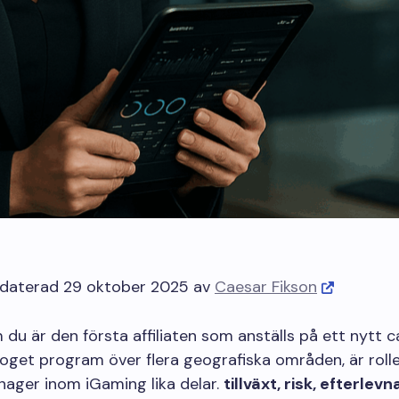
daterad 29 oktober 2025 av
Caesar Fikson
du är den första affiliaten som anställs på ett nytt ca
oget program över flera geografiska områden, är rol
anager inom iGaming lika delar.
tillväxt, risk, efterlev