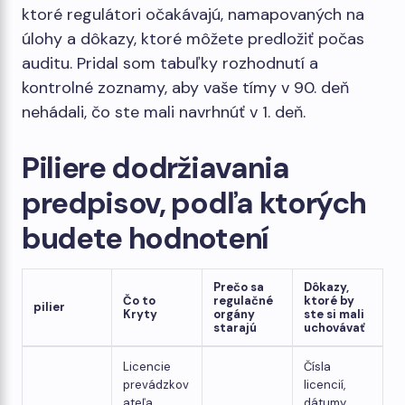
ktoré regulátori očakávajú, namapovaných na
úlohy a dôkazy, ktoré môžete predložiť počas
auditu. Pridal som tabuľky rozhodnutí a
kontrolné zoznamy, aby vaše tímy v 90. deň
nehádali, čo ste mali navrhnúť v 1. deň.
Piliere dodržiavania
predpisov, podľa ktorých
budete hodnotení
Prečo sa
Dôkazy,
Čo to
regulačné
ktoré by
pilier
Kryty
orgány
ste si mali
starajú
uchovávať
Licencie
Čísla
prevádzkov
licencií,
ateľa,
dátumy