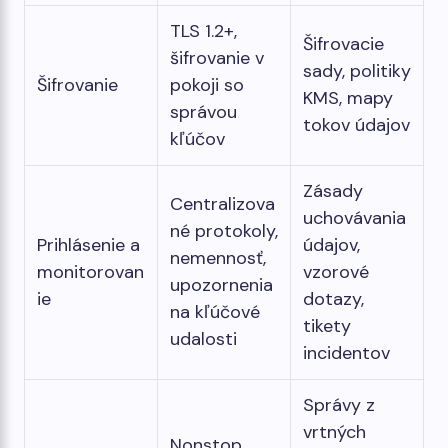
TLS 1.2+,
Šifrovacie
šifrovanie v
sady, politiky
Šifrovanie
pokoji so
KMS, mapy
správou
tokov údajov
kľúčov
Zásady
Centralizova
uchovávania
né protokoly,
Prihlásenie a
údajov,
nemennosť,
monitorovan
vzorové
upozornenia
ie
dotazy,
na kľúčové
tikety
udalosti
incidentov
Správy z
vrtných
Nonstop