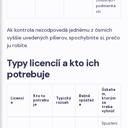
zmluvných
podmienka
ch
Ak kontrola nezodpovedá jednému z ôsmich
vyššie uvedených pilierov, spochybnite si, prečo
ju robíte.
Typy licencií a kto ich
potrebuje
Úskalia
m,
Kto to
Bežné
Licenci
Typický
ktorým
potrebu
spúšťač
e
rozsah
sa
je
e
treba
vyhnúť
Spusteni