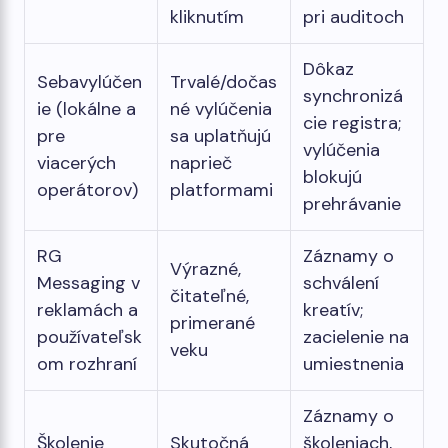
kliknutím
pri auditoch
Dôkaz
Sebavylúčen
Trvalé/dočas
synchronizá
ie (lokálne a
né vylúčenia
cie registra;
pre
sa uplatňujú
vylúčenia
viacerých
naprieč
blokujú
operátorov)
platformami
prehrávanie
RG
Záznamy o
Výrazné,
Messaging v
schválení
čitateľné,
reklamách a
kreatív;
primerané
používateľsk
zacielenie na
veku
om rozhraní
umiestnenia
Záznamy o
Školenie
Skutočná
školeniach,