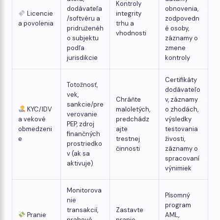
Kontroly
dodávateľa
obnovenia,
Licencie
integrity
/softvéru a
zodpovedn
a povolenia
trhu a
pridruženéh
é osoby,
vhodnosti
o subjektu
záznamy o
podľa
zmene
jurisdikcie
kontroly
Certifikáty
Totožnosť,
dodávateľo
vek,
Chráňte
v, záznamy
sankcie/pre
KYC/IDV
maloletých,
o zhodách,
verovanie
a vekové
predchádz
výsledky
PEP, zdroj
obmedzeni
ajte
testovania
finančných
e
trestnej
živosti,
prostriedko
činnosti
záznamy o
v (ak sa
spracovaní
aktivuje)
výnimiek
Monitorova
Písomný
nie
program
transakcií,
Zastavte
Pranie
AML,
prahové
pranie