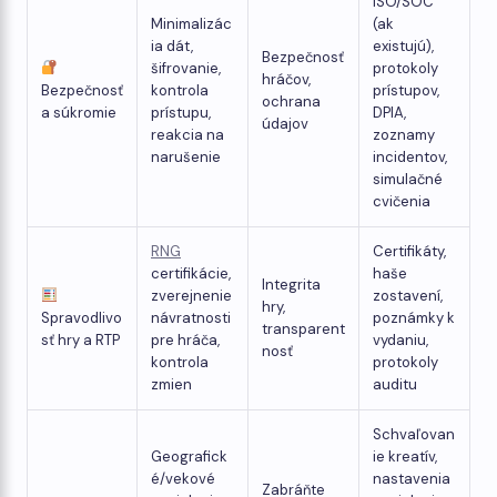
ISO/SOC
Minimalizác
(ak
ia dát,
existujú),
Bezpečnosť
šifrovanie,
protokoly
hráčov,
Bezpečnosť
kontrola
prístupov,
ochrana
a súkromie
prístupu,
DPIA,
údajov
reakcia na
zoznamy
narušenie
incidentov,
simulačné
cvičenia
RNG
Certifikáty,
certifikácie,
haše
Integrita
zverejnenie
zostavení,
hry,
Spravodlivo
návratnosti
poznámky k
transparent
sť hry a RTP
pre hráča,
vydaniu,
nosť
kontrola
protokoly
zmien
auditu
Schvaľovan
Geografick
ie kreatív,
é/vekové
nastavenia
Zabráňte