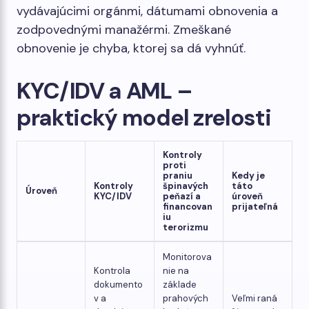
vydávajúcimi orgánmi, dátumami obnovenia a
zodpovednými manažérmi. Zmeškané
obnovenie je chyba, ktorej sa dá vyhnúť.
KYC/IDV a AML –
praktický model zrelosti
Kontroly
proti
praniu
Kedy je
Kontroly
špinavých
táto
Úroveň
KYC/IDV
peňazí a
úroveň
financovan
prijateľná
iu
terorizmu
Monitorova
Kontrola
nie na
dokumento
základe
v a
prahových
Veľmi raná