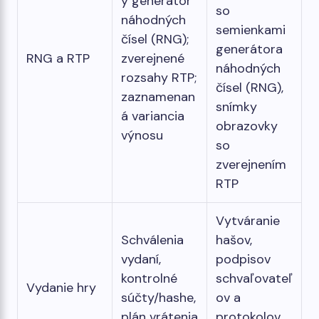
ý generátor
so
náhodných
semienkami
čísel (RNG);
generátora
RNG a RTP
zverejnené
náhodných
rozsahy RTP;
čísel (RNG),
zaznamenan
snímky
á variancia
obrazovky
výnosu
so
zverejnením
RTP
Vytváranie
Schválenia
hašov,
vydaní,
podpisov
kontrolné
schvaľovateľ
Vydanie hry
súčty/hashe,
ov a
plán vrátenia
protokolov