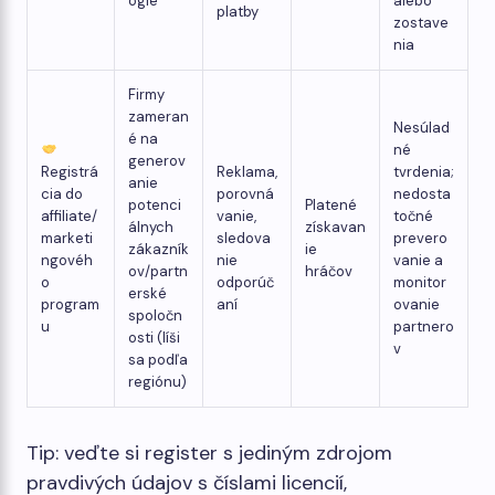
ógie
alebo
platby
zostave
nia
Firmy
zameran
Nesúlad
é na
né
generov
Registrá
Reklama,
tvrdenia;
anie
cia do
porovná
nedosta
potenci
Platené
affiliate/
vanie,
točné
álnych
získavan
marketi
sledova
prevero
zákazník
ie
ngovéh
nie
vanie a
ov/partn
hráčov
o
odporúč
monitor
erské
program
aní
ovanie
spoločn
u
partnero
osti (líši
v
sa podľa
regiónu)
Tip: veďte si register s jediným zdrojom
pravdivých údajov s číslami licencií,