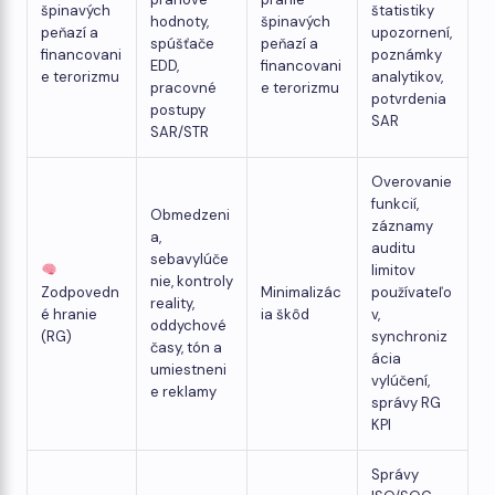
špinavých
štatistiky
hodnoty,
špinavých
peňazí a
upozornení,
spúšťače
peňazí a
financovani
poznámky
EDD,
financovani
e terorizmu
analytikov,
pracovné
e terorizmu
potvrdenia
postupy
SAR
SAR/STR
Overovanie
funkcií,
Obmedzeni
záznamy
a,
auditu
sebavylúče
limitov
nie, kontroly
Zodpovedn
Minimalizác
používateľo
reality,
é hranie
ia škôd
v,
oddychové
(RG)
synchroniz
časy, tón a
ácia
umiestneni
vylúčení,
e reklamy
správy RG
KPI
Správy