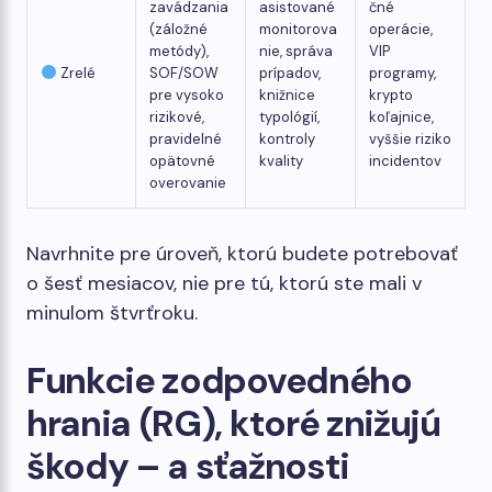
zavádzania
asistované
čné
(záložné
monitorova
operácie,
metódy),
nie, správa
VIP
Zrelé
SOF/SOW
prípadov,
programy,
pre vysoko
knižnice
krypto
rizikové,
typológií,
koľajnice,
pravidelné
kontroly
vyššie riziko
opätovné
kvality
incidentov
overovanie
Navrhnite pre úroveň, ktorú budete potrebovať
o šesť mesiacov, nie pre tú, ktorú ste mali v
minulom štvrťroku.
Funkcie zodpovedného
hrania (RG), ktoré znižujú
škody – a sťažnosti