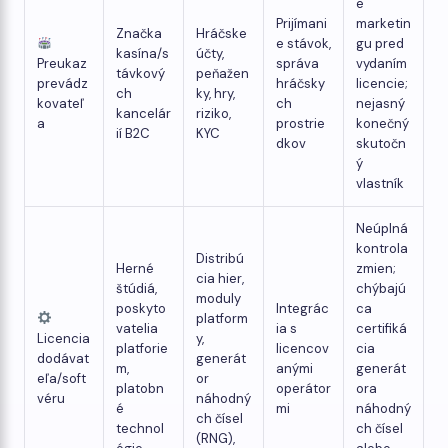
e
Prijímani
marketin
Značka
Hráčske
e stávok,
gu pred
kasína/s
účty,
Preukaz
správa
vydaním
távkový
peňažen
prevádz
hráčsky
licencie;
ch
ky, hry,
kovateľ
ch
nejasný
kancelár
riziko,
a
prostrie
konečný
ií B2C
KYC
dkov
skutočn
ý
vlastník
Neúplná
kontrola
Distribú
Herné
zmien;
cia hier,
štúdiá,
chýbajú
moduly
poskyto
Integrác
ca
platform
vatelia
ia s
certifiká
Licencia
y,
platforie
licencov
cia
dodávat
generát
m,
anými
generát
eľa/soft
or
platobn
operátor
ora
véru
náhodný
é
mi
náhodný
ch čísel
technol
ch čísel
(RNG),