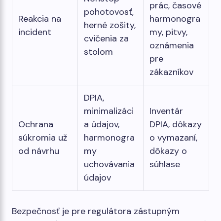
prác, časové
pohotovosť,
Reakcia na
harmonogra
herné zošity,
incident
my, pitvy,
cvičenia za
oznámenia
stolom
pre
zákazníkov
DPIA,
minimalizáci
Inventár
Ochrana
a údajov,
DPIA, dôkazy
súkromia už
harmonogra
o vymazaní,
od návrhu
my
dôkazy o
uchovávania
súhlase
údajov
Bezpečnosť je pre regulátora zástupným