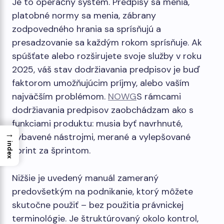
Je to operačný systém. Predpisy sa menia,
platobné normy sa menia, zábrany
zodpovedného hrania sa sprísňujú a
presadzovanie sa každým rokom sprísňuje. Ak
spúšťate alebo rozširujete svoje služby v roku
2025, váš stav dodržiavania predpisov je buď
faktorom umožňujúcim príjmy, alebo vaším
najväčším problémom.
NOWG
S rámcami
dodržiavania predpisov zaobchádzam ako s
funkciami produktu: musia byť navrhnuté,
→
vybavené nástrojmi, merané a vylepšované
index
šprint za šprintom.
Nižšie je uvedený manuál zameraný
predovšetkým na podnikanie, ktorý môžete
skutočne použiť – bez použitia právnickej
terminológie. Je štruktúrovaný okolo kontrol,