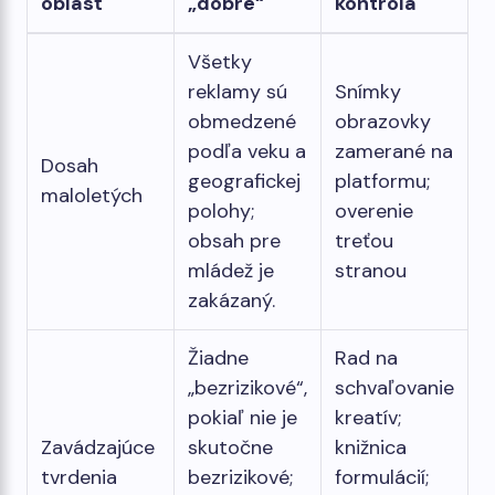
oblasť
„dobré“
kontrola
Všetky
reklamy sú
Snímky
obmedzené
obrazovky
podľa veku a
zamerané na
Dosah
geografickej
platformu;
maloletých
polohy;
overenie
obsah pre
treťou
mládež je
stranou
zakázaný.
Žiadne
Rad na
„bezrizikové“,
schvaľovanie
pokiaľ nie je
kreatív;
Zavádzajúce
skutočne
knižnica
tvrdenia
bezrizikové;
formulácií;