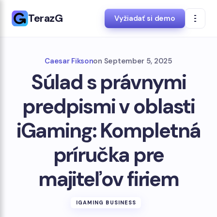
TerazG
Vyžiadať si demo
Caesar Fikson
on
September 5, 2025
Súlad s právnymi
predpismi v oblasti
iGaming: Kompletná
príručka pre
majiteľov firiem
IGAMING BUSINESS