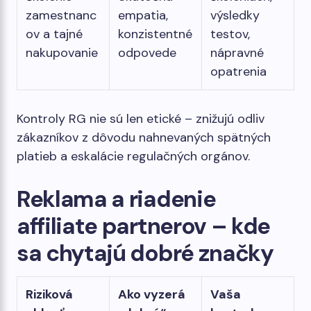
zamestnanc
empatia,
výsledky
ov a tajné
konzistentné
testov,
nakupovanie
odpovede
nápravné
opatrenia
Kontroly RG nie sú len etické – znižujú odliv
zákazníkov z dôvodu nahnevaných spätných
platieb a eskalácie regulačných orgánov.
Reklama a riadenie
affiliate partnerov – kde
sa chytajú dobré značky
Riziková
Ako vyzerá
Vaša