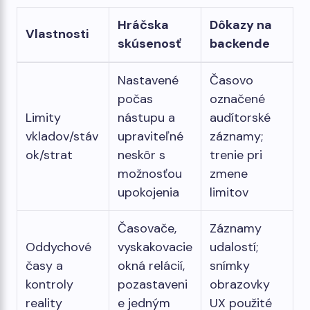
Hráčska
Dôkazy na
Vlastnosti
skúsenosť
backende
Nastavené
Časovo
počas
označené
Limity
nástupu a
audítorské
vkladov/stáv
upraviteľné
záznamy;
ok/strat
neskôr s
trenie pri
možnosťou
zmene
upokojenia
limitov
Časovače,
Záznamy
Oddychové
vyskakovacie
udalostí;
časy a
okná relácií,
snímky
kontroly
pozastaveni
obrazovky
reality
e jedným
UX použité