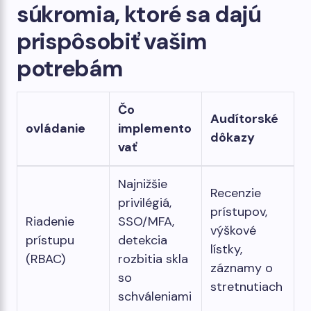
súkromia, ktoré sa dajú
prispôsobiť vašim
potrebám
Čo
Audítorské
ovládanie
implemento
dôkazy
vať
Najnižšie
Recenzie
privilégiá,
prístupov,
Riadenie
SSO/MFA,
výškové
prístupu
detekcia
lístky,
(RBAC)
rozbitia skla
záznamy o
so
stretnutiach
schváleniami