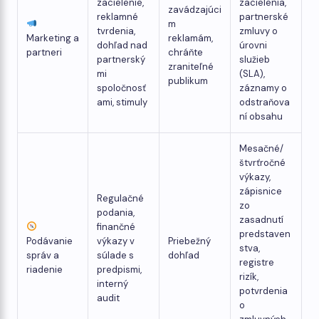
zacielenie,
zacielenia,
zavádzajúci
reklamné
partnerské
m
tvrdenia,
zmluvy o
Marketing a
reklamám,
dohľad nad
úrovni
partneri
chráňte
partnerský
služieb
zraniteľné
mi
(SLA),
publikum
spoločnosť
záznamy o
ami, stimuly
odstraňova
ní obsahu
Mesačné/
štvrťročné
výkazy,
zápisnice
Regulačné
zo
podania,
zasadnutí
finančné
predstaven
Podávanie
výkazy v
Priebežný
stva,
správ a
súlade s
dohľad
registre
riadenie
predpismi,
rizík,
interný
potvrdenia
audit
o