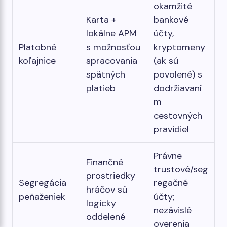
okamžité
Karta +
bankové
lokálne APM
účty,
Platobné
s možnosťou
kryptomeny
koľajnice
spracovania
(ak sú
spätných
povolené) s
platieb
dodržiavaní
m
cestovných
pravidiel
Právne
Finančné
trustové/seg
prostriedky
Segregácia
regačné
hráčov sú
peňaženiek
účty;
logicky
nezávislé
oddelené
overenia