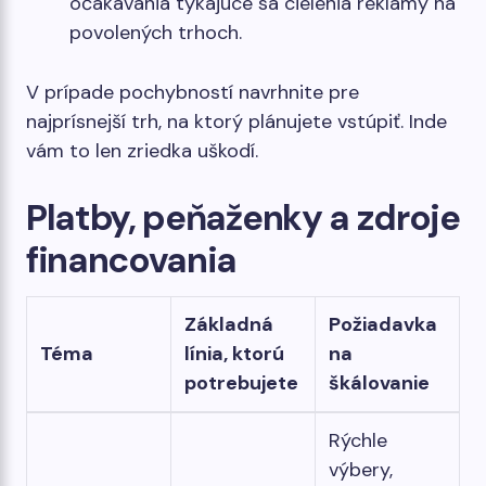
očakávania týkajúce sa cielenia reklamy na
povolených trhoch.
V prípade pochybností navrhnite pre
najprísnejší trh, na ktorý plánujete vstúpiť. Inde
vám to len zriedka uškodí.
Platby, peňaženky a zdroje
financovania
Základná
Požiadavka
Téma
línia, ktorú
na
potrebujete
škálovanie
Rýchle
výbery,