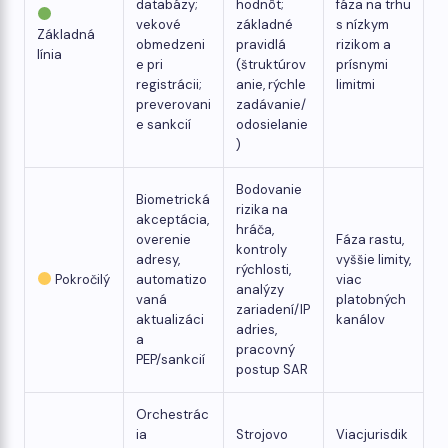
databázy;
hodnôt;
fáza na trhu
vekové
základné
s nízkym
Základná
obmedzeni
pravidlá
rizikom a
línia
e pri
(štruktúrov
prísnymi
registrácii;
anie, rýchle
limitmi
preverovani
zadávanie/
e sankcií
odosielanie
)
Bodovanie
Biometrická
rizika na
akceptácia,
hráča,
overenie
Fáza rastu,
kontroly
adresy,
vyššie limity,
rýchlosti,
Pokročilý
automatizo
viac
analýzy
vaná
platobných
zariadení/IP
aktualizáci
kanálov
adries,
a
pracovný
PEP/sankcií
postup SAR
Orchestrác
ia
Strojovo
Viacjurisdik