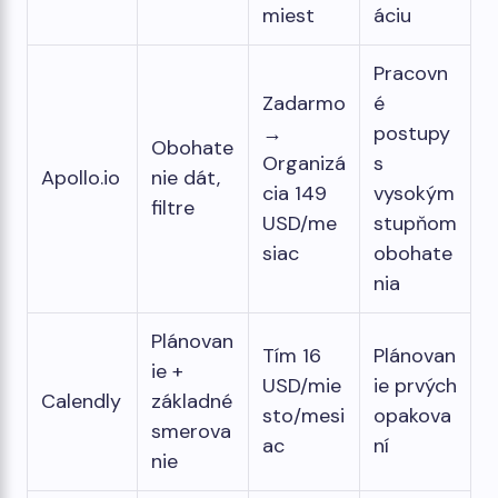
miest
áciu
Pracovn
Zadarmo
é
→
postupy
Obohate
Organizá
s
Apollo.io
nie dát,
cia 149
vysokým
filtre
USD/me
stupňom
siac
obohate
nia
Plánovan
Tím 16
Plánovan
ie +
USD/mie
ie prvých
Calendly
základné
sto/mesi
opakova
smerova
ac
ní
nie