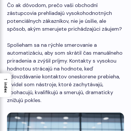
Čo ak dôvodom, prečo vaši obchodní
zástupcovia prehliadajú vysokohodnotných
potenciálnych zákazníkov, nie je úsilie, ale
spôsob, akým smerujete prichádzajúci záujem?
Spolieham sa na rýchle smerovanie a
automatizáciu, aby som skrátil čas manuálneho
priradenia a zvýšil príjmy. Kontakty s vysokou
hodnotou strácajú na hodnote, keď
odovzdávanie kontaktov oneskorene prebieha,
→
a videl som nástroje, ktoré zachytávajú,
index
obohacujú, kvalifikujú a smerujú, dramaticky
znižujú pokles.