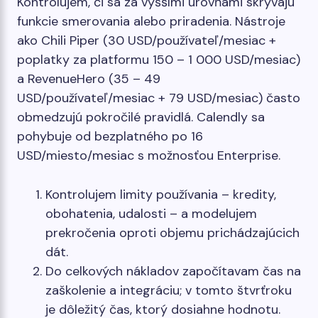
Kontrolujem, či sa za vyššími úrovňami skrývajú
funkcie smerovania alebo priradenia. Nástroje
ako Chili Piper (30 USD/používateľ/mesiac +
poplatky za platformu 150 – 1 000 USD/mesiac)
a RevenueHero (35 – 49
USD/používateľ/mesiac + 79 USD/mesiac) často
obmedzujú pokročilé pravidlá. Calendly sa
pohybuje od bezplatného po 16
USD/miesto/mesiac s možnosťou Enterprise.
Kontrolujem limity používania – kredity,
obohatenia, udalosti – a modelujem
prekročenia oproti objemu prichádzajúcich
dát.
Do celkových nákladov započítavam čas na
zaškolenie a integráciu; v tomto štvrťroku
je dôležitý čas, ktorý dosiahne hodnotu.