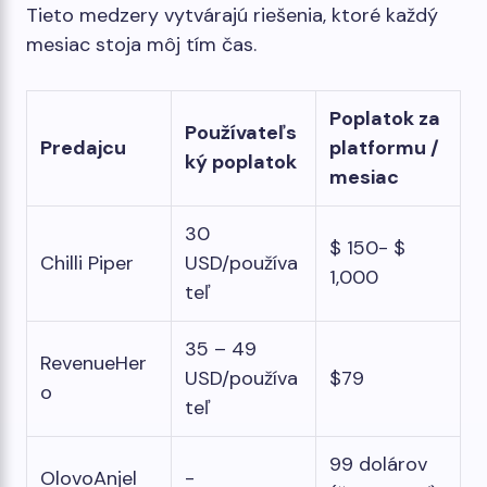
Tieto medzery vytvárajú riešenia, ktoré každý
mesiac stoja môj tím čas.
Poplatok za
Používateľs
Predajcu
platformu /
ký poplatok
mesiac
30
$ 150- $
Chilli Piper
USD/používa
1,000
teľ
35 – 49
RevenueHer
USD/používa
$79
o
teľ
99 dolárov
OlovoAnjel
-