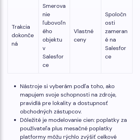
Smerova
nie
Spoločn
ľubovoľn
osti
Trakcia
ého
Vlastné
zameran
dokonče
objektu
ceny
é na
ná
v
Salesfor
Salesfor
ce
ce
Nástroje si vyberám podľa toho, ako
mapujem svoje schopnosti na zdroje,
pravidlá pre lokality a dostupnosť
obchodných zástupcov.
Dôležité je modelovanie cien: poplatky za
používateľa plus mesačné poplatky
platformy môžu rýchlo zvýšiť celkové