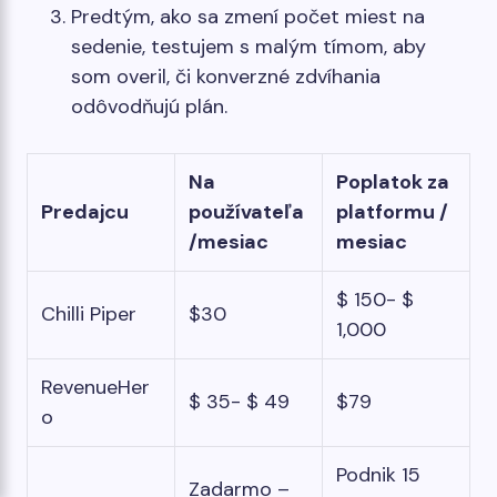
Predtým, ako sa zmení počet miest na
sedenie, testujem s malým tímom, aby
som overil, či konverzné zdvíhania
odôvodňujú plán.
Na
Poplatok za
Predajcu
používateľa
platformu /
/mesiac
mesiac
$ 150- $
Chilli Piper
$30
1,000
RevenueHer
$ 35- $ 49
$79
o
Podnik 15
Zadarmo –