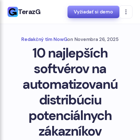
TerazG
Vyžiadať si demo
Redakčný tím NowG
on
Novembra 26, 2025
10 najlepších
softvérov na
automatizovanú
distribúciu
potenciálnych
zákazníkov