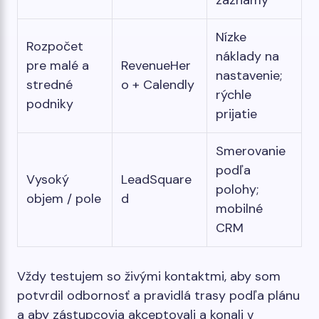
Nízke
Rozpočet
náklady na
pre malé a
RevenueHer
nastavenie;
stredné
o + Calendly
rýchle
podniky
prijatie
Smerovanie
podľa
Vysoký
LeadSquare
polohy;
objem / pole
d
mobilné
CRM
Vždy testujem so živými kontaktmi, aby som
potvrdil odbornosť a pravidlá trasy podľa plánu
a aby zástupcovia akceptovali a konali v