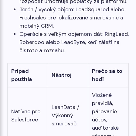
rozpočet umožňuje poplatky za platformu.
Terén / vysoký objem: LeadSquared alebo
Freshsales pre lokalizované smerovanie a
mobilný CRM.
Operácie s veľkým objemom dát: RingLead,
Boberdoo alebo LeadByte, keď záleží na
čistote a rozsahu.
Prípad
Prečo sa to
Nástroj
použitia
hodí
Vložené
pravidlá,
LeanData /
Natívne pre
párovanie
Výkonný
Salesforce
účtov,
smerovač
audítorské
záznamy