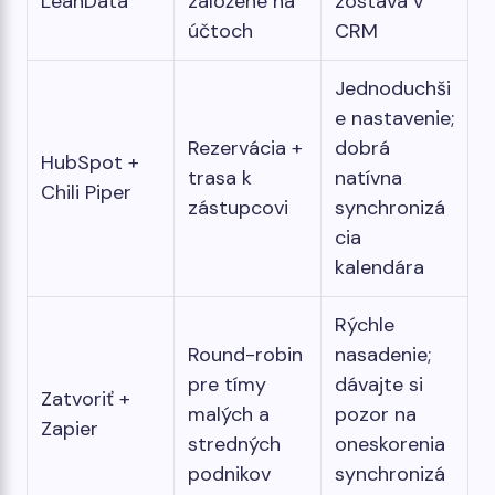
LeanData
založené na
zostáva v
účtoch
CRM
Jednoduchši
e nastavenie;
Rezervácia +
dobrá
HubSpot +
trasa k
natívna
Chili Piper
zástupcovi
synchronizá
cia
kalendára
Rýchle
Round-robin
nasadenie;
pre tímy
dávajte si
Zatvoriť +
malých a
pozor na
Zapier
stredných
oneskorenia
podnikov
synchronizá