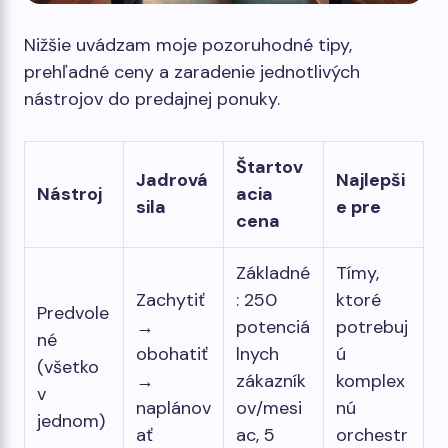
Nižšie uvádzam moje pozoruhodné tipy,
prehľadné ceny a zaradenie jednotlivých
nástrojov do predajnej ponuky.
Štartov
Jadrová
Najlepši
Nástroj
acia
sila
e pre
cena
Základné
Tímy,
Zachytiť
: 250
ktoré
Predvole
→
potenciá
potrebuj
né
obohatiť
lnych
ú
(všetko
→
zákazník
komplex
v
naplánov
ov/mesi
nú
jednom)
ať
ac, 5
orchestr