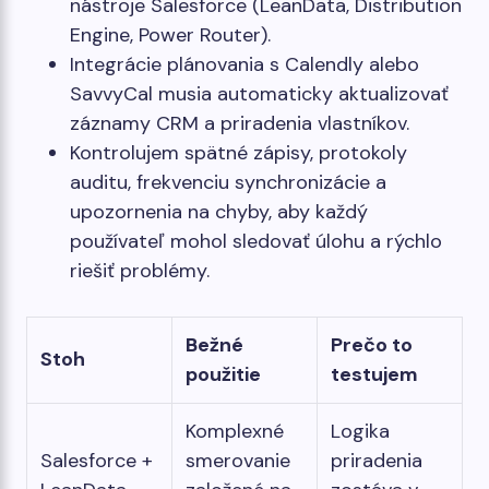
nástroje Salesforce (LeanData, Distribution
Engine, Power Router).
Integrácie plánovania s Calendly alebo
SavvyCal musia automaticky aktualizovať
záznamy CRM a priradenia vlastníkov.
Kontrolujem spätné zápisy, protokoly
auditu, frekvenciu synchronizácie a
upozornenia na chyby, aby každý
používateľ mohol sledovať úlohu a rýchlo
riešiť problémy.
Bežné
Prečo to
Stoh
použitie
testujem
Komplexné
Logika
Salesforce +
smerovanie
priradenia