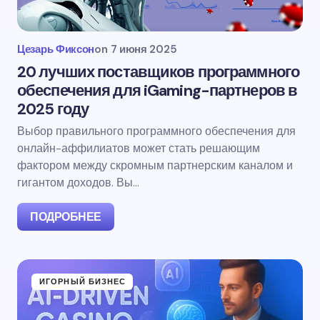
Цезарь Фиксон
on
7 июня 2025
20 лучших поставщиков программного
обеспечения для iGaming-партнеров в
2025 году
Выбор правильного программного обеспечения для
онлайн-аффилиатов может стать решающим
фактором между скромным партнерским каналом и
гигантом доходов. Вы…
ПОДРОБНЕЕ
ИГОРНЫЙ БИЗНЕС