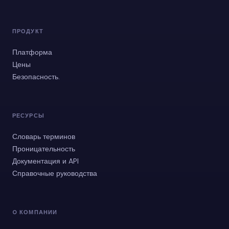
ПРОДУКТ
Платформа
Цены
Безопасность.
РЕСУРСЫ
Словарь терминов
Проницательность
Документация и API
Справочные руководства
O КОМПАНИИ