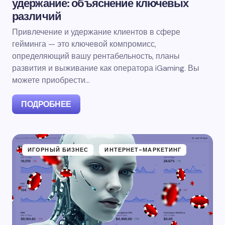
удержание: объяснение ключевых
различий
Привлечение и удержание клиентов в сфере
гейминга — это ключевой компромисс,
определяющий вашу рентабельность, планы
развития и выживание как оператора iGaming. Вы
можете приобрести…
ПОДРОБНЕЕ
ИГОРНЫЙ БИЗНЕС
ИНТЕРНЕТ-МАРКЕТИНГ