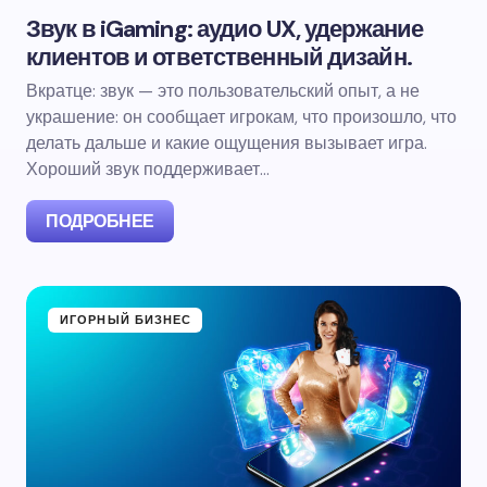
Звук в iGaming: аудио UX, удержание
клиентов и ответственный дизайн.
Вкратце: звук — это пользовательский опыт, а не
украшение: он сообщает игрокам, что произошло, что
делать дальше и какие ощущения вызывает игра.
Хороший звук поддерживает…
ПОДРОБНЕЕ
ИГОРНЫЙ БИЗНЕС