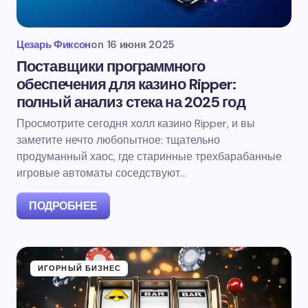
Цезарь Фиксон
on
16 июня 2025
Поставщики программного
обеспечения для казино Ripper:
полный анализ стека на 2025 год
Просмотрите сегодня холл казино Ripper, и вы
заметите нечто любопытное: тщательно
продуманный хаос, где старинные трехбарабанные
игровые автоматы соседствуют...
ПОДРОБНЕЕ
ИГОРНЫЙ БИЗНЕС