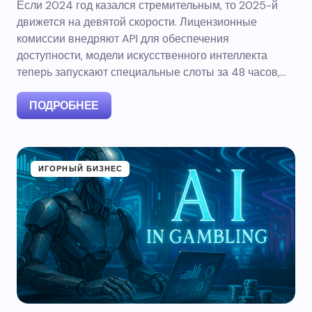
Если 2024 год казался стремительным, то 2025-й
движется на девятой скорости. Лицензионные
комиссии внедряют API для обеспечения
доступности, модели искусственного интеллекта
теперь запускают специальные слоты за 48 часов,…
ПОДРОБНЕЕ
ИГОРНЫЙ БИЗНЕС