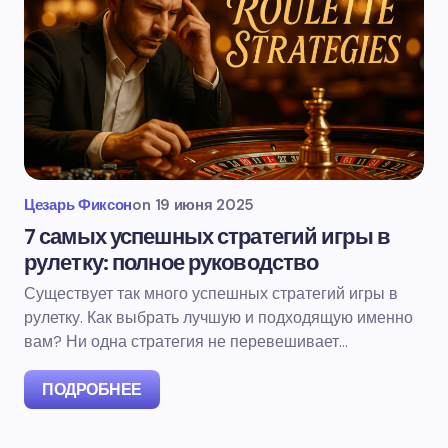
Цезарь Фиксон
on
19 июня 2025
7 самых успешных стратегий игры в
рулетку: полное руководство
Существует так много успешных стратегий игры в
рулетку. Как выбрать лучшую и подходящую именно
вам? Ни одна стратегия не перевешивает…
ПОДРОБНЕЕ