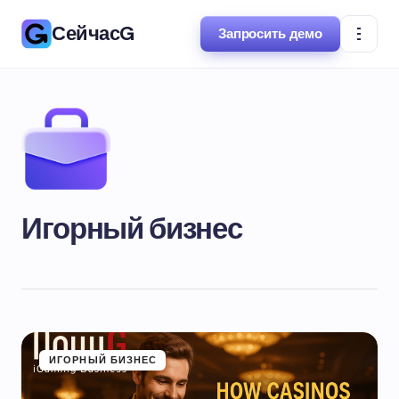
СейчасG
Запросить демо
Игорный бизнес
ИГОРНЫЙ БИЗНЕС