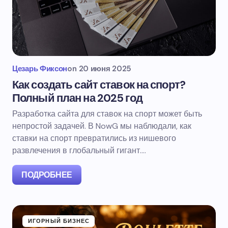
Цезарь Фиксон
on
20 июня 2025
Как создать сайт ставок на спорт?
Полный план на 2025 год
Разработка сайта для ставок на спорт может быть
непростой задачей. В NowG мы наблюдали, как
ставки на спорт превратились из нишевого
развлечения в глобальный гигант.…
ПОДРОБНЕЕ
ИГОРНЫЙ БИЗНЕС