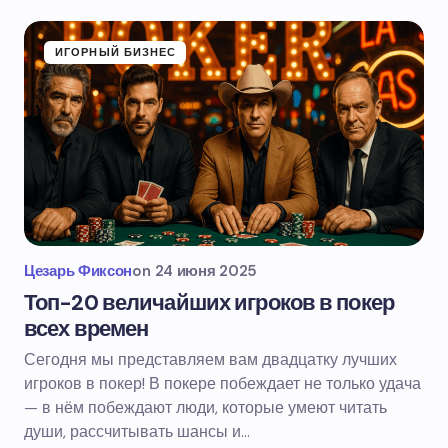
ИГОРНЫЙ БИЗНЕС
Цезарь Фиксон
on
24 июня 2025
Топ-20 величайших игроков в покер
всех времен
Сегодня мы представляем вам двадцатку лучших
игроков в покер! В покере побеждает не только удача
— в нём побеждают люди, которые умеют читать
души, рассчитывать шансы и…