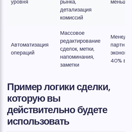
уровня
рынка,
меньше 
детализация
комиссий
Массовое
Менедж
редактирование
Автоматизация
партнер
сделок, метки,
операций
экономя
напоминания,
40% вр
заметки
Пример логики сделки,
которую вы
действительно будете
использовать