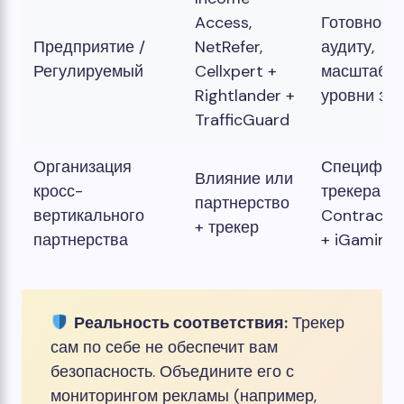
Access,
Готовность
Предприятие /
NetRefer,
аудиту,
Регулируемый
Cellxpert +
масштаб,
Rightlander +
уровни за
TrafficGuard
Организация
Специфик
Влияние или
кросс-
трекера
партнерство
вертикального
Contracts
+ трекер
партнерства
+ iGaming
Реальность соответствия:
Трекер
сам по себе не обеспечит вам
безопасность. Объедините его с
мониторингом рекламы (например,