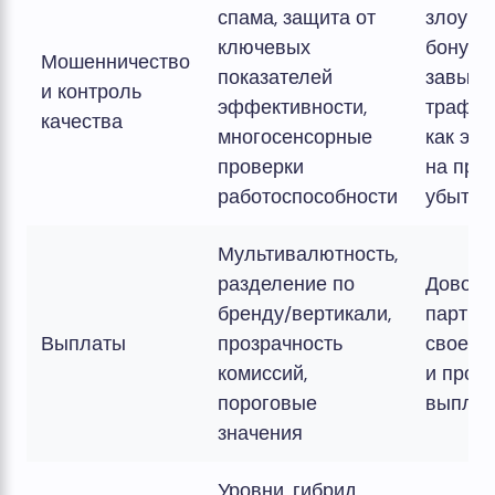
спама, защита от
злоупо
ключевых
бонуса
Мошенничество
показателей
завыш
и контроль
эффективности,
трафик 
качества
многосенсорные
как это
проверки
на при
работоспособности
убытки
Мультивалютность,
разделение по
Довол
бренду/вертикали,
партне
Выплаты
прозрачность
своевр
комиссий,
и проз
пороговые
выпла
значения
Уровни, гибрид,