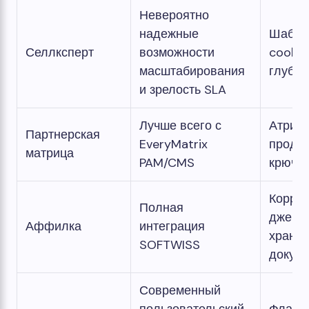
Невероятно
надежные
Шабло
Селлксперт
возможности
cookie
масштабирования
глубин
и зрелость SLA
Лучше всего с
Атриб
Партнерская
EveryMatrix
продук
матрица
PAM/CMS
крючк
Коррек
Полная
джекпо
Аффилка
интеграция
храни
SOFTWISS
докуме
Современный