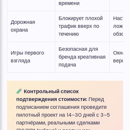
времени
Блокирует плохой
Настро
Дорожная
трафик вверх по
ложно
охрана
течению
обзор
Безопасная для
Игры первого
Окна п
бренда креативная
взгляда
верси
подача
Контрольный список
подтверждения стоимости:
Перед
подписанием соглашения проведите
пилотный проект на 14–30 дней с 3–5
партнёрами, реальными сделками