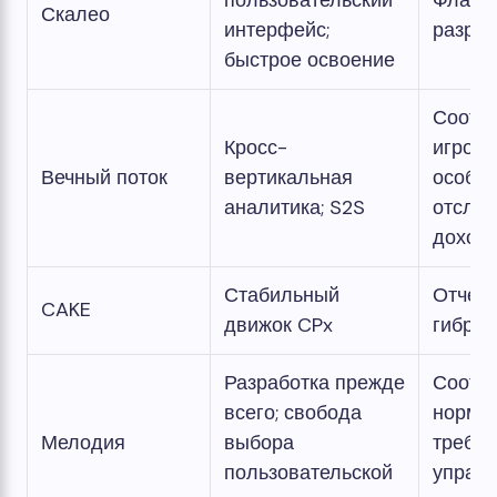
пользовательский
Флаги 
Скалео
интерфейс;
разре
быстрое освоение
Соотве
Кросс-
игрово
Вечный поток
вертикальная
особен
аналитика; S2S
отсле
доход
Стабильный
Отчетн
CAKE
движок CPx
гибри
Разработка прежде
Соотве
всего; свобода
норма
Мелодия
выбора
требов
пользовательской
управ