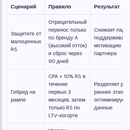
Сценарий
Правило
Результат
Отрицательный
перенос только
Снижает паден
Защитите от
по бренду A
поддерживает
малоценных
(высокий отток)
мотивацию
RS
и сброс через
партнера
90 дней
CPA + 10% RS в
течение
Разделяет рис
Гибрид на
первых 3
ранних этапах;
рампе
месяцев, затем
оптимизирует
только RS по
данные
LTV-когорте