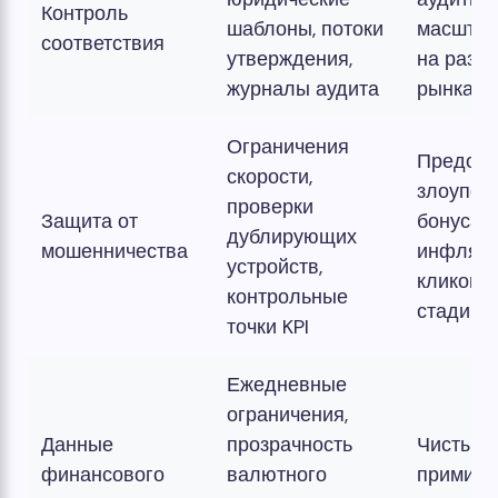
Контроль
шаблоны, потоки
масштаб
соответствия
утверждения,
на разн
журналы аудита
рынках
Ограничения
Предотв
скорости,
злоупот
проверки
Защита от
бонусам
дублирующих
мошенничества
инфляц
устройств,
кликов 
контрольные
стадии
точки KPI
Ежедневные
ограничения,
Данные
прозрачность
Чистые
финансового
валютного
примире