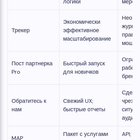
логики
мероп
Необр
Экономически
журнал
Трекер
эффективное
прави
масштабирование
мошен
Ограни
Пост партнерка
Быстрый запуск
работе
Pro
для новичков
бренд
Сделки
Обратитесь к
Свежий UX;
чрезв
нам
быстрые отчеты
ситуац
аудито
Пакет с услугами
API; а
MAP