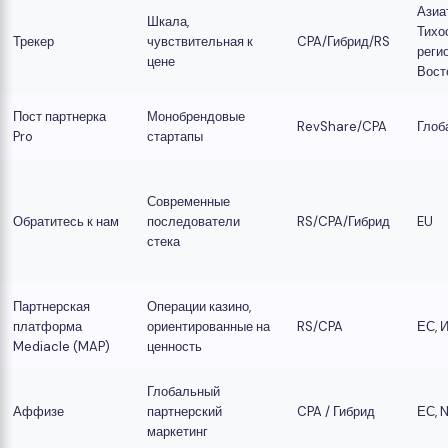
Азиа
Шкала,
Тихо
Трекер
чувствительная к
CPA/Гибрид/RS
реги
цене
Вост
Пост партнерка
Монобрендовые
RevShare/CPA
Глоб
Pro
стартапы
Современные
Обратитесь к нам
последователи
RS/CPA/Гибрид
EU
стека
Партнерская
Операции казино,
платформа
ориентированные на
RS/CPA
ЕС, 
Mediacle (MAP)
ценность
Глобальный
Аффизе
партнерский
CPA / Гибрид
ЕС, 
маркетинг