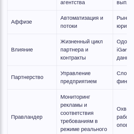
агентства
выпла
Автоматизация и
Рыноч
Аффизе
потоки
юридич
Жизненный цикл
Одобр
Влияние
партнера и
iGamin
контракты
данны
Управление
Сложн
Партнерство
предприятием
финан
Мониторинг
рекламы и
Охват 
соответствия
Правландер
рабоч
требованиям в
опове
режиме реального