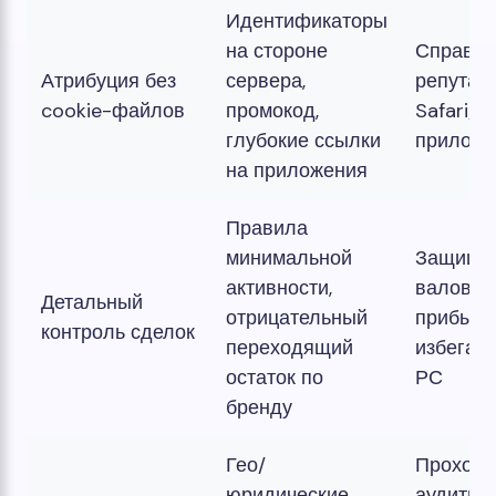
Идентификаторы
на стороне
Справед
Атрибуция без
сервера,
репутац
cookie-файлов
промокод,
Safari/i
глубокие ссылки
приложе
на приложения
Правила
минимальной
Защища
активности,
валову
Детальный
отрицательный
прибыль
контроль сделок
переходящий
избегает
остаток по
РС
бренду
Гео/
Проходи
юридические
аудиты,