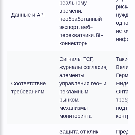
реальному
рискам
времени,
Данные и API
нуждаю
необработанный
одном 
экспорт, веб-
источн
перехватчики, BI-
инфор
коннекторы
Сигналы TCF,
Такие р
журналы согласия,
Велико
элементы
Герман
Соответствие
управления гео- и
Нидерл
требованиям
рекламным
Онтари
рынком,
требую
механизмы
подтве
мониторинга
контрол
Защита от клик-
Предот