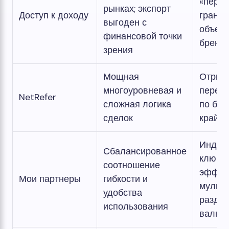
«перво
рынках; экспорт
Доступ к доходу
гранул
выгоден с
объед
финансовой точки
бренд
зрения
Мощная
Отриц
многоуровневая и
перехо
NetRefer
сложная логика
по бре
сделок
крайни
Индив
Сбалансированное
ключе
соотношение
эффект
Мои партнеры
гибкости и
мульт
удобства
раздел
использования
валют