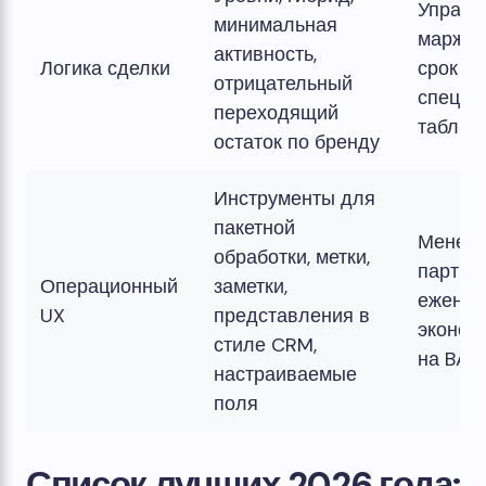
Управл
минимальная
маржой
активность,
Логика сделки
срок с
отрицательный
специа
переходящий
таблиц
остаток по бренду
Инструменты для
пакетной
Менедж
обработки, метки,
партне
Операционный
заметки,
еженед
UX
представления в
эконом
стиле CRM,
на BAU
настраиваемые
поля
Список лучших 2026 года: