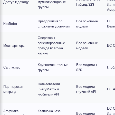
Доступ к доходу
мультибрендовые
Гибрид, S2S
Лати
группы
Амер
Предприятия со
Все основные
ЕС,
NetRefer
сложными уровнями
модели
Вели
Операторы,
ориентированные
Все основные
Мои партнеры
ЕС, 
прежде всего на
модели
казино
Крупномасштабные
Все модели +
Селлксперт
Глоб
группы
S2S
Пользователи
Партнерская
Все модели,
EveryMatrix и
ЕС, 
матрица
глубокий API
любители API
ЕС, 
Аффилка
Казино на базе
Все модели
Лати