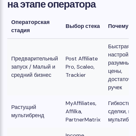
на этапе оператора
Операторская
Выбор стека
Почему
стадия
Быстрая
настройка,
Предварительный
Post Affiliate
разумные
запуск / Малый и
Pro, Scaleo,
цены,
средний бизнес
Trackier
достаточн
ручек
MyAffiliates,
Гибкость
Растущий
Affilka,
сделки, ги
мультибренд
PartnerMatrix
мультибре
Income