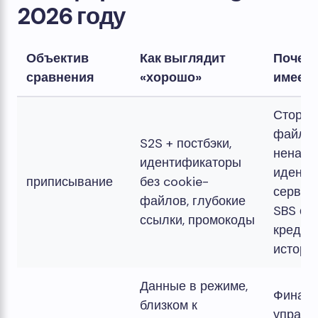
2026 году
Объектив
Как выглядит
Почему
сравнения
«хорошо»
имеет 
Сторон
файлы 
S2S + постбэки,
ненаде
идентификаторы
иденти
приписывание
без cookie-
сервер
файлов, глубокие
SBS со
ссылки, промокоды
кредит
истори
Данные в режиме,
Финанс
близком к
управл