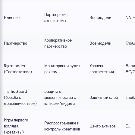
Партнерские
Влияние
Все модели
NA, 
экосистемы
Корпоративное
Партнерство
Все модели
Глоб
партнерство
Rightlander
Мониторинг и аудит
Уровень
Вели
(Соответствие)
рекламы
соответствия
ЕС/О
TrafficGuard
Защита от
(борьба с
мошенничества с
Защитный слой
Глоб
мошенничеством)
кликами/лидами
Игры первого
Распространение и
взгляда
Центр активов
EU
контроль креативов
(креативы)