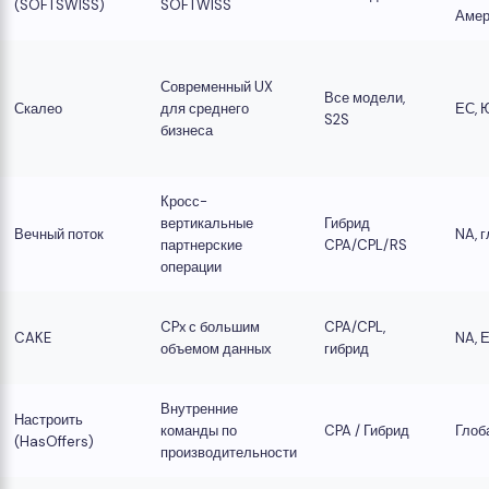
(SOFTSWISS)
SOFTWISS
Амер
Современный UX
Все модели,
Скалео
для среднего
ЕС, 
S2S
бизнеса
Кросс-
вертикальные
Гибрид
Вечный поток
NA, 
партнерские
CPA/CPL/RS
операции
CPx с большим
CPA/CPL,
CAKE
NA, 
объемом данных
гибрид
Внутренние
Настроить
команды по
CPA / Гибрид
Глоб
(HasOffers)
производительности