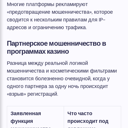
Многие платформы рекламируют
«предотвращение мошенничества», которое
сводится к нескольким правилам для IP-
адресов и ограничению трафика.
Партнерское мошенничество в
программах казино
Разница между реальной логикой
мошенничества и косметическими фильтрами
становится болезненно очевидной, когда у
одного партнера за одну ночь происходит
«взрыв» регистраций.
Заявленная
Что часто
функция
происходит под