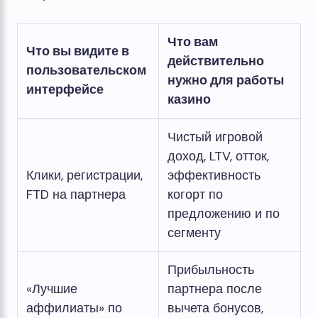
Что вам
Что вы видите в
действительно
пользовательском
нужно для работы
интерфейсе
казино
Чистый игровой
доход, LTV, отток,
Клики, регистрации,
эффективность
FTD на партнера
когорт по
предложению и по
сегменту
Прибыльность
«Лучшие
партнера после
аффилиаты» по
вычета бонусов,