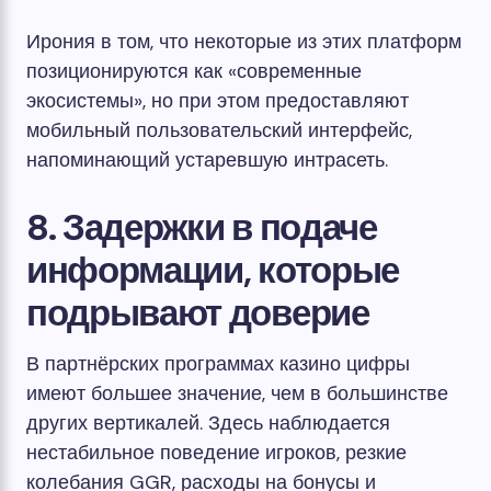
Ирония в том, что некоторые из этих платформ
позиционируются как «современные
экосистемы», но при этом предоставляют
мобильный пользовательский интерфейс,
напоминающий устаревшую интрасеть.
8. Задержки в подаче
информации, которые
подрывают доверие
В партнёрских программах казино цифры
имеют большее значение, чем в большинстве
других вертикалей. Здесь наблюдается
нестабильное поведение игроков, резкие
колебания GGR, расходы на бонусы и