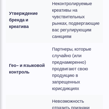
Неконтролируемые
креативы на
Утверждение
чувствительных
бренда и
рынках, подвергающие
креатива
вас регулирующим
санкциям
Партнеры, которые
случайно (или
преднамеренно)
Гео- и языковой
продвигают свою
контроль
продукцию в
запрещенных
юрисдикциях
Невозможность
отразить признаки