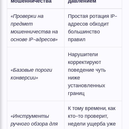
мошенничества
давлением
«Проверки на
Простая ротация IP-
предмет
адресов обходит
мошенничества на
большинство
основе IP-адресов»
правил
Нарушители
корректируют
«Базовые пороги
поведение чуть
конверсии»
ниже
установленных
границ
К тому времени, как
«Инструменты
кто-то проверит,
ручного обзора для
недели ущерба уже