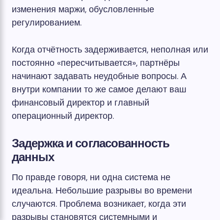
изменения маржи, обусловленные
регулированием.
Когда отчётность задерживается, неполная или
постоянно «пересчитывается», партнёры
начинают задавать неудобные вопросы. А
внутри компании то же самое делают ваш
финансовый директор и главный
операционный директор.
Задержка и согласованность
данных
По правде говоря, ни одна система не
идеальна. Небольшие разрывы во времени
случаются. Проблема возникает, когда эти
разрывы становятся системными и