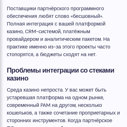
Поставщики партнёрского программного
обеспечения любят слово «бесшовный».
Полная интеграция с вашей платформой
казино, CRM-системой, платёжным
провайдером и аналитическим пакетом. На
практике именно из-за этого проекты часто
стопорятся, а бюджеты сходят на нет.
Проблемы интеграции со стеками
казино
Среда казино непроста. У вас может быть
устаревшая платформа на одном рынке,
современный PAM на другом, несколько
кошельков, а также сочетание проприетарных и
сторонних инструментов. Когда партнёрское