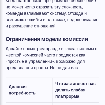
Когда партнёрское программное обеспечение
не может четко отразить эту сложность,
команды взламывают систему. Отсюда и
возникают ошибки в платежах, недопонимание
и разрушение отношений.
Ограничения модели комиссии
Давайте посмотрим правде в глаза: системы с
жёсткой комиссией часто продаются как
«простые в управлении». Возможно, для
продавца они просты. Но не для вас.
Что заставляет вас
Деловая
делать слабая
потребность
платформа