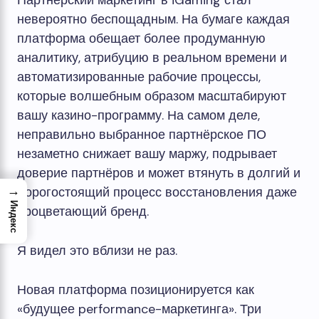
Партнёрский маркетинг в iGaming стал
невероятно беспощадным. На бумаге каждая
платформа обещает более продуманную
аналитику, атрибуцию в реальном времени и
автоматизированные рабочие процессы,
которые волшебным образом масштабируют
вашу казино-программу. На самом деле,
неправильно выбранное партнёрское ПО
незаметно снижает вашу маржу, подрывает
доверие партнёров и может втянуть в долгий и
→
дорогостоящий процесс восстановления даже
Индекс
процветающий бренд.
Я видел это вблизи не раз.
Новая платформа позиционируется как
«будущее performance-маркетинга». Три