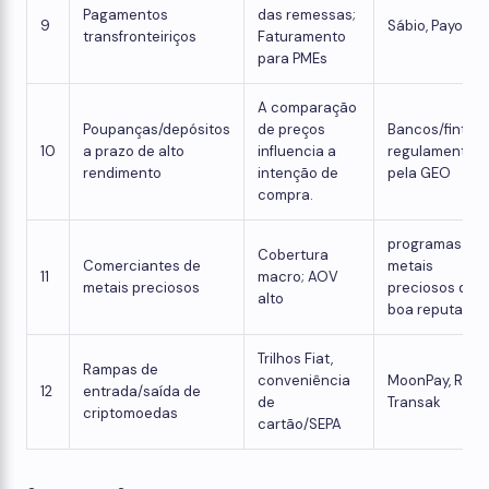
Pagamentos
das remessas;
9
Sábio, Payonee
transfronteiriços
Faturamento
para PMEs
A comparação
Poupanças/depósitos
de preços
Bancos/fintec
10
a prazo de alto
influencia a
regulamentad
rendimento
intenção de
pela GEO
compra.
programas de
Cobertura
Comerciantes de
metais
11
macro; AOV
metais preciosos
preciosos de
alto
boa reputação
Trilhos Fiat,
Rampas de
conveniência
MoonPay, Ramp
12
entrada/saída de
de
Transak
criptomoedas
cartão/SEPA