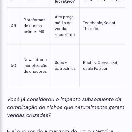
lucrativo?
Alto preço
Plataformas
médio de
Teachable, Kajabi,
49
de cursos
venda;
Thinkific
online/LMS
recorrente
Newsletter e
Subs +
Beehiiv, ConvertKit,
50
monetização
patrocínios
estilo Patreon
de criadores
Você já considerou o impacto subsequente da
combinação de nichos que naturalmente geram
vendas cruzadas?
É aí que reside a margem de lucro. Carteira →