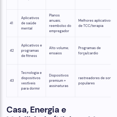
Planos
Aplicativos
anuais;
Melhores aplicativos
41
de saúde
reembolso do
de TCC/terapia
mental
empregador
Aplicativos e
Alto volume;
Programas de
42
programas
ensaios
força/cardio
de fitness
Tecnologia e
Dispositivos
dispositivos
rastreadores de sono
43
premium +
vestíveis
populares
assinaturas
para dormir
Casa, Energia e