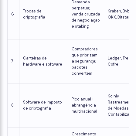
Demanda
perpétua;
Trocas de
Kraken, Bybit,
6
venda cruzada
criptografia
OKX, Bitstamp
de negociação
e staking
Compradores
que priorizam
Carteiras de
Ledger, Trezor,
7
a segurança;
hardware e software
Cofre
pacotes
convertem
Koinly,
Pico anual +
Software de imposto
Rastreamento
8
abrangência
de criptografia
de Moedas,
multinacional
Contabilizaçã
Crescimento