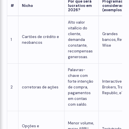
Por que será
Programas a
#
Nicho
lucrativo em
considerar
2026?
(exemplos)
Alto valor
vitalício do
cliente,
Grandes
Cartões de crédito e
1
demanda
bancos, Revolu
neobancos
constante,
Wise
recompensas
generosas.
Palavras-
chave com
forte intenção
Interactive
2
corretoras de ações
de compra,
Brokers, Trade
pagamentos
Republic, eTor
em contas
com saldo.
Menor volume,
Opções e
maior ARPU
Tastytrade,