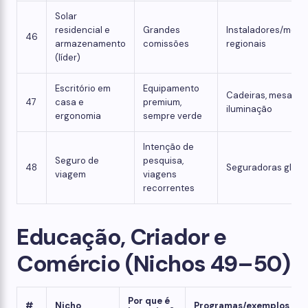
Solar
residencial e
Grandes
Instaladores/merc
46
armazenamento
comissões
regionais
(líder)
Escritório em
Equipamento
Cadeiras, mesas,
47
casa e
premium,
iluminação
ergonomia
sempre verde
Intenção de
Seguro de
pesquisa,
48
Seguradoras globa
viagem
viagens
recorrentes
Educação, Criador e
Comércio (Nichos 49–50)
Por que é
#
Nicho
Programas/exemplos