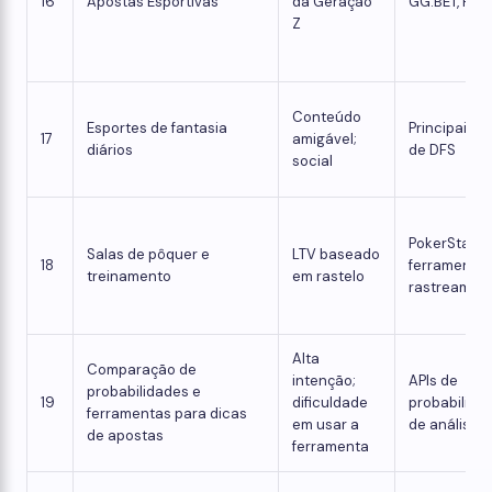
16
Apostas Esportivas
da Geração
GG.BET, Riva
Z
Conteúdo
Esportes de fantasia
Principais 
17
amigável;
diários
de DFS
social
PokerStars,
Salas de pôquer e
LTV baseado
18
ferramentas
treinamento
em rastelo
rastreamen
Alta
Comparação de
intenção;
APIs de
probabilidades e
19
dificuldade
probabilida
ferramentas para dicas
em usar a
de análise
de apostas
ferramenta