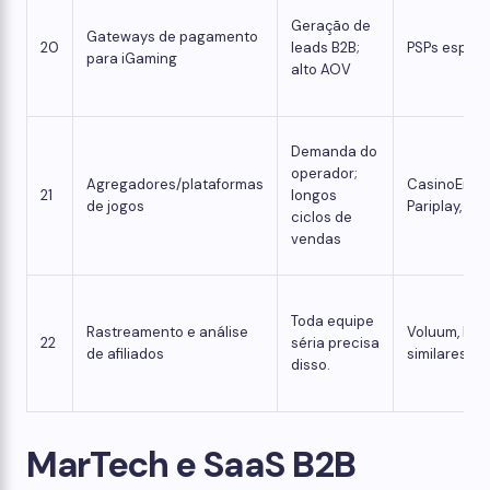
Geração de
Gateways de pagamento
20
leads B2B;
PSPs especi
para iGaming
alto AOV
Demanda do
operador;
Agregadores/plataformas
CasinoEngin
21
longos
de jogos
Pariplay, S
ciclos de
vendas
Toda equipe
Rastreamento e análise
Voluum, Red
22
séria precisa
de afiliados
similares
disso.
MarTech e SaaS B2B