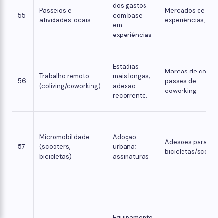
dos gastos
Passeios e
Mercados de
55
com base
atividades locais
experiências, DM
em
experiências
Estadias
Marcas de colivin
Trabalho remoto
mais longas;
56
passes de
(coliving/coworking)
adesão
coworking
recorrente.
Micromobilidade
Adoção
Adesões para
57
(scooters,
urbana;
bicicletas/scoot
bicicletas)
assinaturas
Equipamento