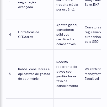
3
negociação
(receita média
Saxo, IBKR
avançada
por usuário).
Apetite global,
Corretoras
contadores
Corretoras de
regulamentad
4
públicos
CFD/forex
e reconhecida
certificados
pela GEO
competitivos
Receita
recorrente de
Robôs-consultores e
Wealthfront,
ativos sob
5
aplicativos de gestão
Moneyfarm,
gestão, baixa
de patrimônio
Escalável
taxa de
cancelamento.