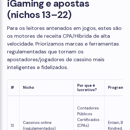
iGaming e apostas
(nichos 13–22)
Para os leitores antenados em jogos, estes são
os motores de receita CPA/Híbrida de alta
velocidade. Priorizamos marcas e ferramentas
regulamentadas que tornam os
apostadores/jogadores de cassino mais
inteligentes e fidelizados.
Por que é
#
Nicho
Programas
lucrativo?
Contadores
Públicos
Certificados
Cassinos online
Entain, Bets
13
(CPAs)
(regulamentados)
Kindred, Le