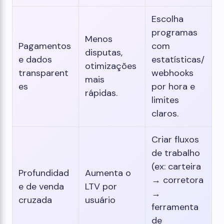
Escolha
programas
Menos
Pagamentos
com
disputas,
e dados
estatísticas/
otimizações
transparent
webhooks
mais
es
por hora e
rápidas.
limites
claros.
Criar fluxos
de trabalho
(ex: carteira
Profundidad
Aumenta o
→ corretora
e de venda
LTV por
→
cruzada
usuário
ferramenta
de