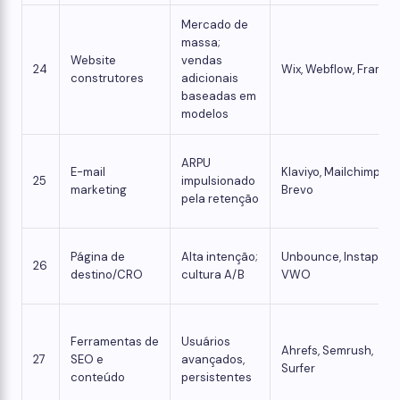
Mercado de
massa;
Website
vendas
24
Wix, Webflow, Framer
construtores
adicionais
baseadas em
modelos
ARPU
E-mail
Klaviyo, Mailchimp,
25
impulsionado
marketing
Brevo
pela retenção
Página de
Alta intenção;
Unbounce, Instapage
26
destino/CRO
cultura A/B
VWO
Ferramentas de
Usuários
Ahrefs, Semrush,
27
SEO e
avançados,
Surfer
conteúdo
persistentes