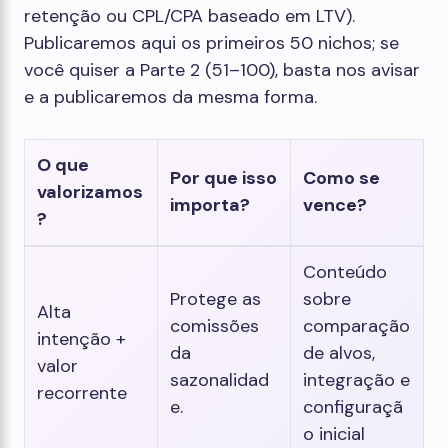
retenção ou CPL/CPA baseado em LTV).
Publicaremos aqui os primeiros 50 nichos; se
você quiser a Parte 2 (51–100), basta nos avisar
e a publicaremos da mesma forma.
O que
Por que isso
Como se
valorizamos
importa?
vence?
?
Conteúdo
Protege as
sobre
Alta
comissões
comparação
intenção +
da
de alvos,
valor
sazonalidad
integração e
recorrente
e.
configuraçã
o inicial