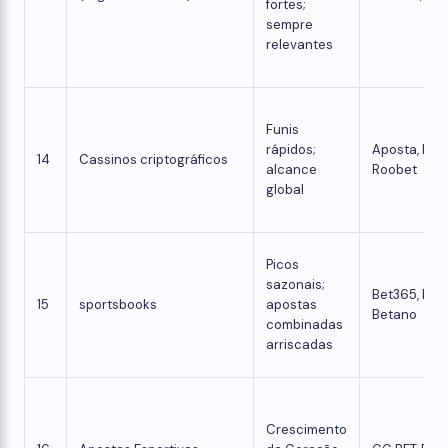
fortes;
sempre
relevantes
Funis
rápidos;
Aposta, BC.
14
Cassinos criptográficos
alcance
Roobet
global
Picos
sazonais;
Bet365, Bet
15
sportsbooks
apostas
Betano
combinadas
arriscadas
Crescimento