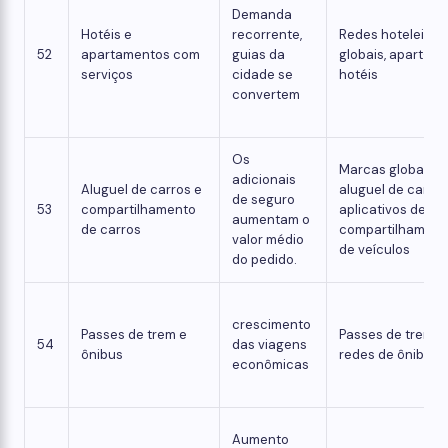
Demanda
Hotéis e
recorrente,
Redes hoteleiras
52
apartamentos com
guias da
globais, apart-
serviços
cidade se
hotéis
convertem
Os
Marcas globais d
adicionais
Aluguel de carros e
aluguel de carros
de seguro
53
compartilhamento
aplicativos de
aumentam o
de carros
compartilhament
valor médio
de veículos
do pedido.
crescimento
Passes de trem e
Passes de trem,
54
das viagens
ônibus
redes de ônibus
econômicas
Aumento