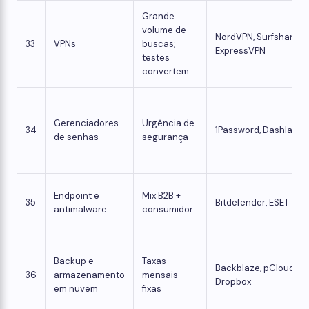
Grande
volume de
NordVPN, Surfshark,
33
VPNs
buscas;
ExpressVPN
testes
convertem
Gerenciadores
Urgência de
34
1Password, Dashlane
de senhas
segurança
Endpoint e
Mix B2B +
35
Bitdefender, ESET
antimalware
consumidor
Backup e
Taxas
Backblaze, pCloud,
36
armazenamento
mensais
Dropbox
em nuvem
fixas