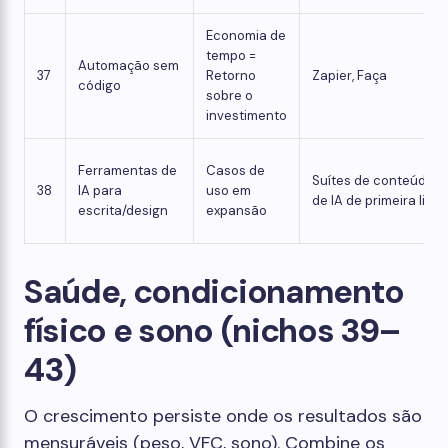
Economia de
tempo =
Automação sem
37
Retorno
Zapier, Faça
código
sobre o
investimento
Ferramentas de
Casos de
Suítes de conteúdo
38
IA para
uso em
de IA de primeira linh
escrita/design
expansão
Saúde, condicionamento
físico e sono (nichos 39–
43)
O crescimento persiste onde os resultados são
mensuráveis ​​(peso, VFC, sono). Combine os