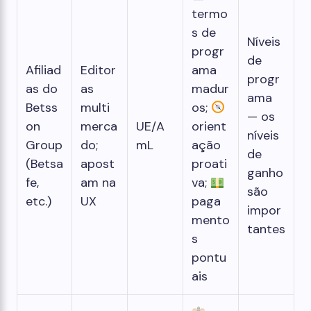
termo
s de
Níveis
progr
de
Afiliad
Editor
ama
progr
as do
as
madur
ama
Betss
multi
os;
— os
on
merca
UE/A
orient
níveis
Group
do;
mL
ação
de
(Betsa
apost
proati
ganho
fe,
am na
va;
são
etc.)
UX
paga
impor
mento
tantes
s
pontu
ais