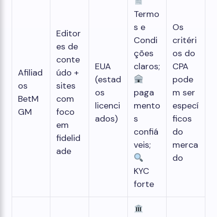
Termo
s e
Os
Editor
Condi
critéri
es de
ções
os do
conte
EUA
claros;
CPA
Afiliad
údo +
(estad
pode
os
sites
os
paga
m ser
BetM
com
licenci
mento
especí
GM
foco
ados)
s
ficos
em
confiá
do
fidelid
veis;
merca
ade
do
KYC
forte