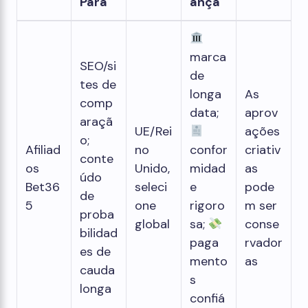
Para
ança
marca
SEO/si
de
tes de
longa
As
comp
data;
aprov
araçã
UE/Rei
ações
o;
Afiliad
no
confor
criativ
conte
os
Unido,
midad
as
údo
Bet36
seleci
e
pode
de
5
one
rigoro
m ser
proba
global
sa;
conse
bilidad
paga
rvador
es de
mento
as
cauda
s
longa
confiá