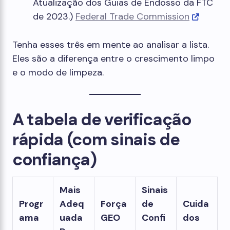
Atualização dos Guias de Endosso da FTC
de 2023.)
Federal Trade Commission
Tenha esses três em mente ao analisar a lista.
Eles são a diferença entre o crescimento limpo
e o modo de limpeza.
A tabela de verificação
rápida (com sinais de
confiança)
Mais
Sinais
Progr
Adeq
Força
de
Cuida
ama
uada
GEO
Confi
dos