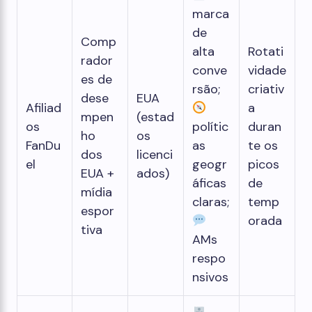
marca
de
Comp
alta
Rotati
rador
conve
vidade
es de
rsão;
criativ
dese
EUA
Afiliad
a
mpen
(estad
os
polític
duran
ho
os
FanDu
as
te os
dos
licenci
el
geogr
picos
EUA +
ados)
áficas
de
mídia
claras;
temp
espor
orada
tiva
AMs
respo
nsivos