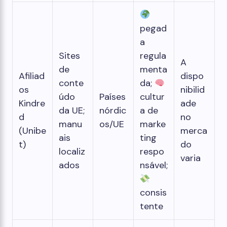
pegad
a
Sites
regula
A
de
menta
Afiliad
dispo
conte
da;
os
nibilid
údo
Países
cultur
Kindre
ade
da UE;
nórdic
a de
d
no
manu
os/UE
marke
(Unibe
merca
ais
ting
t)
do
localiz
respo
varia
ados
nsável;
consis
tente