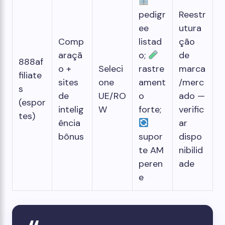
pedigr
Reestr
ee
utura
Comp
listad
ção
araçã
o;
de
888af
o +
Seleci
rastre
marca
filiate
sites
one
ament
/merc
s
de
UE/RO
o
ado —
(espor
intelig
W
forte;
verific
tes)
ência
ar
bônus
supor
dispo
te AM
nibilid
peren
ade
e