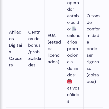
opera
dor
estab
O tom
elecid
de
o;
confor
Afiliad
Centr
EUA
calend
midad
os
os de
(estad
ários
e
Digitai
bônus
os
prom
pode
s
/prob
licenci
ocion
ser
Caesa
abilida
ados)
ais
rigoro
rs
des
defini
so
dos;
(coisa
boa)
ativos
sólido
s