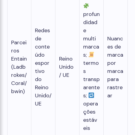
profun
didad
Redes
e
de
multi
Nuanc
Parcei
conte
marca
es de
ros
údo
s;
marca
Entain
Reino
espor
termo
por
(Ladb
Unido
tivo
s
marca
rokes/
/ UE
do
transp
para
Coral/
Reino
arente
rastre
bwin)
Unido/
s;
ar
UE
opera
ções
estáv
eis