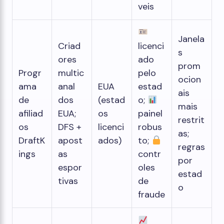
veis
Janela
Criad
licenci
s
ores
ado
prom
Progr
multic
pelo
ocion
ama
anal
EUA
estad
ais
de
dos
(estad
o;
mais
afiliad
EUA;
os
painel
restrit
os
DFS +
licenci
robus
as;
DraftK
apost
ados)
to;
regras
ings
as
contr
por
espor
oles
estad
tivas
de
o
fraude