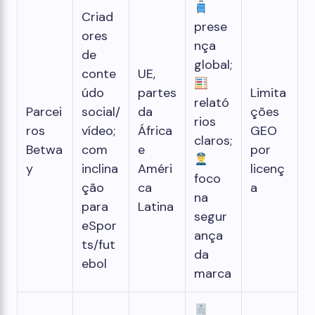
Criad
prese
ores
nça
de
global;
conte
UE,
údo
partes
Limita
relató
Parcei
social/
da
ções
rios
ros
vídeo;
África
GEO
claros;
Betwa
com
e
por
y
inclina
Améri
licenç
foco
ção
ca
a
na
para
Latina
segur
eSpor
ança
ts/fut
da
ebol
marca