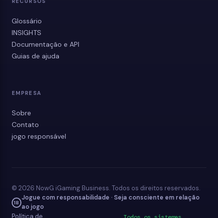
RECURSOS
Glossário
INSIGHTS
Documentação e API
Guias de ajuda
EMPRESA
Sobre
Contato
jogo responsável
© 2026 NowG iGaming Business. Todos os direitos reservados.
Jogue com responsabilidade · Seja consciente em relação
18
ao jogo
Política de
Todos os sistemas