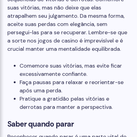
suas vitórias, mas não deixe que elas
atrapalhem seu julgamento. Da mesma forma,
aceite suas perdas com elegância, sem
persegui-las para se recuperar. Lembre-se que
a sorte nos jogos de casino é imprevisível e é
crucial manter uma mentalidade equilibrada.
Comemore suas vitórias, mas evite ficar
excessivamente confiante.
Faça pausas para relaxar e reorientar-se
após uma perda.
Pratique a gratidão pelas vitórias e
derrotas para manter a perspectiva.
Saber quando parar
Reconhecer quando parar é uma parte vital do