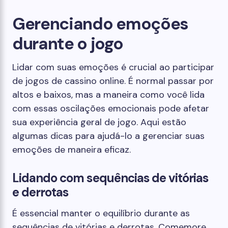
Gerenciando emoções
durante o jogo
Lidar com suas emoções é crucial ao participar
de jogos de cassino online. É normal passar por
altos e baixos, mas a maneira como você lida
com essas oscilações emocionais pode afetar
sua experiência geral de jogo. Aqui estão
algumas dicas para ajudá-lo a gerenciar suas
emoções de maneira eficaz.
Lidando com sequências de vitórias
e derrotas
É essencial manter o equilíbrio durante as
sequências de vitórias e derrotas. Comemore