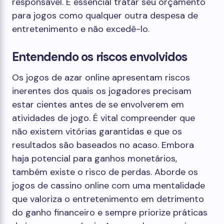
responsável. É essencial tratar seu orçamento
para jogos como qualquer outra despesa de
entretenimento e não excedê-lo.
Entendendo os riscos envolvidos
Os jogos de azar online apresentam riscos
inerentes dos quais os jogadores precisam
estar cientes antes de se envolverem em
atividades de jogo. É vital compreender que
não existem vitórias garantidas e que os
resultados são baseados no acaso. Embora
haja potencial para ganhos monetários,
também existe o risco de perdas. Aborde os
jogos de cassino online com uma mentalidade
que valoriza o entretenimento em detrimento
do ganho financeiro e sempre priorize práticas