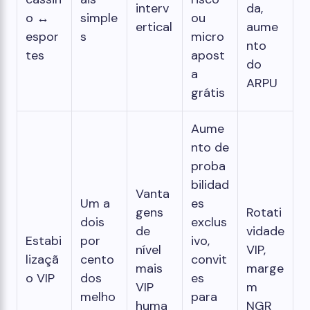
interv
da,
o ↔
simple
ou
ertical
aume
espor
s
micro
nto
tes
apost
do
a
ARPU
grátis
Aume
nto de
proba
bilidad
Vanta
Um a
es
gens
Rotati
dois
exclus
de
vidade
Estabi
por
ivo,
nível
VIP,
lizaçã
cento
convit
mais
marge
o VIP
dos
es
VIP
m
melho
para
huma
NGR