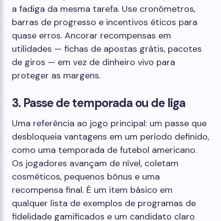
a fadiga da mesma tarefa. Use cronômetros,
barras de progresso e incentivos éticos para
quase erros. Ancorar recompensas em
utilidades — fichas de apostas grátis, pacotes
de giros — em vez de dinheiro vivo para
proteger as margens.
3. Passe de temporada ou de liga
Uma referência ao jogo principal: um passe que
desbloqueia vantagens em um período definido,
como uma temporada de futebol americano.
Os jogadores avançam de nível, coletam
cosméticos, pequenos bônus e uma
recompensa final. É um item básico em
qualquer lista de exemplos de programas de
fidelidade gamificados e um candidato claro