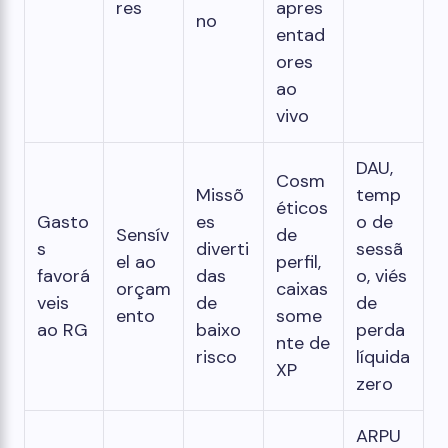
res
apres
no
entad
ores
ao
vivo
DAU,
Cosm
Missõ
temp
éticos
Gasto
es
o de
Sensív
de
s
diverti
sessã
el ao
perfil,
favorá
das
o, viés
orçam
caixas
veis ​​
de
de
ento
some
ao RG
baixo
perda
nte de
risco
líquida
XP
zero
ARPU