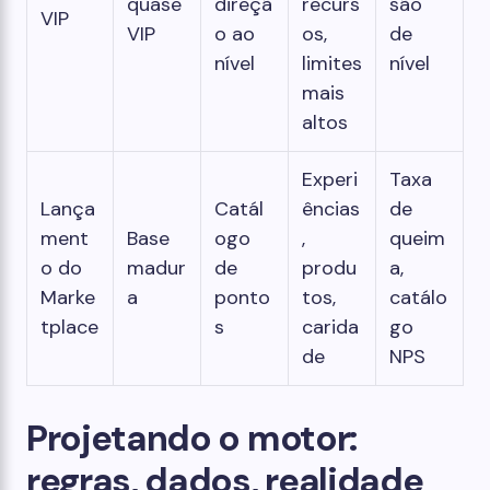
quase
direçã
recurs
são
VIP
VIP
o ao
os,
de
nível
limites
nível
mais
altos
Experi
Taxa
Lança
Catál
ências
de
ment
Base
ogo
,
queim
o do
madur
de
produ
a,
Marke
a
ponto
tos,
catálo
tplace
s
carida
go
de
NPS
Projetando o motor:
regras, dados, realidade