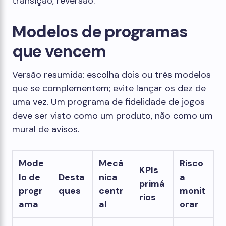
transição, reversão.
Modelos de programas
que vencem
Versão resumida: escolha dois ou três modelos
que se complementem; evite lançar os dez de
uma vez. Um programa de fidelidade de jogos
deve ser visto como um produto, não como um
mural de avisos.
Mode
Mecâ
Risco
KPIs
lo de
Desta
nica
a
primá
progr
ques
centr
monit
rios
ama
al
orar