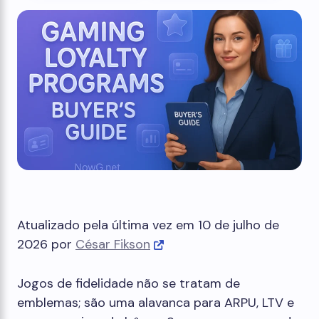
Atualizado pela última vez em 10 de julho de
2026 por
César Fikson
Jogos de fidelidade não se tratam de
emblemas; são uma alavanca para ARPU, LTV e