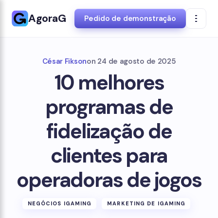
AgoraG
Pedido de demonstração
César Fikson
on
24 de agosto de 2025
10 melhores
programas de
fidelização de
clientes para
operadoras de jogos
NEGÓCIOS IGAMING
MARKETING DE IGAMING