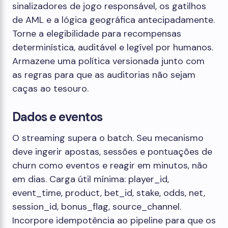
sinalizadores de jogo responsável, os gatilhos
de AML e a lógica geográfica antecipadamente.
Torne a elegibilidade para recompensas
determinística, auditável e legível por humanos.
Armazene uma política versionada junto com
as regras para que as auditorias não sejam
caças ao tesouro.
Dados e eventos
O streaming supera o batch. Seu mecanismo
deve ingerir apostas, sessões e pontuações de
churn como eventos e reagir em minutos, não
em dias. Carga útil mínima: player_id,
event_time, product, bet_id, stake, odds, net,
session_id, bonus_flag, source_channel.
Incorpore idempotência ao pipeline para que os