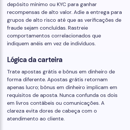
depósito mínimo ou KYC para ganhar
recompensas de alto valor. Adie a entrega para
grupos de alto risco até que as verificações de
fraude sejam concluídas. Rastreie
comportamentos correlacionados que
indiquem anéis em vez de indivíduos.
Lógica da carteira
Trate apostas grátis e bônus em dinheiro de
forma diferente. Apostas grátis retornam
apenas lucro; bônus em dinheiro implicam em
requisitos de aposta. Nunca confunda os dois
em livros contábeis ou comunicações. A
clareza evita dores de cabeça com o
atendimento ao cliente.