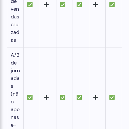
de
ven
das
cru
zad
as
A/B
de
jorn
ada
s
(nã
o
ape
nas
e-