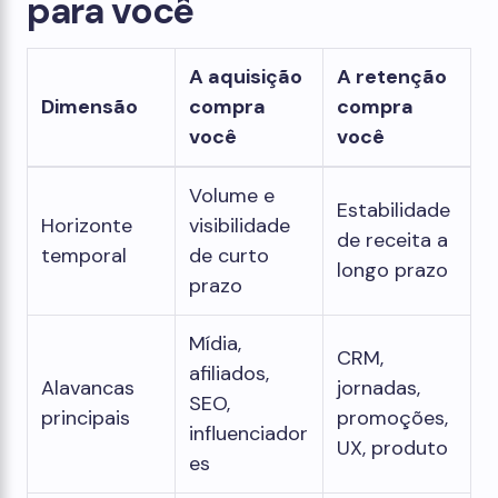
para você
A aquisição
A retenção
Dimensão
compra
compra
você
você
Volume e
Estabilidade
Horizonte
visibilidade
de receita a
temporal
de curto
longo prazo
prazo
Mídia,
CRM,
afiliados,
Alavancas
jornadas,
SEO,
principais
promoções,
influenciador
UX, produto
es