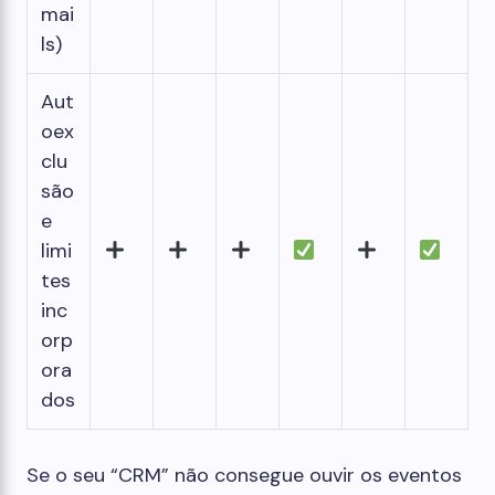
mai
ls)
Aut
oex
clu
são
e
limi
tes
inc
orp
ora
dos
Se o seu “CRM” não consegue ouvir os eventos