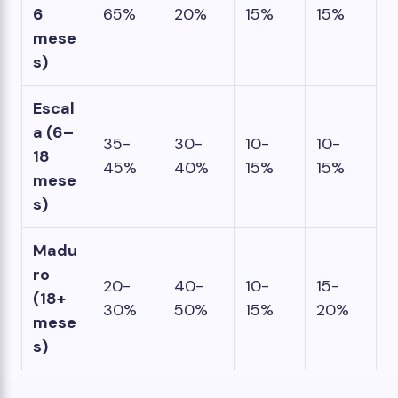
6
65%
20%
15%
15%
mese
s)
Escal
a (6–
35-
30-
10-
10-
18
45%
40%
15%
15%
mese
s)
Madu
ro
20-
40-
10-
15-
(18+
30%
50%
15%
20%
mese
s)