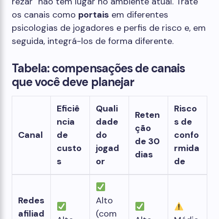
rezar" não tem lugar no ambiente atual. Trate
os canais como
portais
em diferentes
psicologias de jogadores e perfis de risco e, em
seguida, integrá-los de forma diferente.
Tabela: compensações de canais
que você deve planejar
Eficiê
Quali
Risco
Reten
ncia
dade
s de
ção
Canal
de
do
confo
de 30
custo
jogad
rmida
dias
s
or
de
Redes
Alto
afiliad
(com