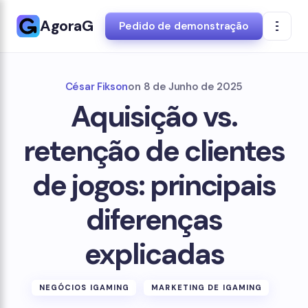
AgoraG
Pedido de demonstração
César Fikson
on
8 de Junho de 2025
Aquisição vs.
retenção de clientes
de jogos: principais
diferenças
explicadas
NEGÓCIOS IGAMING
MARKETING DE IGAMING