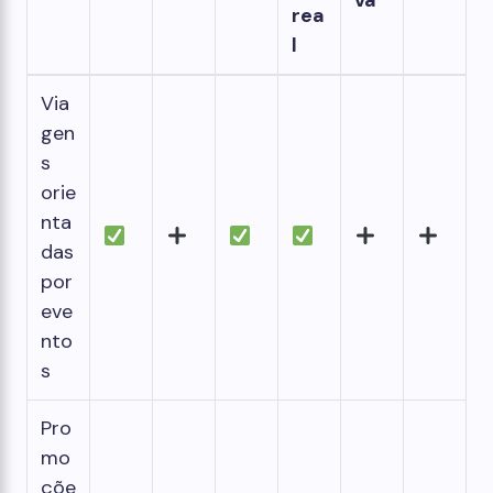
va
rea
l
Via
gen
s
orie
nta
das
por
eve
nto
s
Pro
mo
çõe