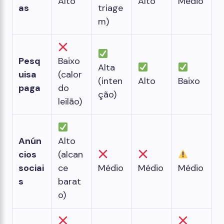
Alto
Alto
Médio
as
triage
m)
Pesq
Baixo
Alta
uisa
(calor
(inten
Alto
Baixo
paga
do
ção)
leilão)
Anún
Alto
cios
(alcan
sociai
ce
Médio
Médio
Médio
s
barat
o)