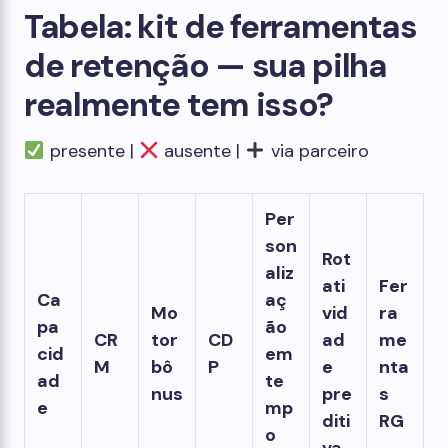
Tabela: kit de ferramentas
de retenção — sua pilha
realmente tem isso?
presente |
ausente |
via parceiro
Per
son
Rot
aliz
ati
Fer
Ca
aç
Mo
vid
ra
pa
ão
CR
tor
CD
ad
me
cid
em
M
bô
P
e
nta
ad
te
nus
pre
s
e
mp
diti
RG
o