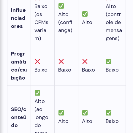
Baixo
Alto
Influe
(os
Alto
(contr
nciad
CPMs
(confi
Alto
ole de
ores
varia
ança)
mensa
m)
gens)
Progr
amáti
co/exi
Baixo
Baixo
Baixo
Baixo
bição
Alto
SEO/c
(ao
onteú
longo
Alto
Alto
Baixo
do
do