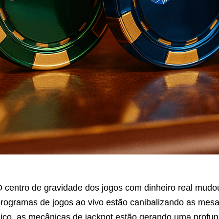
 centro de gravidade dos jogos com dinheiro real mud
rogramas de jogos ao vivo estão canibalizando as mesa
ico, as mecânicas de jackpot estão gerando uma profu