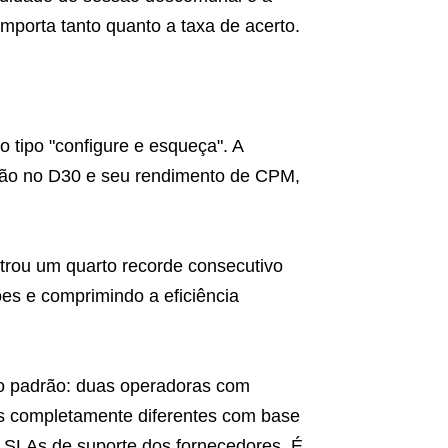
mporta tanto quanto a taxa de acerto.
 tipo "configure e esqueça". A
ção no D30 e seu rendimento de CPM,
strou um quarto recorde consecutivo
es e comprimindo a eficiência
 padrão: duas operadoras com
s completamente diferentes com base
 SLAs de suporte dos fornecedores. É