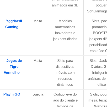
animados em 3D
pôquer
SoftGaming
Yggdrasil
Malta
Modelos
Slots, pa
Gaming
matemáticos
promocio
inovadores e
BOOST
jackpots diários
jackpots diá
portabilida
conteúdo 
Jogos de
Malta
Slots para
Slots, Jac
Tigre
dispositivos
Diários, G
Vermelho
móveis com
Inteligent
recursos
análises de
dinâmicos
office
Play'n GO
Suécia
Código leve do
Slots, jogo
lado do cliente e
mesa, tecno
tempos de
Web-firs