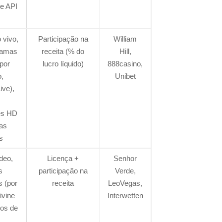
de API
 vivo,
Participação na
William
gramas
receita (% do
Hill,
(por
lucro líquido)
888casino,
,
Unibet
ive),
es HD
as
s
deo,
Licença +
Senhor
s
participação na
Verde,
s (por
receita
LeoVegas,
ivine
Interwetten
gos de