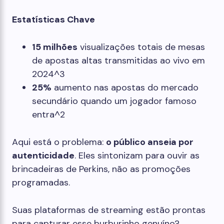
Estatísticas Chave
15 milhões
visualizações totais de mesas
de apostas altas transmitidas ao vivo em
2024
^3
25%
aumento nas apostas do mercado
secundário quando um jogador famoso
entra
^2
Aqui está o problema:
o público anseia por
autenticidade
. Eles sintonizam para ouvir as
brincadeiras de Perkins, não as promoções
programadas.
Suas plataformas de streaming estão prontas
para capturar esse burburinho genuíno?