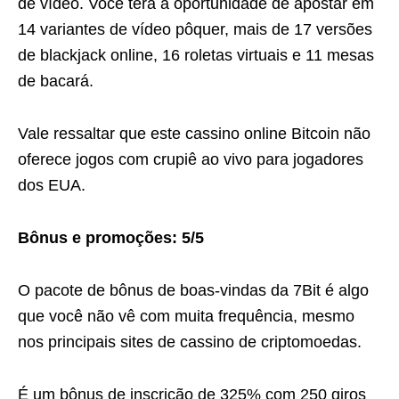
de vídeo. Você terá a oportunidade de apostar em
14 variantes de vídeo pôquer, mais de 17 versões
de blackjack online, 16 roletas virtuais e 11 mesas
de bacará.
Vale ressaltar que este cassino online Bitcoin não
oferece jogos com crupiê ao vivo para jogadores
dos EUA.
Bônus e promoções: 5/5
O pacote de bônus de boas-vindas da 7Bit é algo
que você não vê com muita frequência, mesmo
nos principais sites de cassino de criptomoedas.
É um bônus de inscrição de 325% com 250 giros