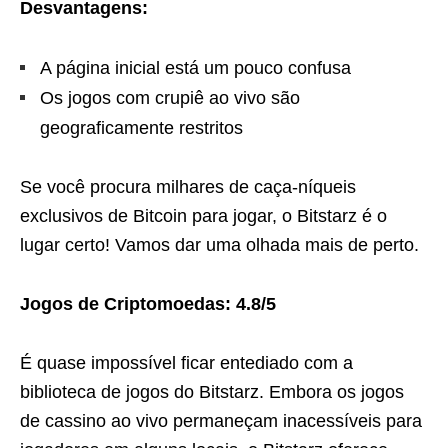
Desvantagens:
A página inicial está um pouco confusa
Os jogos com crupiê ao vivo são
geograficamente restritos
Se você procura milhares de caça-níqueis
exclusivos de Bitcoin para jogar, o Bitstarz é o
lugar certo! Vamos dar uma olhada mais de perto.
Jogos de Criptomoedas: 4.8/5
É quase impossível ficar entediado com a
biblioteca de jogos do Bitstarz. Embora os jogos
de cassino ao vivo permaneçam inacessíveis para