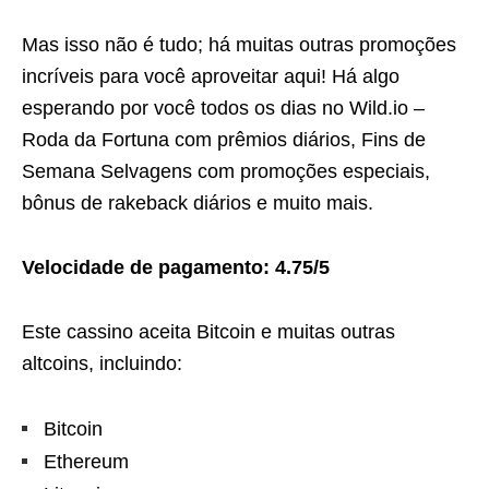
Mas isso não é tudo; há muitas outras promoções
incríveis para você aproveitar aqui! Há algo
esperando por você todos os dias no Wild.io –
Roda da Fortuna com prêmios diários, Fins de
Semana Selvagens com promoções especiais,
bônus de rakeback diários e muito mais.
Velocidade de pagamento: 4.75/5
Este cassino aceita Bitcoin e muitas outras
altcoins, incluindo:
Bitcoin
Ethereum