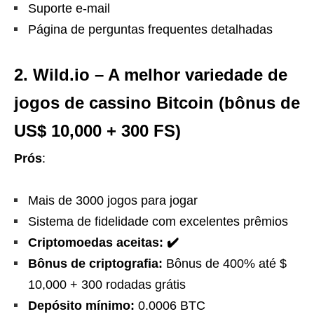
Suporte e-mail
Página de perguntas frequentes detalhadas
2. Wild.io – A melhor variedade de
jogos de cassino Bitcoin (bônus de
US$ 10,000 + 300 FS)
Prós
:
Mais de 3000 jogos para jogar
Sistema de fidelidade com excelentes prêmios
Criptomoedas aceitas: ✔️
Bônus de criptografia:
Bônus de 400% até $
10,000 + 300 rodadas grátis
Depósito mínimo:
0.0006 BTC