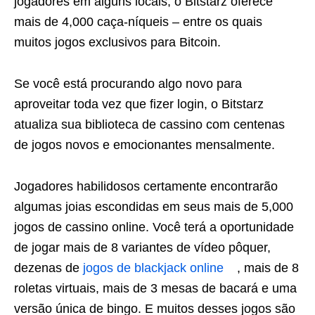
jogadores em alguns locais, o Bitstarz oferece
mais de 4,000 caça-níqueis – entre os quais
muitos jogos exclusivos para Bitcoin.
Se você está procurando algo novo para
aproveitar toda vez que fizer login, o Bitstarz
atualiza sua biblioteca de cassino com centenas
de jogos novos e emocionantes mensalmente.
Jogadores habilidosos certamente encontrarão
algumas joias escondidas em seus mais de 5,000
jogos de cassino online. Você terá a oportunidade
de jogar mais de 8 variantes de vídeo pôquer,
dezenas de
jogos de blackjack online
, mais de 8
roletas virtuais, mais de 3 mesas de bacará e uma
versão única de bingo. E muitos desses jogos são