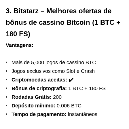
3. Bitstarz – Melhores ofertas de
bônus de cassino Bitcoin (1 BTC +
180 FS)
Vantagens:
Mais de 5,000 jogos de cassino BTC
Jogos exclusivos como Slot e Crash
Criptomoedas aceitas: ✔️
Bônus de criptografia:
1 BTC + 180 FS
Rodadas Grátis:
200
Depósito mínimo:
0.006 BTC
Tempo de pagamento:
instantâneos