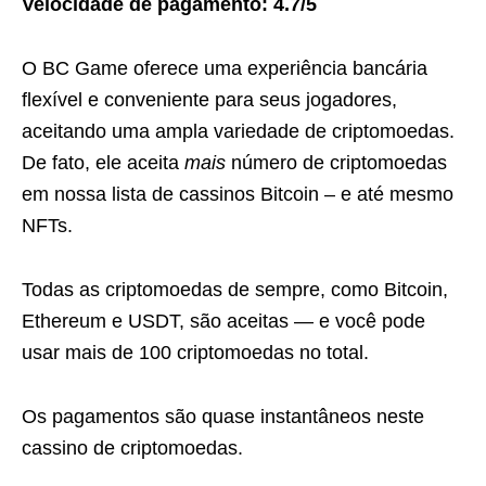
Velocidade de pagamento: 4.7/5
O BC Game oferece uma experiência bancária
flexível e conveniente para seus jogadores,
aceitando uma ampla variedade de criptomoedas.
De fato, ele aceita
mais
número de criptomoedas
em nossa lista de cassinos Bitcoin – e até mesmo
NFTs.
Todas as criptomoedas de sempre, como Bitcoin,
Ethereum e USDT, são aceitas — e você pode
usar mais de 100 criptomoedas no total.
Os pagamentos são quase instantâneos neste
cassino de criptomoedas.