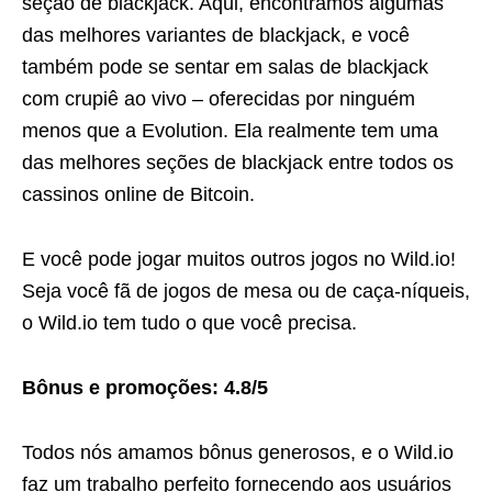
seção de blackjack. Aqui, encontramos algumas
das melhores variantes de blackjack, e você
também pode se sentar em salas de blackjack
com crupiê ao vivo – oferecidas por ninguém
menos que a Evolution. Ela realmente tem uma
das melhores seções de blackjack entre todos os
cassinos online de Bitcoin.
E você pode jogar muitos outros jogos no Wild.io!
Seja você fã de jogos de mesa ou de caça-níqueis,
o Wild.io tem tudo o que você precisa.
Bônus e promoções: 4.8/5
Todos nós amamos bônus generosos, e o Wild.io
faz um trabalho perfeito fornecendo aos usuários