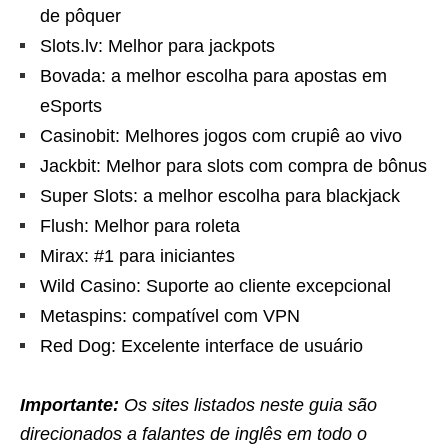
de pôquer
Slots.lv: Melhor para jackpots
Bovada: a melhor escolha para apostas em
eSports
Casinobit: Melhores jogos com crupiê ao vivo
Jackbit: Melhor para slots com compra de bônus
Super Slots: a melhor escolha para blackjack
Flush: Melhor para roleta
Mirax: #1 para iniciantes
Wild Casino: Suporte ao cliente excepcional
Metaspins: compatível com VPN
Red Dog: Excelente interface de usuário
Importante:
Os sites listados neste guia são
direcionados a falantes de inglês em todo o