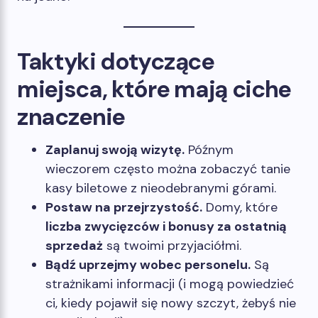
Taktyki dotyczące
miejsca, które mają ciche
znaczenie
Zaplanuj swoją wizytę.
Późnym
wieczorem często można zobaczyć tanie
kasy biletowe z nieodebranymi górami.
Postaw na przejrzystość.
Domy, które
liczba zwycięzców i bonusy za ostatnią
sprzedaż
są twoimi przyjaciółmi.
Bądź uprzejmy wobec personelu.
Są
strażnikami informacji (i mogą powiedzieć
ci, kiedy pojawił się nowy szczyt, żebyś nie