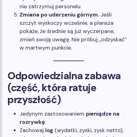
nie zatrzymuj personelu.
Zmiana po uderzeniu górnym.
Jeśli
szczyt wyskoczy wcześnie, a plansza
pokaże, że średnie są już wyczerpane,
zmień swoją uwagę. Nie próbuj „odzyskać”
w martwym punkcie.
Odpowiedzialna zabawa
(część, która ratuje
przyszłość)
Jedynym zastosowaniem
pieniądze na
rozrywkę
.
Zachowaj
log
(wydatki, zyski, zysk netto),