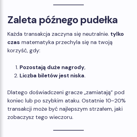
Zaleta późnego pudełka
Każda transakcja zaczyna się neutralnie.
tylko
czas
matematyka przechyla się na twoją
korzyść, gdy:
Pozostają duże nagrody
,
Liczba biletów jest niska
.
Dlatego doświadczeni gracze „zamiatają” pod
koniec lub po szybkim ataku. Ostatnie 10–20%
transakcji może być najlepszym strzałem, jaki
zobaczysz tego wieczoru.