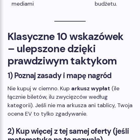
mediami
budżetu.
Klasyczne 10 wskazówek
– ulepszone dzięki
prawdziwym taktykom
1) Poznaj zasady i mapę nagród
Nie kupuj w ciemno. Kup
arkusz wypłat
(ile
łącznie biletów, ilu zwycięzców według
kategorii). Jeśli nie ma arkusza ani tablicy, Twoja
ocena EV to tylko zgadywanie.
2) Kup więcej z tej samej oferty (jeśli
matematyka na to pozwala)