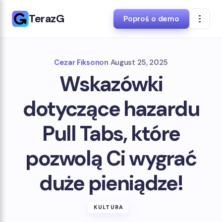
TerazG
Poproś o demo
Cezar Fikson
on
August 25, 2025
Wskazówki
dotyczące hazardu
Pull Tabs, które
pozwolą Ci wygrać
duże pieniądze!
KULTURA