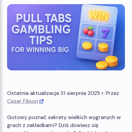
Ostatnia aktualizacja 31 sierpnia 2025 r. Przez
Cezar Fikson
Gotowy poznać sekrety wielkich wygranych w
grach z zakładkami? Dziś dowiesz się