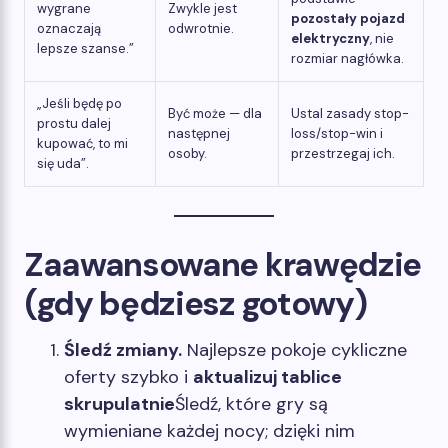
wygrane
Zwykle jest
pozostały pojazd
oznaczają
odwrotnie.
elektryczny
, nie
lepsze szanse.”
rozmiar nagłówka.
„Jeśli będę po
Być może — dla
Ustal zasady stop-
prostu dalej
następnej
loss/stop-win i
kupować, to mi
osoby.
przestrzegaj ich.
się uda”.
Zaawansowane krawędzie
(gdy będziesz gotowy)
Śledź zmiany.
Najlepsze pokoje cykliczne
oferty szybko i
aktualizuj tablice
skrupulatnie
Śledź, które gry są
wymieniane każdej nocy; dzięki nim