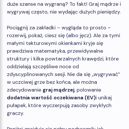
duże szanse na wygraną? To fakt! Graj mądrze i
wygrywaj często, nie wydając dużych pieniędzy.
Pociągnij za zakładki – wygląda to prosto –
rozerwij, pokaż, ciesz się (albo jęcz). Ale za tymi
małymi tekturowymi okienkami kryje się
prawdziwa matematyka, przewidywalne
struktury i kilka powtarzalnych krawędzi, które
oddzielają szczęśliwe noce od
zdyscyplinowanych sesji. Nie da się „wygrywać”
w uczciwej grze bez końca, ale można
zdecydowanie
graj mądrzej
, polowanie
dodatnia wartość oczekiwana (EV)
i unikaj
pułapek, które wyczerpują zasoby zwykłych
graczy.
Poniżej znajduje się pełny podręcznik: jak