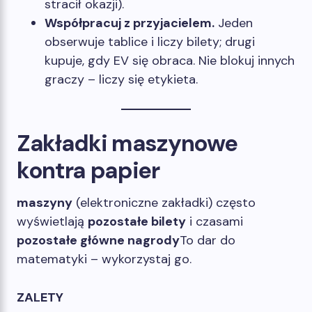
stracił okazji).
Współpracuj z przyjacielem.
Jeden
obserwuje tablice i liczy bilety; drugi
kupuje, gdy EV się obraca. Nie blokuj innych
graczy – liczy się etykieta.
Zakładki maszynowe
kontra papier
maszyny
(elektroniczne zakładki) często
wyświetlają
pozostałe bilety
i czasami
pozostałe główne nagrody
To dar do
matematyki – wykorzystaj go.
ZALETY