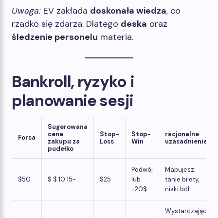
Uwaga:
EV zakłada
doskonała wiedza
, co
rzadko się zdarza. Dlatego
deska
oraz
śledzenie personelu
materia.
Bankroll, ryzyko i
planowanie sesji
Sugerowana
cena
Stop-
Stop-
racjonalne
Forsa
zakupu za
Loss
Win
uzasadnienie
pudełko
Podwój
Mapujesz:
$50
$ $ 10 15-
$25
lub
tanie bilety,
+20$
niski ból.
Wystarczająco