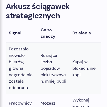
Arkusz ściągawek
strategicznych
Co to
Signal
Działania
znaczy
Pozostało
niewiele
Rosnąca
biletów,
liczba
Kupuj w
główna
pojazdów
blokach, nie
nagroda nie
elektrycznyc
kapi.
została
h, mniej bubli
odebrana
Wykonaj
Pracownicy
Możesz
kontrolę