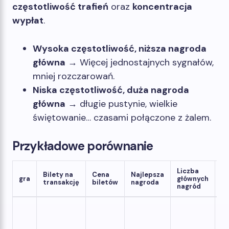
częstotliwość trafień
oraz
koncentracja
wypłat
.
Wysoka częstotliwość, niższa nagroda
główna
→ Więcej jednostajnych sygnałów,
mniej rozczarowań.
Niska częstotliwość, duża nagroda
główna
→ długie pustynie, wielkie
świętowanie… czasami połączone z żalem.
Przykładowe porównanie
Liczba
O
Bilety na
Cena
Najlepsza
gra
głównych
ws
transakcję
biletów
nagroda
nagród
tr