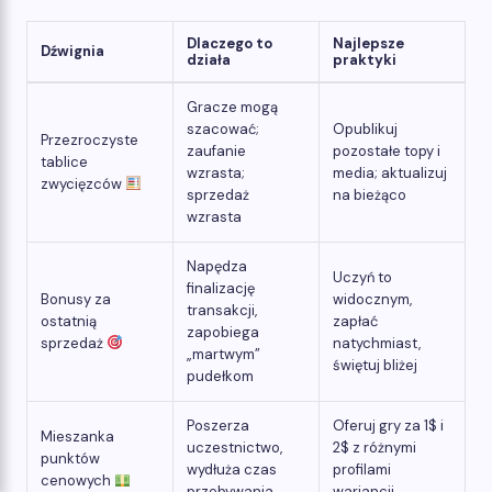
Dlaczego to
Najlepsze
Dźwignia
działa
praktyki
Gracze mogą
szacować;
Opublikuj
Przezroczyste
zaufanie
pozostałe topy i
tablice
wzrasta;
media; aktualizuj
zwycięzców
sprzedaż
na bieżąco
wzrasta
Napędza
Uczyń to
finalizację
Bonusy za
widocznym,
transakcji,
ostatnią
zapłać
zapobiega
sprzedaż
natychmiast,
„martwym”
świętuj bliżej
pudełkom
Poszerza
Oferuj gry za 1$ i
Mieszanka
uczestnictwo,
2$ z różnymi
punktów
wydłuża czas
profilami
cenowych
przebywania
wariancji