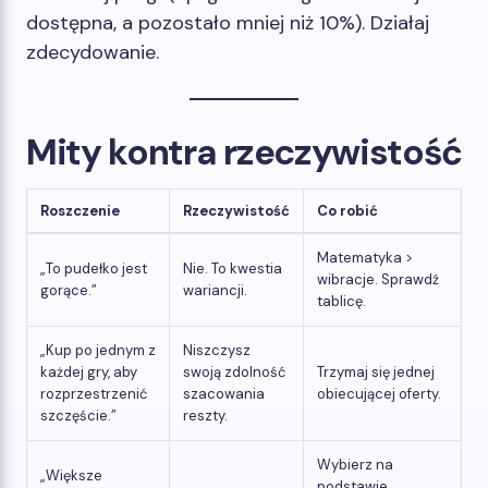
dostępna, a pozostało mniej niż 10%). Działaj
zdecydowanie.
Mity kontra rzeczywistość
Roszczenie
Rzeczywistość
Co robić
Matematyka >
„To pudełko jest
Nie. To kwestia
wibracje. Sprawdź
gorące.”
wariancji.
tablicę.
„Kup po jednym z
Niszczysz
każdej gry, aby
swoją zdolność
Trzymaj się jednej
rozprzestrzenić
szacowania
obiecującej oferty.
szczęście.”
reszty.
Wybierz na
„Większe
podstawie