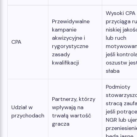
Wysoki CPA
Przewidywalne
przyciąga r
kampanie
niskiej jakoś
akwizycyjne i
lub ruch
CPA
rygorystyczne
motywowan
zasady
jeśli kontrol
kwalifikacji
oszustw jes
słaba
Podmioty
stowarzysz
Partnerzy, którzy
stracą zaufa
Udział w
wpływają na
jeśli potrąc
przychodach
trwałą wartość
NGR lub uj
gracza
przeniesieni
będą jasne