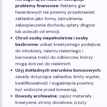
problemy finansowe:
Reklamy gier
hazardowych nie powinny przedstawiać
zakładów jako formy zatrudnienia,
zabezpieczenia dochodu, spłaty długów
lub ucieczki od emocji.
Chroń osoby niepełnoletnie i osoby
bezbronne:
unikać kreatywnego podejścia
do młodzieży, talentu nieletniego i
kierowania treści do odbiorców, którzy
mogą dotrzeć do nieletnich.
Użyj dokładnych warunków bonusowych:
zasady dotyczące zakładów, limity wypłat,
kwalifikowalność i wygaśnięcia powinny
być widoczne przed konwersją.
Dowody archiwalne:
zapisz materiały
kreatywne, strony docelowe, zrzuty