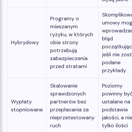
Skomplikow
Programy o
umowy mo
mieszanym
wprowadza
ryzyku, w których
błąd
Hybrydowy
obie strony
początkując
potrzebują
jeśli nie zos
zabezpieczenia
podane
przed stratami
przykłady
Skalowanie
Poziomy
sprawdzonych
powinny by
Wypłaty
partnerów bez
ustalane na
stopniowane
przepłacania za
podstawie
nieprzetestowany
jakości, a ni
ruch
tylko ilości