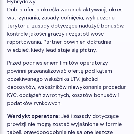
Hybrydowy
Dobra oferta określa warunek aktywacji, okres
wstrzymania, zasady cofnięcia, wykluczone
terytoria, zasady dotyczące nadużyć bonusów,
kontrole jakości graczy i częstotliwość
raportowania. Partner powinien dokładnie
wiedzieć, kiedy lead staje się płatny.
Przed podniesieniem limitów operatorzy
powinni przeanalizować ofertę pod kątem
oczekiwanego wskaźnika LTV, jakości
depozytów, wskaźników niewykonania procedur
KYC, obciążeń zwrotnych, kosztów bonusów i
podatków rynkowych.
Werdykt operatora:
Jeśli zasady dotyczące
prowizji nie mogą zostać wyjaśnione w formie
tabeli, prawdopodobnie nie są one jeszcze