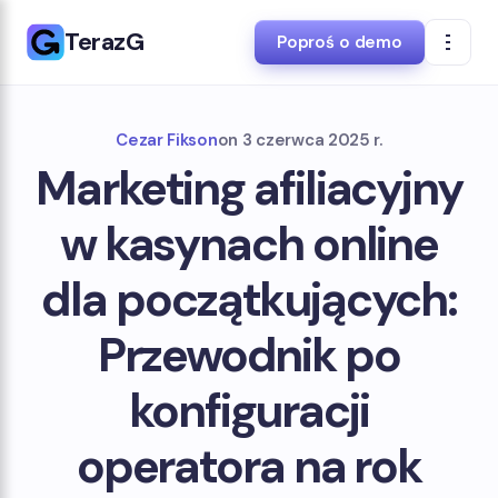
TerazG
Poproś o demo
Cezar Fikson
on
3 czerwca 2025 r.
Marketing afiliacyjny
w kasynach online
dla początkujących:
Przewodnik po
konfiguracji
operatora na rok