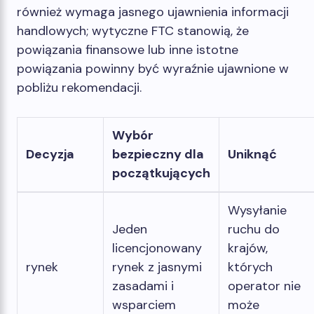
również wymaga jasnego ujawnienia informacji
handlowych; wytyczne FTC stanowią, że
powiązania finansowe lub inne istotne
powiązania powinny być wyraźnie ujawnione w
pobliżu rekomendacji.
Wybór
Decyzja
bezpieczny dla
Uniknąć
początkujących
Wysyłanie
Jeden
ruchu do
licencjonowany
krajów,
rynek
rynek z jasnymi
których
zasadami i
operator nie
wsparciem
może