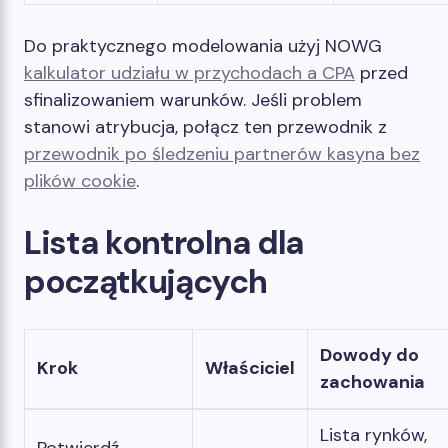
Do praktycznego modelowania użyj NOWG
kalkulator udziału w przychodach a CPA
przed
sfinalizowaniem warunków. Jeśli problem
stanowi atrybucja, połącz ten przewodnik z
przewodnik po śledzeniu partnerów kasyna bez
plików cookie
.
Lista kontrolna dla
początkujących
Dowody do
Krok
Właściciel
zachowania
Lista rynków,