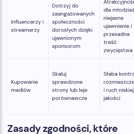
Atrakcyjnoś
Dotrzyj do
dla młodzież
zaangażowanych
niejasne
Influencerzy i
społeczności
ujawnienie i
streamerzy
dorosłych dzięki
przesadna
ujawnionym
treść
sponsorom
zwycięstwa
Skaluj
Słaba kontr
Kupowanie
sprawdzone
rozmieszcze
mediów
strony lub leje
i ruch niskiej
porównawcze
jakości
Zasady zgodności, które