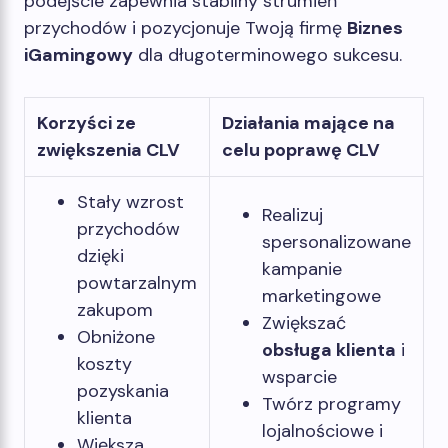
podejście zapewnia stabilny strumień
przychodów i pozycjonuje Twoją firmę
Biznes
iGamingowy
dla długoterminowego sukcesu.
Korzyści ze
Działania mające na
zwiększenia CLV
celu poprawę CLV
Stały wzrost
Realizuj
przychodów
spersonalizowane
dzięki
kampanie
powtarzalnym
marketingowe
zakupom
Zwiększać
Obniżone
obsługa klienta
i
koszty
wsparcie
pozyskania
Twórz programy
klienta
lojalnościowe i
Większa