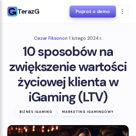
TerazG
Poproś o demo
Cezar Fikson
on
1 lutego 2024 r.
10 sposobów na
zwiększenie wartości
życiowej klienta w
iGaming (LTV)
BIZNES IGAMING
MARKETING IGAMINGOWY