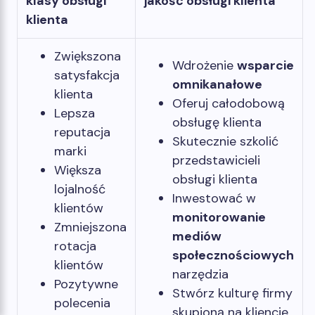
klasy obsługi
jakość obsługi klienta
klienta
Zwiększona
Wdrożenie
wsparcie
satysfakcja
omnikanałowe
klienta
Oferuj całodobową
Lepsza
obsługę klienta
reputacja
Skutecznie szkolić
marki
przedstawicieli
Większa
obsługi klienta
lojalność
Inwestować w
klientów
monitorowanie
Zmniejszona
mediów
rotacja
społecznościowych
klientów
narzędzia
Pozytywne
Stwórz kulturę firmy
polecenia
skupioną na kliencie