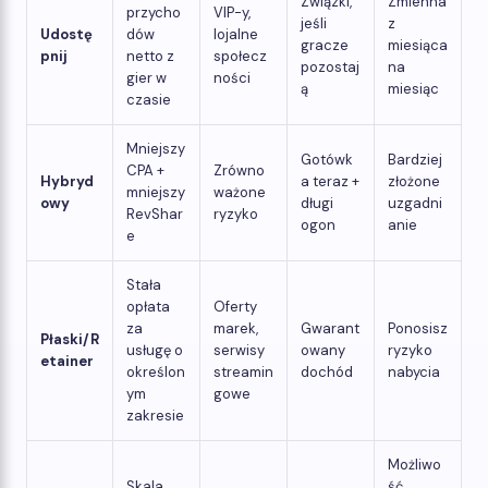
Związki,
Zmienna
przycho
VIP-y,
jeśli
z
Udostę
dów
lojalne
gracze
miesiąca
pnij
netto z
społecz
pozostaj
na
gier w
ności
ą
miesiąc
czasie
Mniejszy
Gotówk
Bardziej
CPA +
Zrówno
Hybryd
a teraz +
złożone
mniejszy
ważone
owy
długi
uzgadni
RevShar
ryzyko
ogon
anie
e
Stała
opłata
Oferty
za
marek,
Gwarant
Ponosisz
Płaski/R
usługę o
serwisy
owany
ryzyko
etainer
określon
streamin
dochód
nabycia
ym
gowe
zakresie
Możliwo
Skala
ść