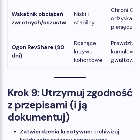
Chroni Cię
Wskaźnik obciążeń
Niski i
odzyskani
zwrotnych/oszustw
stabilny
pieniędzy
Rosnące
Prawdziwe
Ogon RevShare (90
krzywe
kumulowani
dni)
kohortowe
gwałtowne
Krok 9: Utrzymuj zgodność
z przepisami (i ją
dokumentuj)
Zatwierdzenia kreatywne:
archiwizuj
każdy zatwierdzony baner/stronę