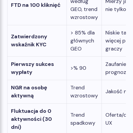
według
Mierzy jako
FTD na 100 kliknięć
GEO, trend
nie tylko r
wzrostowy
> 85% dla
Niskie tarci
Zatwierdzony
głównych
więcej pra
wskaźnik KYC
GEO
graczy
Pierwszy sukces
Zaufanie –
>% 90
wypłaty
prognozuje
NGR na osobę
Trend
Jakość mon
aktywną
wzrostowy
Fluktuacja do 0
Trend
Oferta/do
aktywności (30
spadkowy
UX
dni)