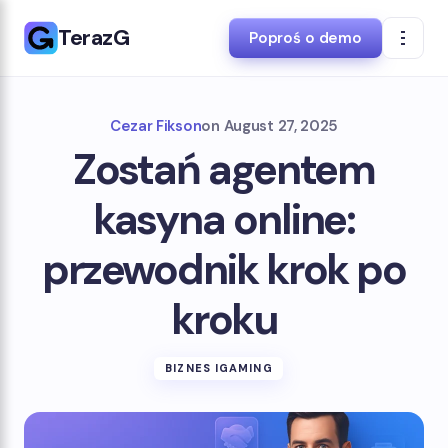
TerazG
Poproś o demo
Cezar Fikson
on
August 27, 2025
Zostań agentem
kasyna online:
przewodnik krok po
kroku
BIZNES IGAMING