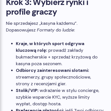
Krok 3: Wybierz rynki i
profile graczy
Nie sprzedajesz „kasyna każdemu”.
Dopasowujesz
Formaty
do
ludzie
:
Kraje, w których sport odgrywa
kluczową rolę:
prowadź zakłady
bukmacherskie + sprzedaż krzyżową do
kasyna poza sezonem.
Odbiorcy zainteresowani slotami:
streamerzy, grupy społecznościowe,
strony z recenzjami gier.
Stolik/VIP:
wdrażanie w stylu concierge,
szybkie wsparcie KYC, wyższe limity
wypłat, dostęp hosta.
Preferencje płatności:
jeśli Twoi odbiorcy