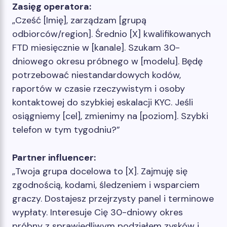
Zasięg operatora:
„Cześć [Imię], zarządzam [grupą
odbiorców/region]. Średnio [X] kwalifikowanych
FTD miesięcznie w [kanale]. Szukam 30-
dniowego okresu próbnego w [modelu]. Będę
potrzebować niestandardowych kodów,
raportów w czasie rzeczywistym i osoby
kontaktowej do szybkiej eskalacji KYC. Jeśli
osiągniemy [cel], zmienimy na [poziom]. Szybki
telefon w tym tygodniu?”
Partner influencer:
„Twoja grupa docelowa to [X]. Zajmuję się
zgodnością, kodami, śledzeniem i wsparciem
graczy. Dostajesz przejrzysty panel i terminowe
wypłaty. Interesuje Cię 30-dniowy okres
próbny z sprawiedliwym podziałem zysków i