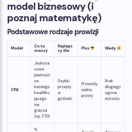
model biznesowy (i
poznaj matematykę)
Podstawowe rodzaje prowizji
Co to
Najleps
Model
Plus
Wady
znaczy
zy dla
Jednora
zowa
płatność
za
Szybki
Brak
Przewidy
każdego
przepły
długiego
CPA
walny,
kwalifiku
w
ogona
prosty
jącego
gotówki
wzrostu
się
gracza
(np. FTD)
%