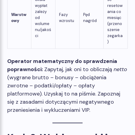
wypłat
resetow
zależy
ania co
Warstw
Fazy ​​
Pęd
od
miesiąc
owy
wzrostu
nagród
wolume
(przeno
nu/jakoś
szenie
ci
zegarka
)
Operator matematyczny do sprawdzenia
poprawności:
Zapytaj, jak oni to obliczają
netto
(wygrane brutto – bonusy – obciążenia
zwrotne – podatki/opłaty – opłaty
platformowe). Uzyskaj to na piśmie. Zapoznaj
się z zasadami dotyczącymi negatywnego
przeniesienia i wykluczeniami VIP.