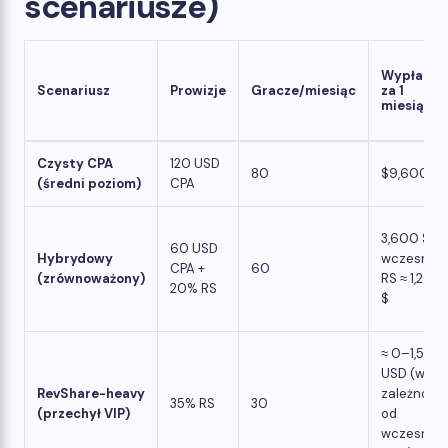
scenariusze)
Wypłata
Scenariusz
Prowizje
Gracze/miesiąc
za 1
miesiąc
Czysty CPA
120 USD
80
$9,600
(średni poziom)
CPA
3,600 $ +
60 USD
Hybrydowy
wczesny
CPA +
60
(zrównoważony)
RS ≈ 1,200
20% RS
$
≈ 0–1,500
USD (w
RevShare-heavy
zależności
35% RS
30
(przechył VIP)
od
wczesneg