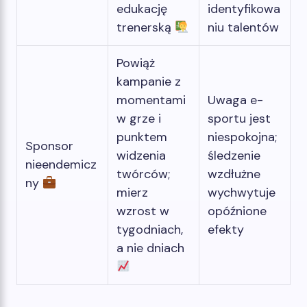
edukację
identyfikowa
trenerską
niu talentów
Powiąż
kampanie z
momentami
Uwaga e-
w grze i
sportu jest
punktem
niespokojna;
Sponsor
widzenia
śledzenie
nieendemicz
twórców;
wzdłużne
ny
mierz
wychwytuje
wzrost w
opóźnione
tygodniach,
efekty
a nie dniach