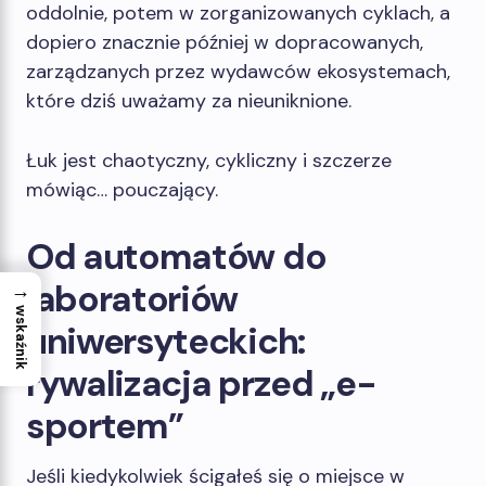
oddolnie, potem w zorganizowanych cyklach, a
dopiero znacznie później w dopracowanych,
zarządzanych przez wydawców ekosystemach,
które dziś uważamy za nieuniknione.
Łuk jest chaotyczny, cykliczny i szczerze
mówiąc… pouczający.
Od automatów do
laboratoriów
→
wskaźnik
uniwersyteckich:
rywalizacja przed „e-
sportem”
Jeśli kiedykolwiek ścigałeś się o miejsce w