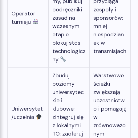
my, publikuj
przyciąga
podręczniki
zespoły i
Operator
zasad na
sponsorów;
turnieju
wczesnym
mniej
etapie,
niespodzian
blokuj stos
ek w
technologicz
transmisjach
ny
Zbuduj
Warstwowe
poziomy
ścieżki
uniwersytec
zwiększają
kie i
uczestnictw
Uniwersytet
klubowe;
o i pomagają
/uczelnia
zintegruj się
w
z lokalnymi
zrównoważo
TO; zaoferuj
nym