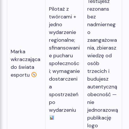
Testujesz
Pilotaż z
rezonans
twórcami +
bez
jedno
nadmierneg
wydarzenie
o
regionalne;
zaangażowa
sfinansowani
nia, zbierasz
Marka
e pucharu
wiedzę od
wkraczająca
społecznośc
osób
do świata
i; wymaganie
trzecich i
esportu
dostarczeni
budujesz
a
autentyczną
spostrzeżeń
obecność —
po
nie
wydarzeniu
jednorazową
publikację
logo