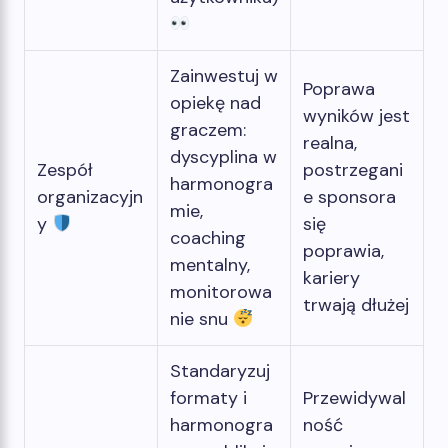
Zainwestuj w
Poprawa
opiekę nad
wyników jest
graczem:
realna,
dyscyplina w
Zespół
postrzegani
harmonogra
organizacyjn
e sponsora
mie,
y
się
coaching
poprawia,
mentalny,
kariery
monitorowa
trwają dłużej
nie snu
Standaryzuj
formaty i
Przewidywal
harmonogra
ność