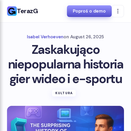
TerazG
Poproś o demo
Isabel Verhoeven
on
August 26, 2025
Zaskakująco
niepopularna historia
gier wideo i e-sportu
KULTURA