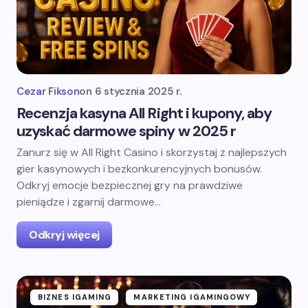
Cezar Fikson
on
6 stycznia 2025 r.
Recenzja kasyna All Right i kupony, aby
uzyskać darmowe spiny w 2025 r
Zanurz się w All Right Casino i skorzystaj z najlepszych
gier kasynowych i bezkonkurencyjnych bonusów.
Odkryj emocje bezpiecznej gry na prawdziwe
pieniądze i zgarnij darmowe…
Odkryj więcej
BIZNES IGAMING
MARKETING IGAMINGOWY