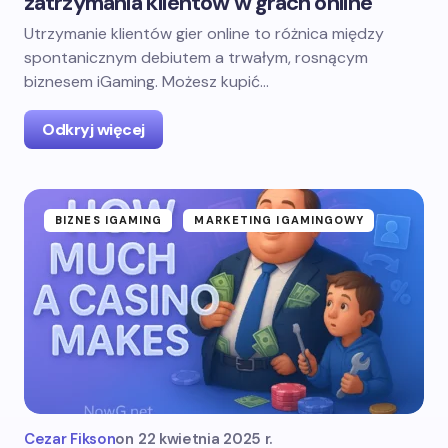
zatrzymania klientów w grach online
Utrzymanie klientów gier online to różnica między
spontanicznym debiutem a trwałym, rosnącym
biznesem iGaming. Możesz kupić…
Odkryj więcej
BIZNES IGAMING
MARKETING IGAMINGOWY
Cezar Fikson
on
22 kwietnia 2025 r.