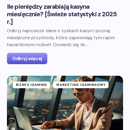
Ile pieniędzy zarabiają kasyna
miesięcznie? [Świeże statystyki z 2025
r.]
Odkryj najnowsze dane o zyskach kasyn i poznaj
miesięczne przychody, które zapewniają tym rajom
hazardowym rozkwit. Dowiedz się, ile…
Odkryj więcej
BIZNES IGAMING
MARKETING IGAMINGOWY