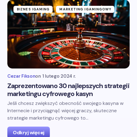
BIZNES IGAMING
MARKETING IGAMINGOWY
Cezar Fikson
on
1 lutego 2024 r.
Zaprezentowano 30 najlepszych strategii
marketingu cyfrowego kasyn
Jeśli chcesz zwiększyć obecność swojego kasyna w
Internecie i przyciągnąć więcej graczy, skuteczne
strategie marketingu cyfrowego to…
Odkryj więcej