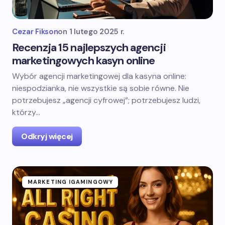
Cezar Fikson
on
1 lutego 2025 r.
Recenzja 15 najlepszych agencji
marketingowych kasyn online
Wybór agencji marketingowej dla kasyna online:
niespodzianka, nie wszystkie są sobie równe. Nie
potrzebujesz „agencji cyfrowej”; potrzebujesz ludzi,
którzy…
Odkryj więcej
MARKETING IGAMINGOWY