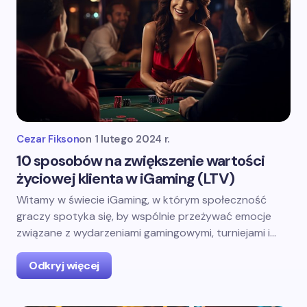
Cezar Fikson
on
1 lutego 2024 r.
10 sposobów na zwiększenie wartości
życiowej klienta w iGaming (LTV)
Witamy w świecie iGaming, w którym społeczność
graczy spotyka się, by wspólnie przeżywać emocje
związane z wydarzeniami gamingowymi, turniejami i…
Odkryj więcej