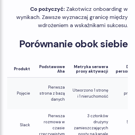
Co pożyczyć:
Zakotwicz onboarding w
wynikach. Zawsze wyznaczaj granicę między
wdrożeniem a wskaźnikami sukcesu.
Porównanie obok siebie
Podstawowe
Metryka serwera
Dźwi
Produkt
Aha
proxy aktywacji
personali
Pierwsza
W
Utworzono 1 stronę
Pojęcie
strona z bazą
przyp
i 1 nieruchomość
danych
u
Pierwsza
3 członków
rozmowa w
drużyny
Sza
Slack
czasie
zamieszczających
kan
rzeczywistym
posty na kanale