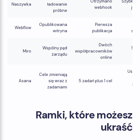
Otrzymano
Szybkie s
Naszywka
ładowanie
webhook
jęz
próbne
Opublikowana
Pierwsza
W
Webflow
witryna
publikacja
sza
Dwóch
Wspólny pęd
Sza
Miro
współpracowników
zarządu
t
online
Ustaw
Cele zmieniają
wst
Asana
się wraz z
5 zadań plus 1 cel
zesp
zadaniami
pro
Ramki, które możesz
ukraść