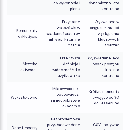
do wykonania i
dynamiczna lista
planu
kontrolna
Przydatne
Wyzwalane w
wskazówki w
ciągu 5 minut od
Komunikaty
wiadomościach e-
wystąpienia
cyklu życia
mail, w aplikacji i na
kluczowych
czacie
zdarzeń
Przejrzysta
Wyświetlane jako
Metryka
definicja i
pasek postępu
aktywacji
widoczność dla
lub lista
użytkownika
kontrolna
Mikrowycieczki,
Krótkie momenty
podpowiedzi,
Wykształcenie
trwające od 30
samoobsługowa
do 60 sekund
akademia
Bezproblemowe
przykładowe dane
CSV i natywne
Dane i importy