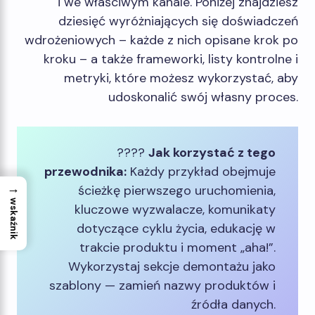
i we właściwym kanale. Poniżej znajdziesz
dziesięć wyróżniających się doświadczeń
wdrożeniowych – każde z nich opisane krok po
kroku – a także frameworki, listy kontrolne i
metryki, które możesz wykorzystać, aby
udoskonalić swój własny proces.
????
Jak korzystać z tego
przewodnika:
Każdy przykład obejmuje
→
ścieżkę pierwszego uruchomienia,
wskaźnik
kluczowe wyzwalacze, komunikaty
dotyczące cyklu życia, edukację w
trakcie produktu i moment „aha!”.
Wykorzystaj sekcje demontażu jako
szablony — zamień nazwy produktów i
źródła danych.