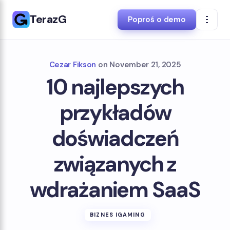
TerazG
Poproś o demo
Cezar Fikson
on
November 21, 2025
10 najlepszych
przykładów
doświadczeń
związanych z
wdrażaniem SaaS
BIZNES IGAMING