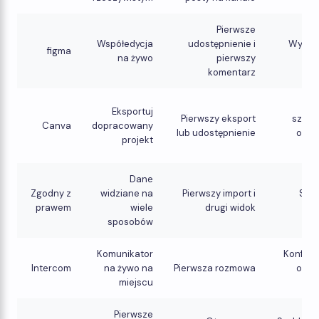
Pierwsze
Współedycja
udostępnienie i
Wybór
figma
na żywo
pierwszy
komentarz
S
Eksportuj
Pierwszy eksport
szabl
Canva
dopracowany
lub udostępnienie
opar
projekt
in
Dane
Zgodny z
widziane na
Pierwszy import i
Sza
prawem
wiele
drugi widok
ba
sposobów
Komunikator
Konfigu
Intercom
na żywo na
Pierwsza rozmowa
opar
miejscu
c
Pierwsze