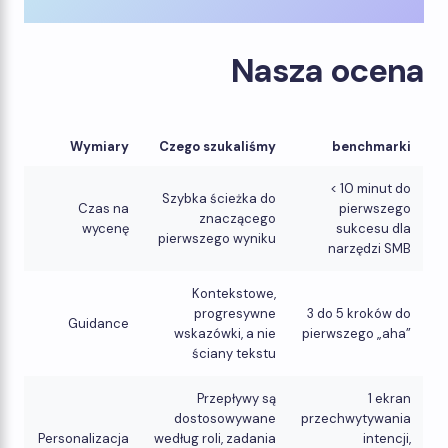
Nasza ocena
Wymiary
Czego szukaliśmy
benchmarki
< 10 minut do
Szybka ścieżka do
Czas na
pierwszego
znaczącego
wycenę
sukcesu dla
pierwszego wyniku
narzędzi SMB
Kontekstowe,
progresywne
3 do 5 kroków do
Guidance
wskazówki, a nie
pierwszego „aha”
ściany tekstu
Przepływy są
1 ekran
dostosowywane
przechwytywania
Personalizacja
według roli, zadania
intencji,