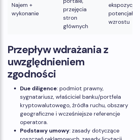
portale,
Najem +
ekspozycja i
przejęcia
wykonanie
potencjał
stron
wzrostu
głównych
Przepływ wdrażania z
uwzględnieniem
zgodności
Due diligence
: podmiot prawny,
sygnatariusz, właściciel banku/portfela
kryptowalutowego, źródła ruchu, obszary
geograficzne i wcześniejsze referencje
operatora.
Podstawy umowy
: zasady dotyczące
roszczeń reklamowych, zasady licytacji