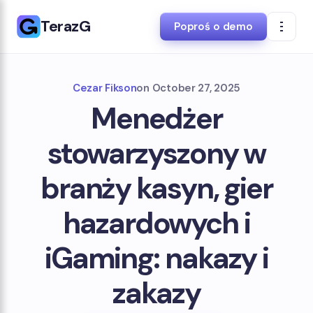
TerazG
Poproś o demo
Cezar Fikson
on
October 27, 2025
Menedżer
stowarzyszony w
branży kasyn, gier
hazardowych i
iGaming: nakazy i
zakazy