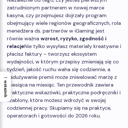
Niezależnie od tego, czy jesteś pierwszym
zatrudnionym partnerem w nowej marce
kasyna, czy przejmujesz dojrzały program
obejmujący wiele regionów geograficznych, rola
menedżera ds. partnerów w iGaming jest
równie ważna
wzrost, ryzyko, zgodność i
relacje
Nie tylko wysyłasz materiały kreatywne i
płacisz faktury – tworzysz ekosystem
wydajności, w którym przepisy zmieniają się co
tydzień, jakość ruchu waha się codziennie, a
→
nadużywanie premii może zniwelować marżę z
wskaźnik
miesiąca na miesiąc. Ten przewodnik zawiera
praktyczne wskazówki, praktyczne podręczniki i
szablony, które możesz wdrożyć w swojej
codziennej pracy. Skupiamy się na praktyce,
operatorach i gotowości do 2026 roku.