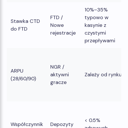
10%–35%
FTD /
typowo w
Stawka CTD
Nowe
kasynie z
do FTD
rejestracje
czystymi
przepływami
NGR /
ARPU
aktywni
Zależy od rynku
(28/60/90)
gracze
< 0.5%
Współczynnik
Depozyty