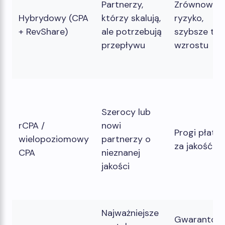
Partnerzy,
Zrównoważ
Hybrydowy (CPA
którzy skalują,
ryzyko,
+ RevShare)
ale potrzebują
szybsze te
przepływu
wzrostu
Szerocy lub
rCPA /
nowi
Progi płatno
wielopoziomowy
partnerzy o
za jakość
CPA
nieznanej
jakości
Najważniejsze
Gwarantow