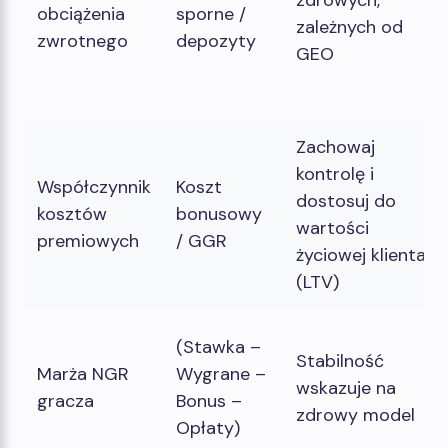
zdrowych,
obciążenia
sporne /
zależnych od
zwrotnego
depozyty
GEO
Zachowaj
kontrolę i
Współczynnik
Koszt
dostosuj do
kosztów
bonusowy
wartości
premiowych
/ GGR
życiowej klienta
(LTV)
(Stawka –
Stabilność
Marża NGR
Wygrane –
wskazuje na
gracza
Bonus –
zdrowy model
Opłaty)