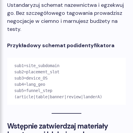
Ustandaryzuj schemat nazewnictwa i egzekwuj
go. Bez szczegółowego tagowania prowadzisz
negocjacje w ciemno i marnujesz budżety na
testy.
Przykładowy schemat podidentyfikatora
sub1=site_subdomain

sub2=placement_slot

sub3=device_OS

sub4=lang_geo

sub5=funnel_step 
Wstępnie zatwierdzaj materiały