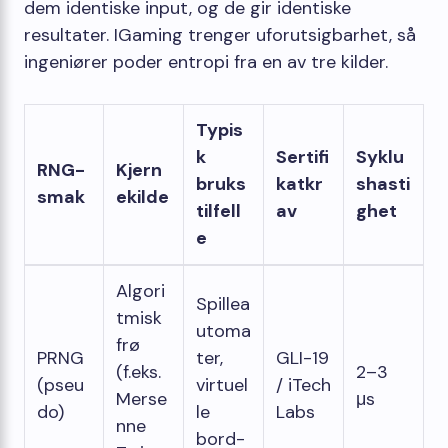
dem identiske input, og de gir identiske
resultater. IGaming trenger uforutsigbarhet, så
ingeniører poder entropi fra en av tre kilder.
Typis
k
Sertifi
Syklu
RNG-
Kjern
bruks
katkr
shasti
smak
ekilde
tilfell
av
ghet
e
Algori
Spillea
tmisk
utoma
frø
PRNG
ter,
GLI-19
(f.eks.
2–3
(pseu
virtuel
/ iTech
Merse
μs
do)
le
Labs
nne
bord-