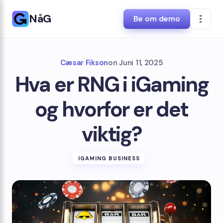
NåG
Be om demo
Cæsar Fikson
on
Juni 11, 2025
Hva er RNG i iGaming
og hvorfor er det
viktig?
IGAMING BUSINESS