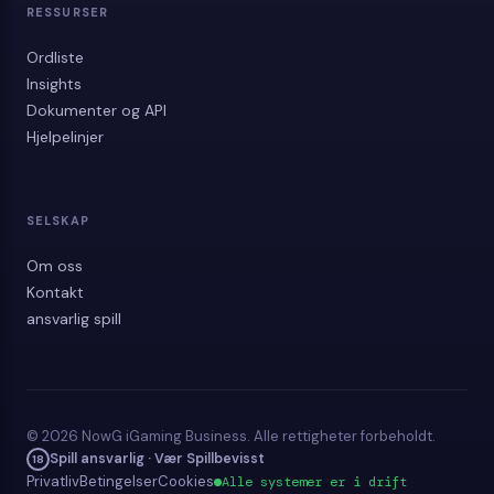
RESSURSER
Ordliste
Insights
Dokumenter og API
Hjelpelinjer
SELSKAP
Om oss
Kontakt
ansvarlig spill
© 2026 NowG iGaming Business. Alle rettigheter forbeholdt.
Spill ansvarlig · Vær Spillbevisst
18
Privatliv
Betingelser
Cookies
Alle systemer er i drift