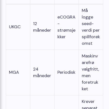
Må
eCOGRA
logge
12
-
seed-
UKGC
måneder
strømsje
verdi per
kker
spillforek
omst
Maskinv
arefrø
24
valgfritt,
MGA
Periodisk
måneder
men
foretruk
ket
Krever
separat