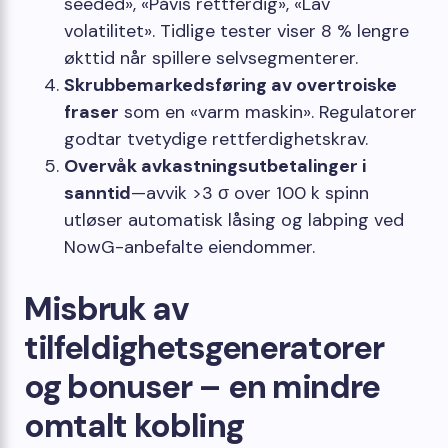
seeded», «Påvis rettferdig», «Lav
volatilitet». Tidlige tester viser 8 % lengre
økttid når spillere selvsegmenterer.
Skrubbemarkedsføring av overtroiske
fraser
som en «varm maskin». Regulatorer
godtar tvetydige rettferdighetskrav.
Overvåk avkastningsutbetalinger i
sanntid
—avvik >3 σ over 100 k spinn
utløser automatisk låsing og labping ved
NowG-anbefalte eiendommer.
Misbruk av
tilfeldighetsgeneratorer
og bonuser – en mindre
omtalt kobling