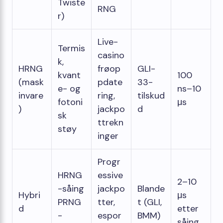
Twiste
RNG
r)
Live-
Termis
casino
k,
HRNG
frøop
GLI-
kvant
100
(mask
pdate
33-
e- og
ns–10
invare
ring,
tilskud
fotoni
μs
)
jackpo
d
sk
ttrekn
støy
inger
Progr
HRNG
essive
2–10
-såing
jackpo
Blande
Hybri
μs
PRNG
tter,
t (GLI,
d
etter
-
espor
BMM)
såing