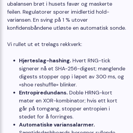
ubalansen brøt i husets favør og maskerte
feilen. Regulatorer sporer imidlertid hold-
variansen. En sving på 1 % utover
konfidensbåndene utløste en automatisk sonde.
Vi rullet ut et trelags rekkverk:
Hjerteslag-hashing.
Hvert RNG-tick
signerer nå et SHA-256-digest; manglende
digests stopper opp i løpet av 300 ms, og
«shoe reshuffle» blinker.
Entropiredundans.
Doble HRNG-kort
mater en XOR-kombinator; hvis ett kort
går på tomgang, stopper entropien i
stedet for å forringes.
Automatiske variansalarmer.
Sanntidsdashboards beregner rullende