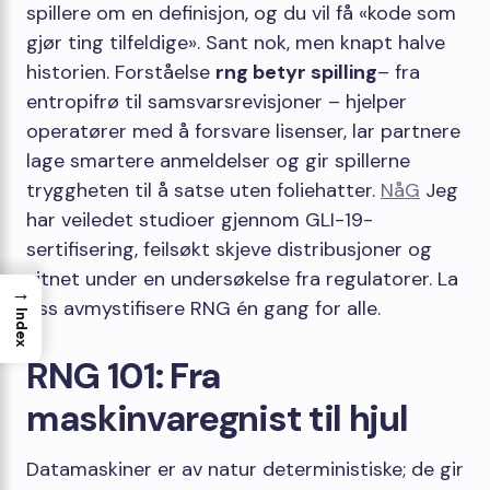
spillere om en definisjon, og du vil få «kode som
gjør ting tilfeldige». Sant nok, men knapt halve
historien. Forståelse
rng betyr spilling
– fra
entropifrø til samsvarsrevisjoner – hjelper
operatører med å forsvare lisenser, lar partnere
lage smartere anmeldelser og gir spillerne
tryggheten til å satse uten foliehatter.
NåG
Jeg
har veiledet studioer gjennom GLI-19-
sertifisering, feilsøkt skjeve distribusjoner og
vitnet under en undersøkelse fra regulatorer. La
→
oss avmystifisere RNG én gang for alle.
Index
RNG 101: Fra
maskinvaregnist til hjul
Datamaskiner er av natur deterministiske; de ​​gir