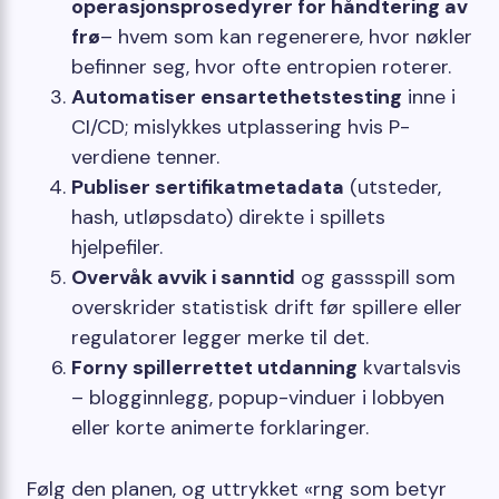
operasjonsprosedyrer for håndtering av
frø
– hvem som kan regenerere, hvor nøkler
befinner seg, hvor ofte entropien roterer.
Automatiser ensartethetstesting
inne i
CI/CD; mislykkes utplassering hvis P-
verdiene tenner.
Publiser sertifikatmetadata
(utsteder,
hash, utløpsdato) direkte i spillets
hjelpefiler.
Overvåk avvik i sanntid
og gassspill som
overskrider statistisk drift før spillere eller
regulatorer legger merke til det.
Forny spillerrettet utdanning
kvartalsvis
– blogginnlegg, popup-vinduer i lobbyen
eller korte animerte forklaringer.
Følg den planen, og uttrykket «rng som betyr