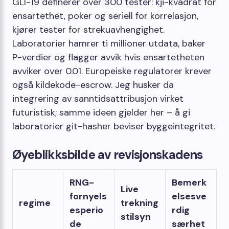
GLI-19 definerer over 300 tester: kji-kvadrat for
ensartethet, poker og seriell for korrelasjon,
kjører tester for strekuavhengighet.
Laboratorier hamrer ti millioner utdata, baker
P-verdier og flagger avvik hvis ensartetheten
avviker over 0.01. Europeiske regulatorer krever
også kildekode-escrow. Jeg husker da
integrering av sanntidsattribusjon virket
futuristisk; samme ideen gjelder her – å gi
laboratorier git-hasher beviser byggeintegritet.
Øyeblikksbilde av revisjonskadens
RNG-
Bemerk
Live
fornyels
elsesve
regime
trekning
esperio
rdig
stilsyn
de
særhet