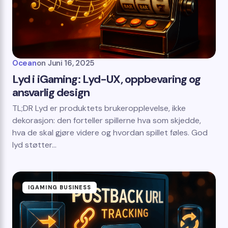
Ocean
on
Juni 16, 2025
Lyd i iGaming: Lyd-UX, oppbevaring og
ansvarlig design
TL;DR Lyd er produktets brukeropplevelse, ikke
dekorasjon: den forteller spillerne hva som skjedde,
hva de skal gjøre videre og hvordan spillet føles. God
lyd støtter…
IGAMING BUSINESS