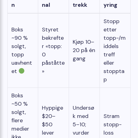
n
nal
trekk
yring
Stopp
Boks
Styret
etter
~90 %
bekrefte
topp-/m
Kjøp 10–
solgt,
r «topp:
iddels
20 på én
topp
0
treff
gang
uavhent
påståtte
eller
et
»
stoppta
p
Boks
~50 %
Hyppige
Undersø
solgt,
$20–
k med
Stram
flere
$50
5–10;
stopp-
medier
lever
vurder
loss
ikke