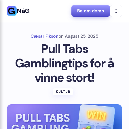
NåG
Be om demo
Cæsar Fikson
on
August 25, 2025
Pull Tabs
Gamblingtips for å
vinne stort!
KULTUR