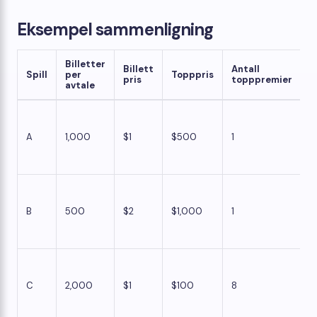
Eksempel sammenligning
Billetter
Billett
Antall
T
Spill
per
Topppris
pris
topppremier
t
avtale
A
1,000
$1
$500
1
1 
B
500
$2
$1,000
1
1 
C
2,000
$1
$100
8
1 