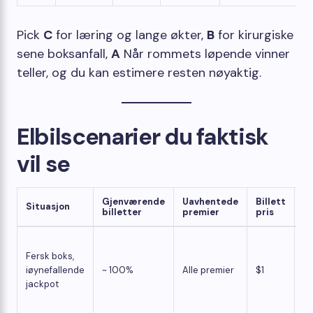
Pick
C
for læring og lange økter,
B
for kirurgiske
sene boksanfall,
A
Når rommets løpende vinner
teller, og du kan estimere resten nøyaktig.
Elbilscenarier du faktisk
vil se
Gjenværende
Uavhentede
Billett
Situasjon
E
billetter
premier
pris
EV
Fersk boks,
ut
iøynefallende
~ 100%
Alle premier
$1
to
jackpot
bi
Va