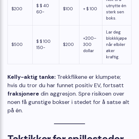
$ $ 40
utnytte én
$200
$100
+ $ 100
60-
sterk sen
boks.
Lar deg
+200–
blokkkjøpe
$ $ 100
$500
$200
300
når elbiler
150-
dollar
øker
kraftig.
Kelly-aktig tanke:
Trekkflikene er klumpete;
hvis du tror du har funnet positiv EV, fortsatt
fraksjonere
din aggresjon. Spre risikoen over
noen få gunstige bokser i stedet for å satse alt
på én.
Taktikker for spillesteder