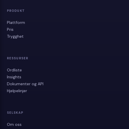
PRODUKT
Plattform
Pris
Trygghet
RESSURSER
Ordliste
Insights
Dokumenter og API
Hjelpelinjer
SELSKAP
Om oss