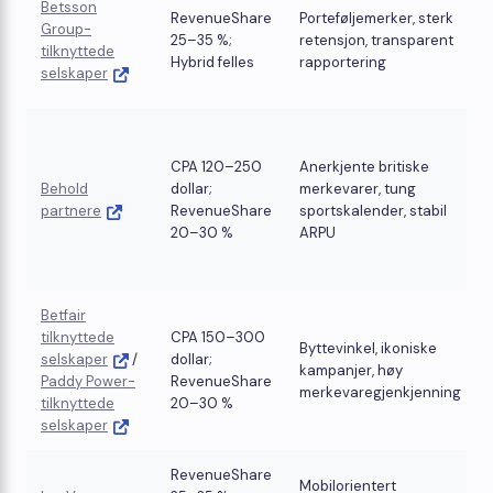
Betsson
RevenueShare
Porteføljemerker, sterk
Group-
25–35 %;
retensjon, transparent
tilknyttede
Hybrid felles
rapportering
selskaper
CPA 120–250
Anerkjente britiske
Behold
dollar;
merkevarer, tung
partnere
RevenueShare
sportskalender, stabil
20–30 %
ARPU
Betfair
tilknyttede
CPA 150–300
Byttevinkel, ikoniske
selskaper
/
dollar;
kampanjer, høy
Paddy Power-
RevenueShare
merkevaregjenkjenning
tilknyttede
20–30 %
selskaper
RevenueShare
Mobilorientert