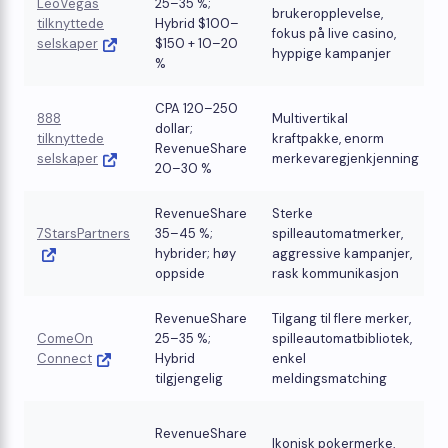
LeoVegas
25–35 %;
brukeropplevelse,
tilknyttede
Hybrid $100–
fokus på live casino,
selskaper
$150 + 10–20
hyppige kampanjer
%
CPA 120–250
888
Multivertikal
dollar;
tilknyttede
kraftpakke, enorm
RevenueShare
selskaper
merkevaregjenkjenning
20–30 %
RevenueShare
Sterke
7StarsPartners
35–45 %;
spilleautomatmerker,
hybrider; høy
aggressive kampanjer,
oppside
rask kommunikasjon
RevenueShare
Tilgang til flere merker,
ComeOn
25–35 %;
spilleautomatbibliotek,
Connect
Hybrid
enkel
tilgjengelig
meldingsmatching
RevenueShare
Ikonisk pokermerke,