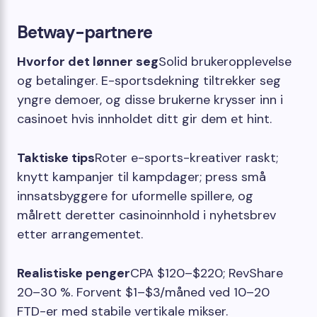
Betway-partnere
Hvorfor det lønner seg
Solid brukeropplevelse
og betalinger. E-sportsdekning tiltrekker seg
yngre demoer, og disse brukerne krysser inn i
casinoet hvis innholdet ditt gir dem et hint.
Taktiske tips
Roter e-sports-kreativer raskt;
knytt kampanjer til kampdager; press små
innsatsbyggere for uformelle spillere, og
målrett deretter casinoinnhold i nyhetsbrev
etter arrangementet.
Realistiske penger
CPA $120–$220; RevShare
20–30 %. Forvent $1–$3/måned ved 10–20
FTD-er med stabile vertikale mikser.