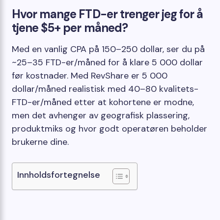
Hvor mange FTD-er trenger jeg for å
tjene $5+ per måned?
Med en vanlig CPA på 150–250 dollar, ser du på
~25–35 FTD-er/måned for å klare 5 000 dollar
før kostnader. Med RevShare er 5 000
dollar/måned realistisk med 40–80 kvalitets-
FTD-er/måned etter at kohortene er modne,
men det avhenger av geografisk plassering,
produktmiks og hvor godt operatøren beholder
brukerne dine.
Innholdsfortegnelse