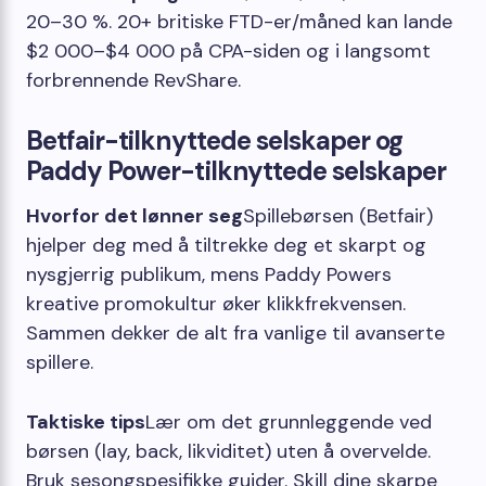
20–30 %. 20+ britiske FTD-er/måned kan lande
$2 000–$4 000 på CPA-siden og i langsomt
forbrennende RevShare.
Betfair-tilknyttede selskaper og
Paddy Power-tilknyttede selskaper
Hvorfor det lønner seg
Spillebørsen (Betfair)
hjelper deg med å tiltrekke deg et skarpt og
nysgjerrig publikum, mens Paddy Powers
kreative promokultur øker klikkfrekvensen.
Sammen dekker de alt fra vanlige til avanserte
spillere.
Taktiske tips
Lær om det grunnleggende ved
børsen (lay, back, likviditet) uten å overvelde.
Bruk sesongspesifikke guider. Skill dine skarpe