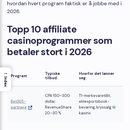
hvordan hvert program faktisk er å jobbe med i
2026.
Topp 10 affiliate
casinoprogrammer som
betaler stort i 2026
→
Typiske
Hvorfor det lønner
Program
tilbud
seg
Index
CPA 150–300
T1-merkevaretillit,
Bet365-
dollar;
elitesportsbook-
partnere
RevenueShare
bevaring, kryssalg til
20–30 %
kasino