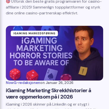
Utforsk den beste gratis programvaren for casino-
affiliate i 2025! Sammenlign toppplattformer og styrk
dine online casino-partnerskap effektivt.
IGAMING MARKEDSFØRING
NowG-redaksjonen
on
Januar 26, 2026
iGaming Marketing Skrekkhistorier å
være oppmerksom på i 2026
iGaming i 2026 skinner på LinkedIn og er stygt i