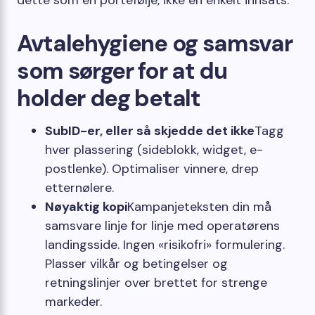
Avtalehygiene og samsvar
som sørger for at du
holder deg betalt
SubID-er, eller så skjedde det ikke
Tagg
hver plassering (sideblokk, widget, e-
postlenke). Optimaliser vinnere, drep
etternølere.
Nøyaktig kopi
Kampanjeteksten din må
samsvare linje for linje med operatørens
landingsside. Ingen «risikofri» formulering.
Plasser vilkår og betingelser og
retningslinjer over brettet for strenge
markeder.