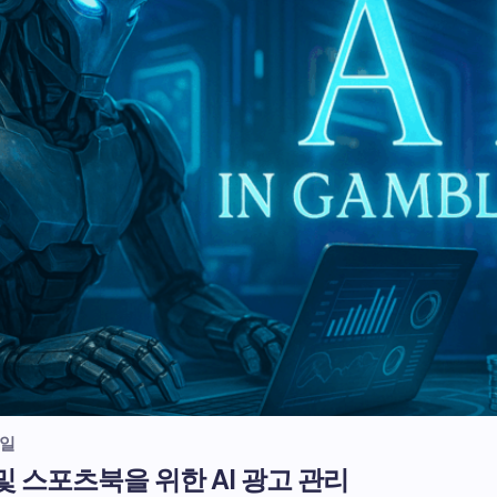
2일
g 및 스포츠북을 위한 AI 광고 관리