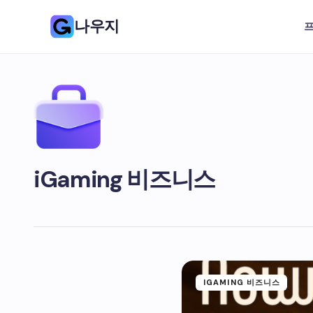
나우지
iGaming 비즈니스
IGAMING 비즈니스