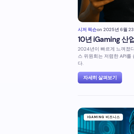
시저 픽슨
on
2025년 6월 2
10년 iGaming
2024년이 빠르게 느껴졌다
스 위원회는 저렴한 API를
다.
자세히 살펴보기
IGAMING 비즈니스