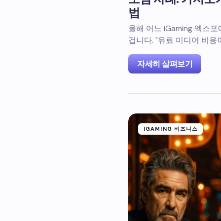
법
올해 어느 iGaming 엑
겁니다. "유료 미디어 비용
자세히 살펴보기
IGAMING 비즈니스