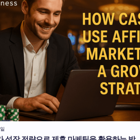
5일
가 성장 전략으로 제휴 마케팅을 활용하는 방