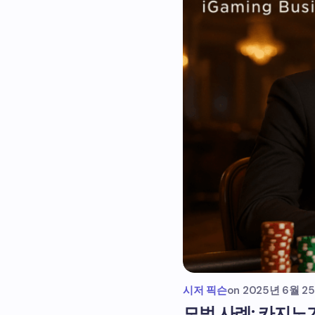
시저 픽슨
on
2025년 6월 2
모범 사례: 카지노