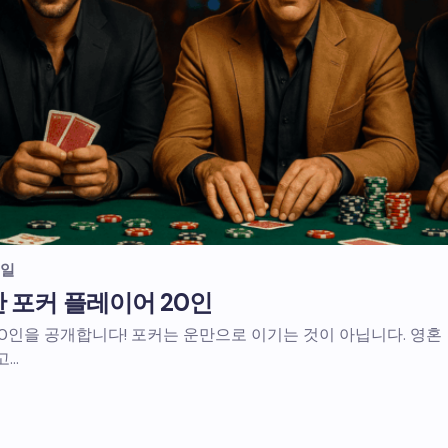
4일
 포커 플레이어 20인
20인을 공개합니다! 포커는 운만으로 이기는 것이 아닙니다. 영혼
고…