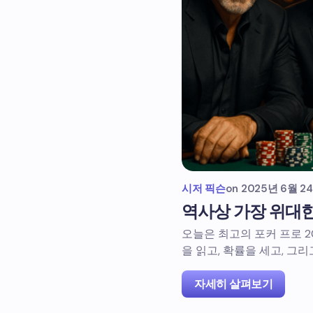
시저 픽슨
on
2025년 6월 2
역사상 가장 위대한
오늘은 최고의 포커 프로 
을 읽고, 확률을 세고, 그리
자세히 살펴보기