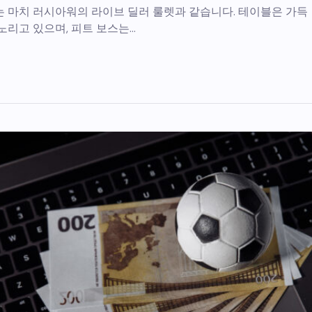
매는 마치 러시아워의 라이브 딜러 룰렛과 같습니다. 테이블은 가득
 노리고 있으며, 피트 보스는…