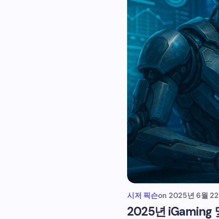
시저 픽슨
on
2025년 6월 2
2025년 iGamin