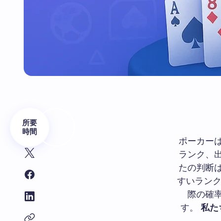
所要
時間
ポーカー
ランク、
たの判断
すいランク
際の確
す。
私た