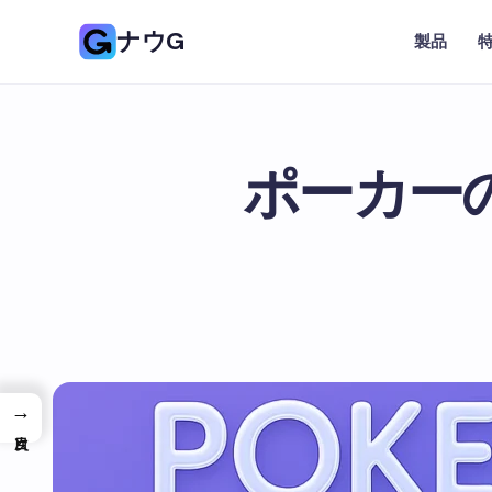
ナウG
製品
ポーカー
→