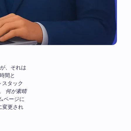
が、それは
時間と
トスタック
す。
何が素晴
ムページに
に変更され