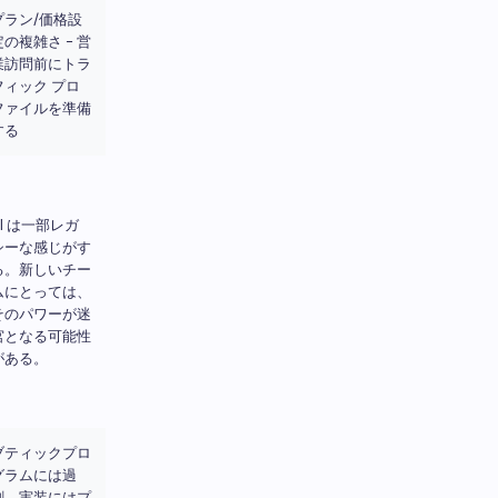
プラン/価格設
定の複雑さ - 営
業訪問前にトラ
フィック プロ
ファイルを準備
する
UI は一部レガ
シーな感じがす
る。新しいチー
ムにとっては、
そのパワーが迷
宮となる可能性
がある。
ブティックプロ
グラムには過
剰。実装にはプ