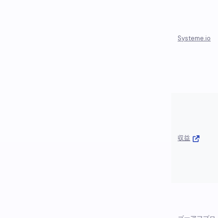
Systeme.io
収益