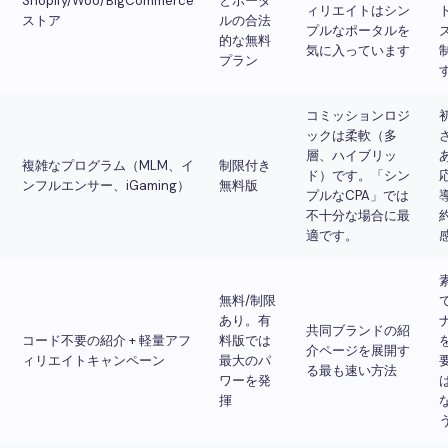
Shopify/Woo/BigCommerce
とポータ
ィリエイトはシン
ストア
ルの合法
プルなポータルを
的な無料
気に入っています
プラン
コミッションロジ
ックは柔軟（多
層、ハイブリッ
複雑なプログラム（MLM、イ
制限付き
ド）です。「シン
ンフルエンサー、iGaming）
無料版
プルなCPA」では
不十分な場合に最
適です。
無料/制限
あり。有
共同ブランドの紹
コード不要の紹介 + 軽量アフ
料版では
介ページを展開す
ィリエイトキャンペーン
最大のパ
る最も速い方法
ワーを発
揮