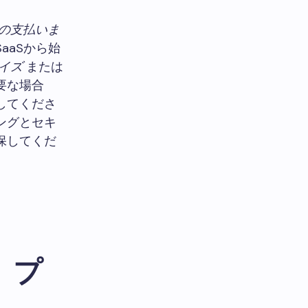
の支払いま
aaSから始
イズ
または
要な場合
してくださ
ングとセキ
保してくだ
」プ