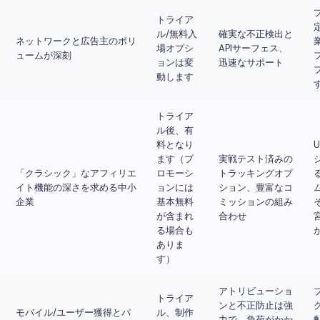
トライア
ル/無料入
確実な不正検出と
ネットワークと広告主のボリ
場オプシ
APIサーフェス、
ュームが深刻
ョンは変
迅速なサポート
動します
トライア
ル後、有
料となり
ます（プ
実戦テスト済みの
「クラシック」なアフィリエ
ロモーシ
トラッキングオプ
イト機能の深さを求める中小
ョンには
ション、豊富なコ
企業
基本無料
ミッションの組み
が含まれ
合わせ
る場合も
ありま
す）
アトリビューショ
トライア
ンと不正防止は強
モバイル/ユーザー獲得とパ
ル、制作
力で、負荷がかか