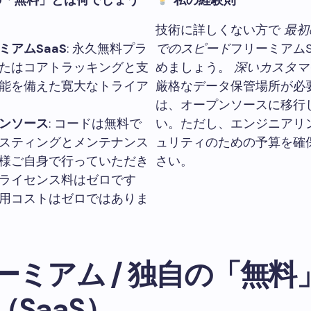
の「無料」とは何でしょう
私の経験則
技術に詳しくない方で
最初
ミアムSaaS
: 永久無料プラ
でのスピード
フリーミアムS
たはコアトラッキングと支
めましょう。
深いカスタマ
能を備えた寛大なトライア
厳格なデータ保管場所が必
は、オープンソースに移行
ンソース
: コードは無料で
い。ただし、エンジニアリ
スティングとメンテナンス
ュリティのための予算を確
様ご自身で行っていただき
さい。
ライセンス料はゼロです
用コストはゼロではありま
ーミアム / 独自の「無料
（SaaS）