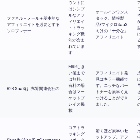
ウントに
はシンプ
オールインワンス
ルなアフ
ファネル＋メール＋基本的な
タック。情報製
ィリエイ
アフィリエイトを必要とする
品/マイクロSaaS
トトラッ
ソロプレナー
向けの「十分な」
キング機
アフィリエイト
能が含ま
れていま
す
MRRしき
い値まで
アフィリエイト発
は無料、
見はキラー機能で
有料の場
す。ニッチなパー
B2B SaaSは
市場
関連会社の
合はマー
トナーを素早く見
ケットプ
つけることができ
レイス掲
ました。
載
コアトラ
驚くほど素早いセ
ッキング
ットアップ。アフ