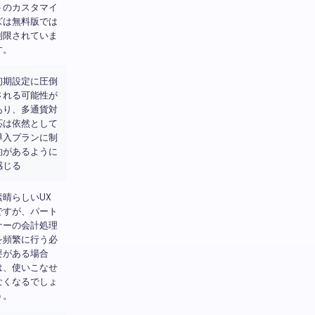
トのカスタマイ
ズは無料版では
制限されていま
す。
初期設定に圧倒
される可能性が
あり、多通貨対
応は依然として
導入プランに制
約があるように
感じる
素晴らしいUX
ですが、パート
ナーの会計処理
を頻繁に行う必
要がある場合
は、使いこなせ
なくなるでしょ
う。