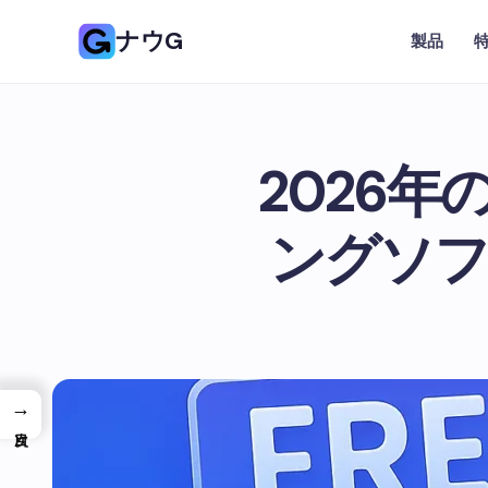
ナウG
製品
2026
ングソフ
→