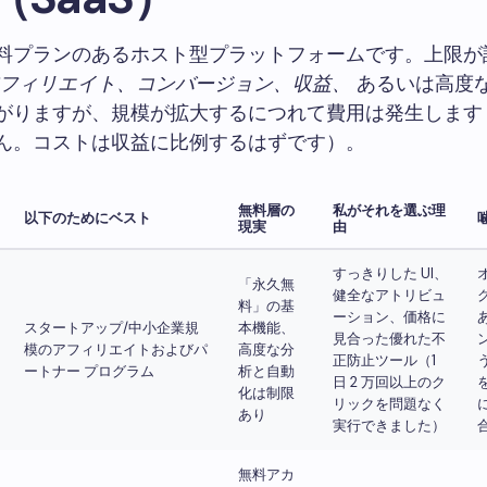
料プランのあるホスト型プラットフォームです。上限が
フィリエイト、コンバージョン、収益、
あるいは高度
がりますが、規模が拡大するにつれて費用は発生します
ん。コストは収益に比例するはずです）。
無料層の
私がそれを選ぶ理
以下のためにベスト
現実
由
すっきりした UI、
「永久無
健全なアトリビュ
料」の基
ーション、価格に
スタートアップ/中小企業規
本機能、
見合った優れた不
模のアフィリエイトおよびパ
高度な分
正防止ツール（1
ートナー プログラム
析と自動
日 2 万回以上のク
化は制限
リックを問題なく
あり
実行できました）
無料アカ