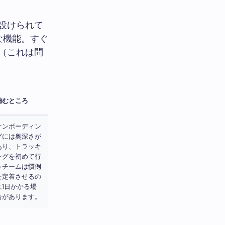
設けられて
な機能。すぐ
（これは問
噛むところ
オンボーディン
グには奥深さが
あり、トラッキ
ングを初めて行
うチームは慣例
を定着させるの
に1日かかる場
合があります。