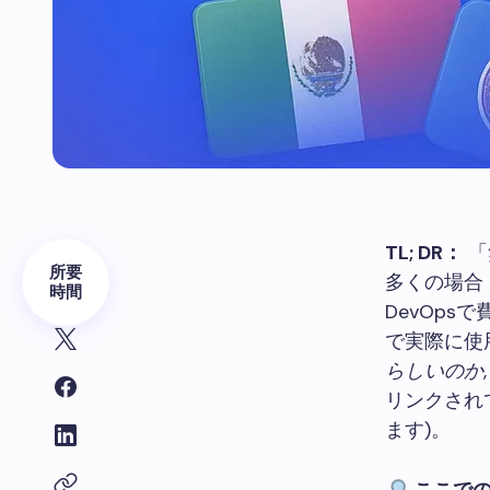
TL; DR：
「
所要
多くの場合
時間
DevOp
で実際に使
らしいのか
リンクされ
ます)。