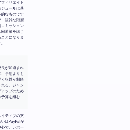
アフィリエイト
モジュールは基
本的なものです
が、複雑な階層
型コミッション
は回避策を講じ
ることになりま
す。
成長が加速すれ
ば、予想よりも
早く収益が制限
される。ジャン
プアップのため
の予算を組む
ネイティブの支
払いはPayPalが
中心で、レポー