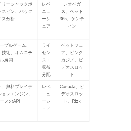
イリージャックポ
レベ
レオベガ
トスピン、バック
ニュ
ス、ベット
ィス分析
ーシ
365、ゲンテ
ェア
ィン
ーブルゲーム、
ライ
ベットフェ
ト技術、オムニチ
セン
ア、ピンク
ル展開
ス +
カジノ、ビ
収益
デオスロッ
分配
ト
ト、無料プレイデ
レベ
Casoola、ビ
ションエンジン、
ニュ
デオスロッ
ベースのAPI
ーシ
ト、Rizk
ェア