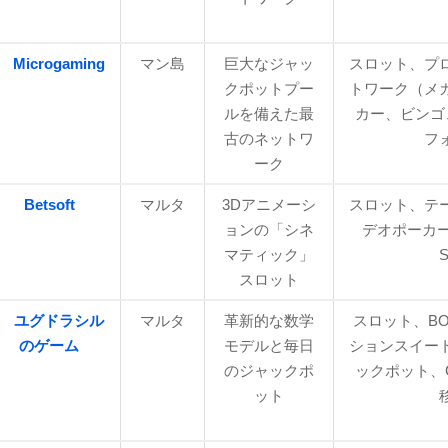
Microgaming
マン島
巨大なジャッ
スロット、プ
クポットプー
トワーク（メ
ルを備えた最
カー、ビンゴ、
古のネットワ
フ
ーク
Betsoft
マルタ
3Dアニメーシ
スロット、テ
ョンの「シネ
デオポーカー; 
マティック」
スロット
ユグドラシル
マルタ
革新的な数学
スロット、BO
のゲーム
モデルと毎日
ションスイー
のジャックポ
ックポット、G
ット