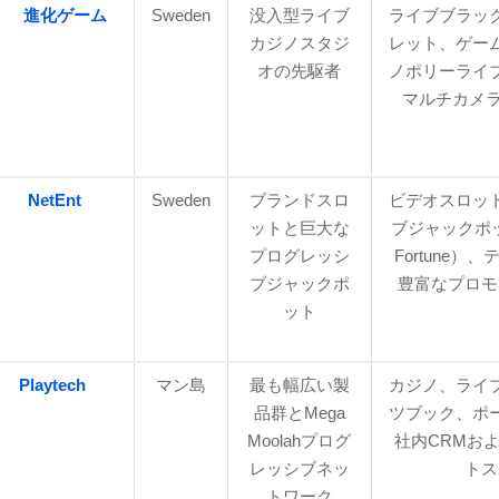
進化ゲーム
Sweden
没入型ライブ
ライブブラッ
カジノスタジ
レット、ゲー
オの先駆者
ノポリーライ
マルチカメラ
NetEnt
Sweden
ブランドスロ
ビデオスロッ
ットと巨大な
ブジャックポッ
プログレッシ
Fortune
ブジャックポ
豊富なプロモ
ット
Playtech
マン島
最も幅広い製
カジノ、ライ
品群とMega
ツブック、ポ
Moolahプログ
社内CRMお
レッシブネッ
トス
トワーク