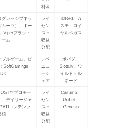
料金
ログレッシブネッ
ライ
32Red、カ
ガムーラ）、ポー
セン
スモ、ロイ
Viperプラット
ス +
ヤルベガス
ォーム
収益
分配
ーブルゲーム、ビ
レベ
ボバダ、
SoftGamings
ニュ
Slots.lv、ワ
SDK
ーシ
イルドトル
ェア
ネード
OST™プロモー
ライ
Casumo、
ト、デイリージャ
セン
Unibet、
ATIコンテンツ
ス +
Genesis
移植
収益
分配