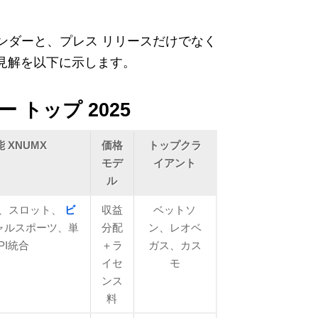
ベンダーと、プレス リリースだけでなく
見解を以下に示します。
 トップ 2025
 XNUMX
価格
トップクラ
モデ
イアント
ル
、スロット、
ビ
収益
ベットソ
ャルスポーツ、単
分配
ン、レオベ
PI統合
＋ラ
ガス、カス
イセ
モ
ンス
料