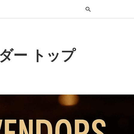
検
ダー トップ
索
ク
エ
リ
を
入
力
し
て
Ente
キ
ー
を
押
し
ま
す