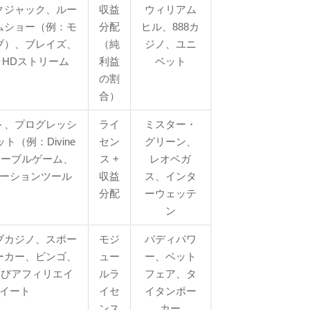
クジャック、ルー
収益
ウィリアム
ムショー（例：モ
分配
ヒル、888カ
ブ）、ブレイズ、
（純
ジノ、ユニ
HDストリーム
利益
ベット
の割
合）
ト、プログレッシ
ライ
ミスター・
ト（例：Divine
セン
グリーン、
）、テーブルゲーム、
ス +
レオベガ
ーションツール
収益
ス、インタ
分配
ーウェッテ
ン
ブカジノ、スポー
モジ
パディパワ
ーカー、ビンゴ、
ュー
ー、ベット
よびアフィリエイ
ルラ
フェア、タ
イート
イセ
イタンポー
ンス
カー