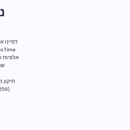
נ
דמיינו או
oTime()
שח