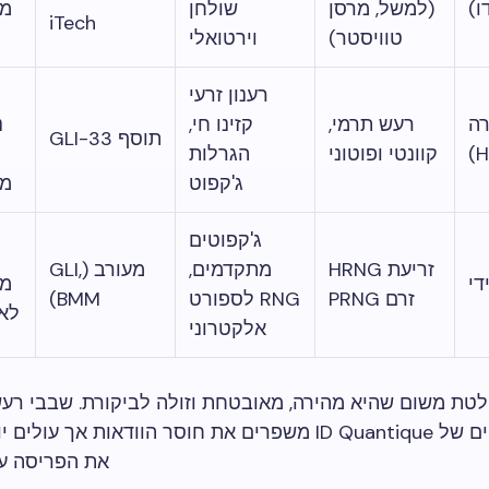
ו)
(למשל, מרסן
שולחן
מי
iTech
טוויסטר)
וירטואלי
רענון זרעי
ה
רעש תרמי,
קזינו חי,
נ
תוסף GLI-33
קוונטי ופוטוני
הגרלות
ג'קפוט
מי
ג'קפוטים
זריעת HRNG
מתקדמים,
מעורב (GLI,
די
מי
זרם PRNG
RNG לספורט
BMM)
לא
אלקטרוני
P שולטת משום שהיא מהירה, מאובטחת וזולה לביקורת. שבבי רע
דיודת הקוונטים של ID Quantique משפרים את חוסר הוודאות אך 
את הפריסה על 