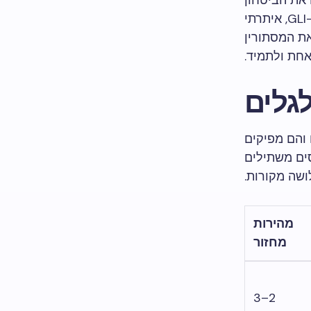
 את הביטחון
ליוויתי אולפנים דרך הסמכת GLI-19, איתרתי
את המסתורין
 והם מפיקים
דסים משתילים
שה מקורות.
מהירות
מחזור
2–3