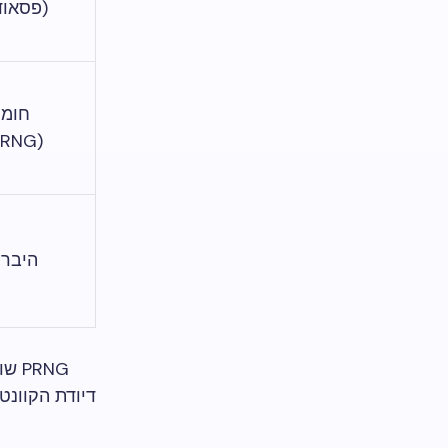
(פסאוד
חומר
(HRNG)
היברי
RNG