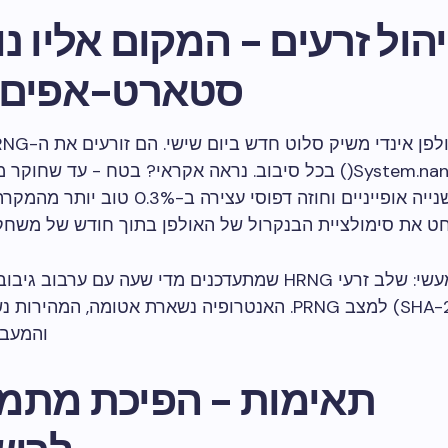
יהול זרעים - המקום אליו נ
סטארט-אפים 
לפן אינדי משיק סלוט חדש ביום שישי. הם זורעים את ה-PRNG שלהם עם
System.nan
בכל סיבוב. נראה אקראי? בטח - עד שחוקר מ
אלפיות שנייה אופייניים וחוזה דפוסי עצירה ב-%
ט את סימולציית הבנקרול של האולפן בתוך חודש של משחק 
תיקון מעשי: שלב זרעי HRNG שמתעדכנים מדי שעה עם ערבוב
(SHA-256) למצב PRNG. האנטרופיה נשארת אטומה, המהיר
והמעבד
תאימות - הפיכת מתמ