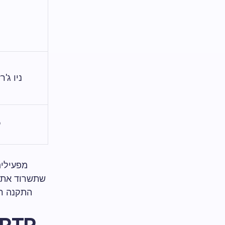
ניו ג'רזי 
ק
שתשרוד את ה
התקנה רט