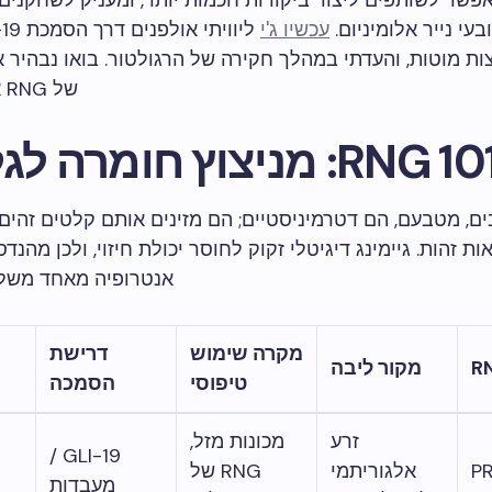
אפשר לשותפים ליצור ביקורות חכמות יותר, ומעניק לשחקנים
עי נייר אלומיניום.
עכשיו ג'י
ת מוטות, והעדתי במהלך חקירה של הרגולטור. בואו נבהיר 
של RNG אחת ולתמיד.
RNG 1: מניצוץ חומרה לגלגלים
, מטבעם, הם דטרמיניסטיים; הם מזינים אותם קלטים זהים
ות זהות. גיימינג דיגיטלי זקוק לחוסר יכולת חיזוי, ולכן מהנ
אנטרופיה מאחד משלו
מקרה שימוש
דרישת
מקור ליבה
טיפוסי
הסמכה
זרע
מכונות מזל,
GLI-19 /
P
אלגוריתמי
RNG של
מעבדות