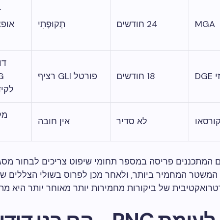
ז
MGA
24 חודשים
תְקוּפָתִי
אופצ
דו
DGE
18 חודשים
פורטל GLI רציף
לקיד
מק
ורסאו
לא סדיר
אין חובה
משטר המחמיר ביותר, ולאחר מכן לפרוס בשולי הצללים שוו
רואקטיבית של ביקורות מחמירות יותר מאוחר יותר היא מת