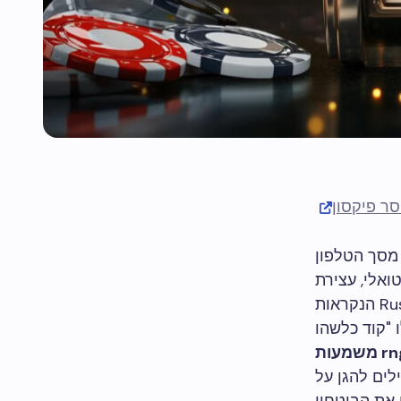
סר פיקסון
 מסך הטלפון
ואלי, עצירת
גלגלים והגרלת בקרה נולדים בתוך כמה מאות שורות של C++ או Rust הנקראות
"קוד כלשהו
rng משמעות
לים להגן על