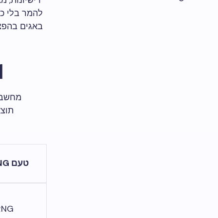
רישיונות, מ
להמר בלי כוב
באגים בהפצו
01
מחשבים
תוצא
טעם RNG
RNG