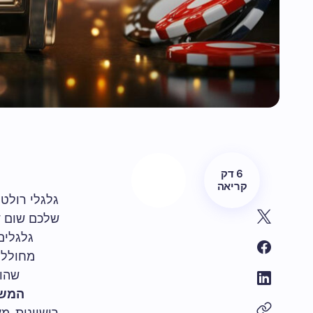
6 דק
קריאה
גלגלי רולט
שלכם שום דב
מחולל 
שהופ
המש