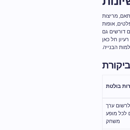
יונות
י למתאם, מריצות
לטים, אופות
0. רגולטורים אירופיים דורשים גם
רעיון חל כאן
מות הבנייה.
יקורת
רות בולטת
לרשום ערך
 לכל מופע
משחק