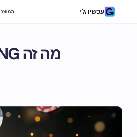
עכשיו ג'י
המוצר