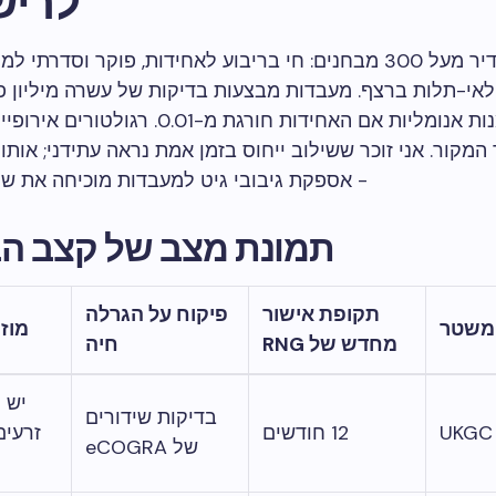
לריש
GLI-19 מגדיר מעל 300 מבחנים: חי בריבוע לאחידות, פוקר וסדרת
אי-תלות ברצף. מעבדות מבצעות בדיקות של עשרה מיליון פ
ערכי P ומסמנות אנומליות אם האחידות חורגת מ-.01
המקור. אני זוכר ששילוב ייחוס בזמן אמת נראה עתידני; אותו 
- אספקת גיבובי גיט למעבדות מוכיחה את של
תמונת מצב של קצב הב
תקופת אישור
פיקוח על הגרלה
משטר
מוז
מחדש של RNG
חיה
יש 
בדיקות שידורים
UKGC
12 חודשים
זרעים
של eCOGRA