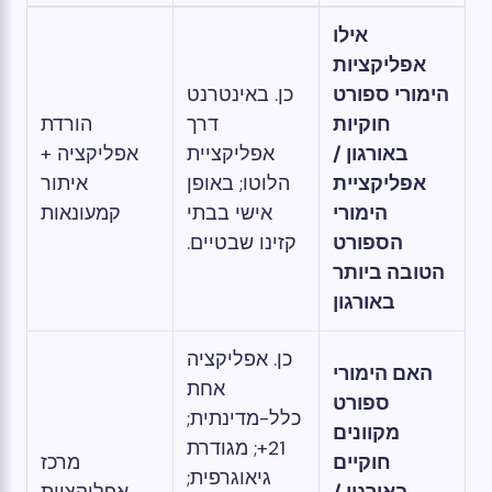
אילו
אפליקציות
הימורי ספורט
כן. באינטרנט
חוקיות
דרך
הורדת
באורגון /
אפליקציית
אפליקציה +
אפליקציית
הלוטו; באופן
איתור
הימורי
אישי בבתי
קמעונאות
הספורט
קזינו שבטיים.
הטובה ביותר
באורגון
כן. אפליקציה
האם הימורי
אחת
ספורט
כלל-מדינתית;
מקוונים
21+; מגודרת
חוקיים
מרכז
גיאוגרפית;