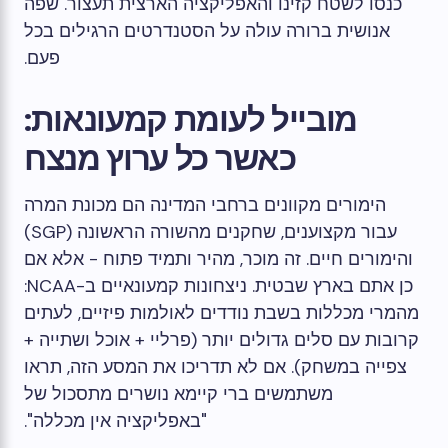
כנסו לשטח קזינו והאפליקציה הארצית תעצור. שפה
אנושית ברורה עולה על הסטנדרטים הרגילים בכל
פעם.
מובייל לעומת קמעונאות:
כאשר כל ערוץ מנצח
הימורים מקוונים ברחבי המדינה הם מכונת המרה
עבור מקצוענים, שחקנים מהשורה הראשונה (SGP)
והימורים חיים. זה מוכר, מהיר ותמיד פתוח - אלא אם
כן אתם בארץ שבטית. ניצחונות קמעונאיים ב-NCAA:
מהמרי מכללות בשבת נודדים לאולמות פיזיים, לעתים
קרובות עם סלים גדולים יותר (פרליי + אוכל ושתייה +
צפייה במשחק). אם לא תדריכו את המסע הזה, תראו
משתמשים ברי קיימא נושרים מתסכול של
"באפליקציה אין מכללה".