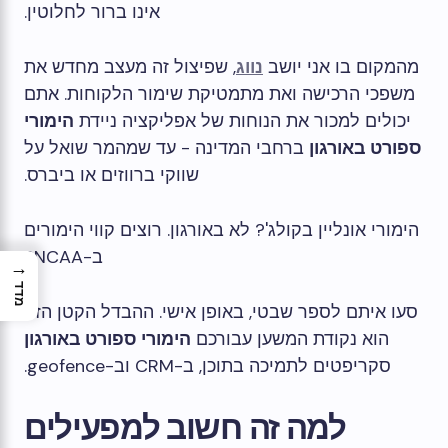
אינו ברור לחלוטין.
מהמקום בו אני יושב
נווג
, שפיצול זה מעצב מחדש את
משפכי הרכישה ואת מתמטיקת שימור הלקוחות. אתם
יכולים למכור את הנוחות של אפליקציה ניידת
הימורי
ספורט באורגון
ברחבי המדינה - עד שמהמר שואל על
שווקי ברווזים או ביברס.
הימורי אונליין בקולג'? לא באורגון. רוצים קווי הימורים
ב-NCAA?
→
מדד
סעו איתם לספר שבטי, באופן אישי. ההבדל הקטן הזה
הוא נקודת המשען עבורכם
הימורי ספורט באורגון
סקריפטים לתמיכה בתוכן, ב-CRM וב-geofence.
למה זה חשוב למפעילים