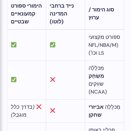
נייד ברחבי
הימורי ספורט
סוג הימור /
המדינה
קמעונאיים
ערוץ
(לוטו)
שבטיים
ספורט מקצועי
(NFL/NBA/M
LS וכו')
מִכלָלָה
מִשְׂחָק
שווקים
(NCAA)
מִכלָלָה
אביזרי
(בדרך כלל
שחקן
מוגבל)
פרליי באותו