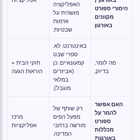
באורגון /
אפליקציות
האפליקציה
הימורי ספורט
מושהית על
מקוונים
אדמות
באורגון
שבטיות.
באינטרנט: לא.
ספרי שבט
מה לומר,
קמעונאיים: כן
חוקי הבית +
בדיוק,
(אביזרים
הוראות הגעה
במלאי
מוגבל).
האם אפשר
רק שותף של
להמר על
מפעל הפיס
מרכז
ספורט
מורשה ברחבי
אפליקציות
מכללות
המדינה.
באורגון?