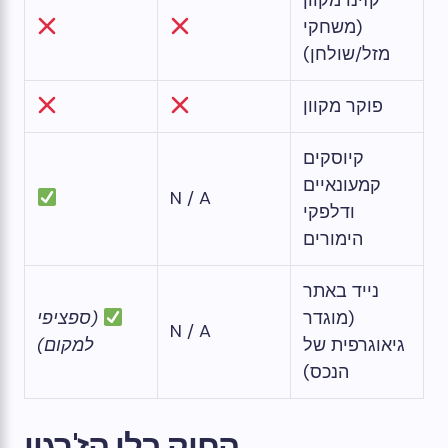
קזינו מקוון
(משחקי
מזל/שולחן)
פוקר מקוון
קיוסקים
קמעונאיים
N / A
ודלפקי
הימורים
נייד באתר
(מוגדר
(ספציפי
N / A
גיאוגרפית של
למקום)
הנכס)
החוק בלי הז'רגון