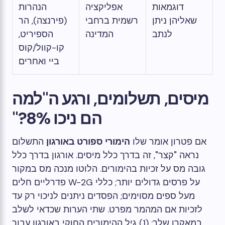
דוגמאות
אפליקציה
הנהרות
שאליהן ניתן
רשמית ברחבי
(פירנצה), הר
לנתב
המדינה
הספיריט,
קו-קוול/קוס
ביי ואחרים
מיסים, תשלומים, ורגע ה"למה
הם ניכו 8%?"
אם פטרון אומר שלו
הימורי ספורט באורגון
התשלום
נראה "קצר", זה בדרך כלל מיסים. אורגון בדרך כלל
גובה מס על זכיות בהימורים. הלוטו מנכה מס במקור
על פרסים גדולים יותר; כללי W-2G פדרליים חלים
מעל ספים מסוימים; הפסדים ניתנים לניכוי רק עד
לזכיות אם המהמר מפרט. שתי הערות שכדאי לשלב
במאקרו שלך: (1) גיל ההימורים החוקי באורגון עבור