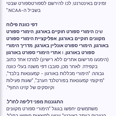
זמינים באינטרנט; לכו להירשם לספורטספורט שבטי
בשביל ה-NCAA."
דפי כוונת פילוח
שים
הימורי ספורט חוקיים באורגון
,
הימורי ספורט
מקוונים חוקיים באורגון
,
אפליקציית הימורי ספורט
באורגון
,
הימורי ספורט אונליין באורגון
,
מדריך הימורי
ספורט באורגון
, ו
אתרי הימורי ספורט באורגון
(הימנעו מרישום אתרים ללא רישיון) למרכז אחד כתוב
בקפידה. לאחר מכן, סובבו דפי משנה בעלי כוונה
גבוהה: "הימורי מכללות באורגון - קמעונאות בלבד",
"מיקומי קמעונאות בפורטלנד הערב", "שעות פעילות
וקיוסקים של קזינו החוף".
התגוננות מפני דליפה לחו"ל
.
משתמשים יחפשו בגוגל "הימורי ספורט מקוונים
הטובים ביותר באורגון" ויגיעו לתוצאות חיפוש בחו"ל.