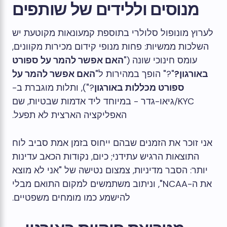
מנוסים וללידים של שותפים
לערוץ מונופול סלולרי בתוספת קמעונאות מקוטעת יש
השלכות ממשיות: פחות מנופי קידום מכירות מקוונים,
עומס חינוכי שונה ("
האם אפשר להמר על ספורט
באורגון?
"?" הופך במהירות ל"
האם אפשר להמר על
ספורט מכללות באורגון
?"), ותלות מוגברת ב-
KYC/גיאו-גדר - במיוחד ליד אדמות שבטיות, שם
האפליקציה הארצית לא תפעל.
אני זוכר את הזמנים שבהם ייחוס בזמן אמת סביב לוח
התוצאות הרגיש עתידני; כיום, נקודות הכאב עדינות
יותר: הסבר מדיניות, צמצום נטישה של "אני לא מוצא
את ה-NCAA", וניתוב משתמשים למקום התואם מבלי
להישמע כמו מומחים משפטיים.