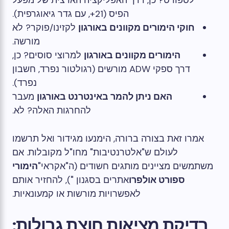
לספורט? כן, דרך האפליקציה הארצית של מפעל
הפיס (21+, עם גדר גיאוגרפית).
חוקי הימורים מקוונים באורגון
לקזינו/פוקר? לא
מורשה.
הימורים מקוונים באורגון
למרוצי סוסים? כן,
דרך ספקי ADW מורשים (רגולטור נפרד, חשבון
נפרד).
האם ניתן להמר באינטרנט באורגון
מעבר
להחרגות האלה? לא.
אמרו זאת בצורה ברורה, הימנעו מגידור ואל תרשמו
לעולם ש"אלטרנטיבות" מחו"ל מקובלות. אם
משתמשים מציינים מותגים חשודים (ה"אקראי"
הימורי
ספורט אולפרו
אתרים בסגנון "), להחזיר אותם
לאפשרויות מורשות או קמעונאיות.
בדיקת מציאות חוצת גבולות: