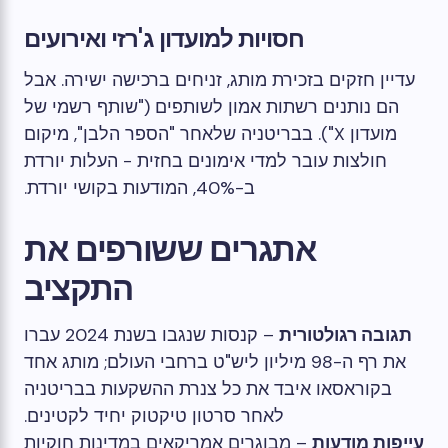
חסויות למועדון ג'רזי ואירועים
עדיין חזקים בזכירת מותג, זניחים ברכישה ישירה. אבל
הם נותנים רשתות אמון לשותפים ("שותף רשמי של
מועדון X"). בבריטניה שלאחר "הספר הלבן", מיקום
חולצות עובר למדי אימונים בחזית - העלות יורדת
ב-40%, המודעות בקושי יורדת.
אתגרים ששורפים את
התקציב
תגובה רגולטורית
– קנסות שנגבו בשנת 2024 עברו
את רף ה-98 מיליון ליש"ט ברחבי העולם; מותג אחד
בקוראסאו איבד את כל צנרת ההשקעות בבריטניה
לאחר סרטון טיקטוק יחיד לקטינים.
עייפות מודעות
– מבוגרים אמריקאים במדינות חוקיות