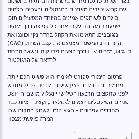
בצד השרת, טרגטו מחדש ברשתות חברתיות בתשלום
עם קריאייטיבים מאוזנים בתגמולים, והעבירו פלחים
בוגרים לשותפים אמינים במיוחד המפעילים תוכן
שמעורר מהדהד. עקבו אחר כל קפיצה דרך מזהים
מגובבים, התאימו את הקהל בחדר נקי וכווננו את
התדירות. המשפך מצמצם את קצב השיווק (CAC)
ב-14%, מזרים LTV דרך הצעות מדויקות, ונשאר מתחת
לרדאר של הרגולטור.
פרסום הימורי ספורט לא מת; הוא פשוט חכם יותר,
מחמיר יותר ומדיד לאין שיעור. מוכנים לכייל מחדש
לפני שתקציבי הרבעון השלישי יינעלו? מושבי ה-DSP
פנויים, הפיקסלים יוצאים לגמלאות, וקציני הציות כבר
מחדדים עפרונות - הגיע הזמן לשחק במקום שבו
המרה פוגשת מצפון.