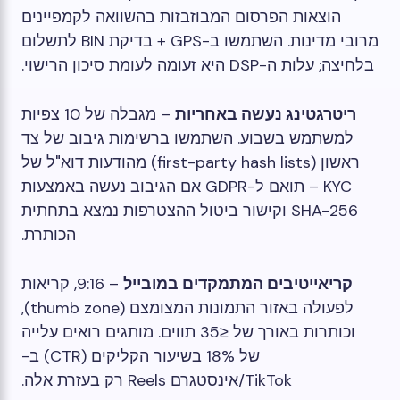
הוצאות הפרסום המבוזבזות בהשוואה לקמפיינים
מרובי מדינות. השתמשו ב-GPS + בדיקת BIN לתשלום
בלחיצה; עלות ה-DSP היא זעומה לעומת סיכון הרישוי.
ריטרגטינג נעשה באחריות
– מגבלה של 10 צפיות
למשתמש בשבוע. השתמשו ברשימות גיבוב של צד
ראשון (first-party hash lists) מהודעות דוא"ל של
KYC – תואם ל-GDPR אם הגיבוב נעשה באמצעות
SHA-256 וקישור ביטול ההצטרפות נמצא בתחתית
הכותרת.
קריאייטיבים המתמקדים במובייל
– 9:16, קריאות
לפעולה באזור התמונות המצומצם (thumb zone),
וכותרות באורך של ≤35 תווים. מותגים רואים עלייה
של 18% בשיעור הקליקים (CTR) ב-
TikTok/אינסטגרם Reels רק בעזרת אלה.