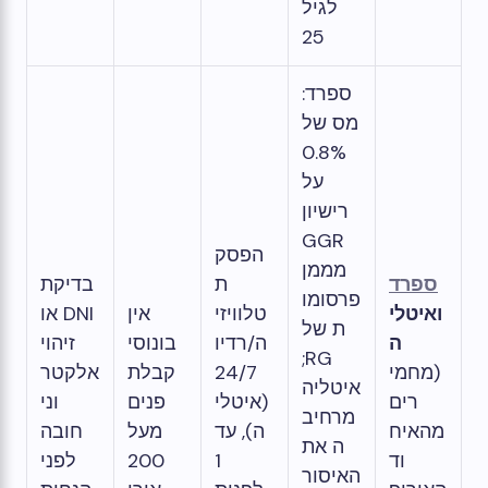
לגיל
25
ספרד:
מס של
0.8%
על
רישיון
GGR
הפסק
מממן
ספרד
ת
בדיקת
פרסומו
ואיטלי
טלוויזי
אין
DNI או
ת של
ה
ה/רדיו
בונוסי
זיהוי
RG;
(מחמי
24/7
קבלת
אלקטר
איטליה
רים
(איטלי
פנים
וני
מרחיב
מהאיח
ה), עד
מעל
חובה
ה את
וד
1
200
לפני
האיסור