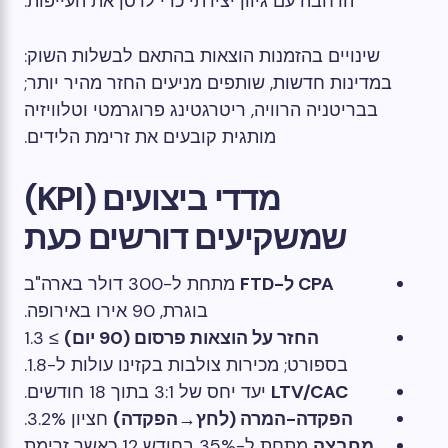
הרחבה עם גיוון יצירתי כדי לרסן את העייפות.
שינויים בהזמנות הוצאות בהתאם לבשלות השוק:
במדינות חדשות, שותפים מניעים החזר מהיר יותר;
בבריטניה הרוויה, ריטרגטינג פרוגרמטי וטלוויזיה
מותגית קובעים את זרימת הלידים.
מדדי ביצועים (KPI)
שמשקיעים דורשים כעת
CPA ל-FTD
מתחת ל-300 דולר בארה"ב
בוגרת, 90 אירו באירופה.
החזר על הוצאות פרסום (90 יום)
≥ 1.3
בספורט; מכירות צולבות בקזינו עולות ל-1.8.
LTV/CAC
יעד יחס של 3:1 בתוך 18 חודשים.
הפקדה-המרה (לחץ→הפקדה)
חציון 3.2%.
מחבצה
מתחת ל-35% בחודש 12 כאשר זרימת