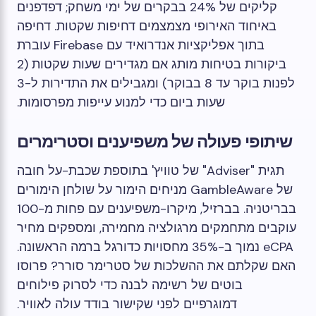
קליקים של 24% בבקרים של ימי משחק; דפדפנים
באיחוד האירופי מצמצמים דחיפות שקטות. דחיפה
בתוך אפליקציות אנדרואיד עם Firebase עוברת
ביקורות בטיחות מותג אם מגדירים שעות שקטות (2
לפנות בוקר עד 8 בבוקר) ומגבילים את התדירות ל-3
שעות ביום כדי למנוע עייפות מפרסומות.
שיתופי פעולה של משפיענים וסטרימרים
תגית "Adviser" של טוויץ' בתוספת שכבת-על חובה
של GambleAware מניחים הימור על שולחן הימורים
בבריטניה. בברזיל, מיקרו-משפיענים עם פחות מ-100
עוקבים מתחמקים מרגולציה מחמירה, ומספקים מחיר
eCPA נמוך ב-35% מחסויות כדורגל ברמה הראשונה.
האם שקלתם את ההשלכות של סטרימר סורר? פרוסו
בוטים של רשימה לבנה כדי לסרוק פילוחים
דמוגרפיים לפני שקישור בודד עולה לאוויר.