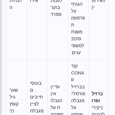
האירופ
לפנות
אירו
הנחית
הגורף
י)
בוקר
ה
על
ספרד
פרסומו
ת
משנת
2019
למשפי
ענים.
קוד
CONA
R
בונוסי
בברזיל
עדיין
ם
שער
ברזיל
פורמלי:
אין
חייבים
גיל
ופרו
מגבלה
הגבלו
לציין
קופץ
(יקירי
על
ת על
מגבלת
רך
לטינית
פוסטי
ספורט