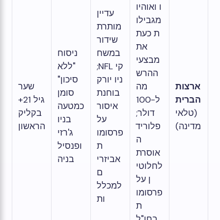
ו ואוהיו
עדיין
מגבילו
מותרת
ת כעת
שידור
את
במשח
ניסוח
מבצעי
קי NFL;
"ללא
ההרש
ניו יורק
סיכון"
ארצות
מה
שער
בוחנת
סומן
הברית
ל-100
גיל 21+
איסור
כמטעה
(טלאי
דולר;
בקליק
על
בניו
מדינה)
פלוריד
הראשון
פרסומו
ג'רזי
ה
ת
ופנסיל
אוסרת
אביזרי
בניה
לחלוטי
ם
ן על
למכלל
פרסומו
ות
ת
בחו"ל