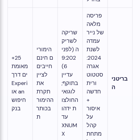
פריסה
מלאה
של נייר
שריקה
עמדה
לשריק
לשנת
ה (לפני
הימורי
2024:
9:202
ם חינם
25+
אגרה
6)
חייבים
מאומת
סטטוט
עדיין
לציין
ים דרך
בריטני
ורית
בתוקף;
את
Experi
ה
חדשה
לוגואי
תקרת
an או
+
החולצו
ההימור
חיפוש
איסור
ת ידהו
בכותר
בנק
על
עד
ת
קהל
XNUM
מתחת
X