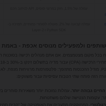
עמלה של 1.5%, חזק במרוצי סוסים, API לניתוב חכם
עמלה קבועה של 2%, מעולה לסוחרי כמותיים, תמיכה ב-
Python SDK ו-Layer-2
ותפים ולמפעילים מנוסים אכפת - באמת 
ח בכל מקום מצטמצמים. אם אתם מנהלים רכישה בסוכנות הימ
י
ספורט P2P, מודל ההכנסות מתהפך: פלטפורמות מרוויחות מנפח,
רה הזה פותח שתי הטבות עסיסיות עבור משווקים:
החיים גבוהה יותר.
עמלות נמוכות יותר משאירות סוחרים בע
ותר; עקומות הנטישה שלהם משתטחות.
רגולטורי.
המחוקקים מתעבים את האופטיקה של "הבית תמיד מ