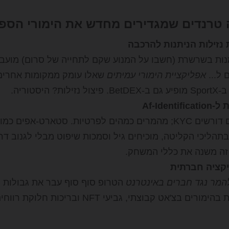
רנדים שמגדירים מחדש את הימורי הספורט P2P בשנת 
נזילות הניתנות להרכבה
נות בשרשרת (חשבו על המנוע שקם לתחייה של סרום) מועב
 ל...
אפליקציית הימורי עמיתים
שאלו עומק ממקומות אחרים.
ות? היסטוריה.
Af-Identif
תהליכי הקליטה, מוכיחים גיל וסמכות שיפוט מבלי לגנוב דר
 זה משנה את כללי המשחק.
יקציה חברתית
המר נגד חברים באינטרנט
הטרופ סוף סוף עבר את גבולות ה
כיום אופות בהימורים בצ'אט קבוצתי, גבי