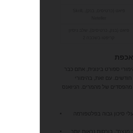
פיאט (כרטיסים, בנק), Skrill,
Neteller
פיאט (בנק, כרטיסים), שלב ניסיון
קריפטו בשכבה 2
אכפת
ורי ספורט בינונית, אתם כבר
ודעים שמחירי הרכישה (CPA) עבור מדיה בתשלום זינקו ב-30% ב-18 חודשים. עם זאת, בהימורי
 לא מהפסדים של מהמרים. הניואנס
לי סיכון גבוה בפלטפורמה
נצח". בורסות נראות יותר