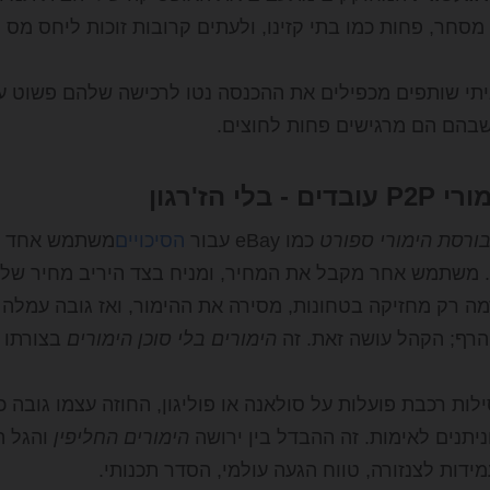
 מסחר, פחות כמו בתי קזינו, ולעתים קרובות זוכות ליחס מס ר
תי שותפים מכפילים את ההכנסה נטו לרכישה שלהם פשוט על
שבהם הם מרגישים פחות לחוצים.
 - בלי הז'רגון
ורסת הימורי ספורט
כמו eBay עבור
הסיכויים
 רק מחזיקה בטחונות, מסירה את ההימור, ואז גובה עמלה ז
הרף; הקהל עושה זאת. זה
הימורים בלי סוכן הימורים
בצורתו ה
ות רכבת פועלות על סולאנה או פוליגון, החוזה עצמו גובה כ
ניתנים לאימות. זה ההבדל בין ירושה
הימורים החליפין
והגל 