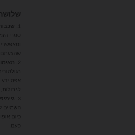
שלושה ט
שכבות 
ספרי הזמ
ומאפשרים
שהצעתם ב-SportX מופיע גם ב-BetDEX. פיצול נזיל
תאימות ל-ication
אפס ידע ב
לגבולות,
גיימיפ
השמיים
ל
פעם.