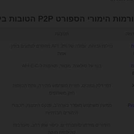
ימורי הספורט P2P הטובות ביותר בשנת 2025
רמה
הטבות
ת
נזילות גבוהה, עמלה של 2%, API מתקדם לנתונים בזמן
אמת
ת
בנוי על סולאנה, מבוזר, תאימות ל-Af-I-E-C
דמי דלק נמוכים, חוויית משתמש מהירה, נתח הכנסות
חזק משותפים
Pr
ממשק משתמש מוסדר בארה"ב, פנקס הזמנות, תכונות
הימורים חברתיות
הימורים מזדמנים/חברתיים, כיסוי שוק רחב, מעורבות
קהילתית חזקה