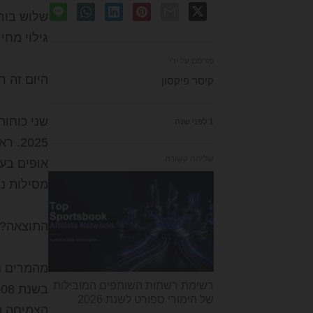
שלוש בורס
גילוי מחירים טהור ב
פורסם על ידי
היום זה ר
קיסר פיקסון
שני כוחות
1 לפני שנה
שליחה קשורה
מסילות נ
התוצאה?
מהמרים נ
רשימת רשתות השותפים המובילות
בשנת 2008. שוק הימורי הספורט כולו יפגע
של הימורי ספורט לשנת 2026
הצמיחה ה