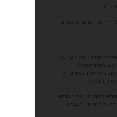
ך יותר.
 ידי הפניית מהמרים כבדים
משתמש אחד מפרסם מחיר - נניח +150 על
האוריולס. משתמש אחר מקבל את המחיר, ומניח בצד היריב מחיר של -150 (לאחר עמלה).
עומה. אף סוכן הימורים לא
טהורה ביותר.
ספים בנאמנות, ויוצר הימורים
החדש של
הימורי בלוקצ'יין