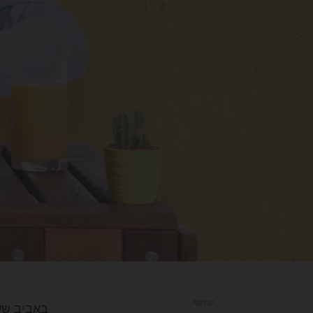
שיתוף
באביב שעב