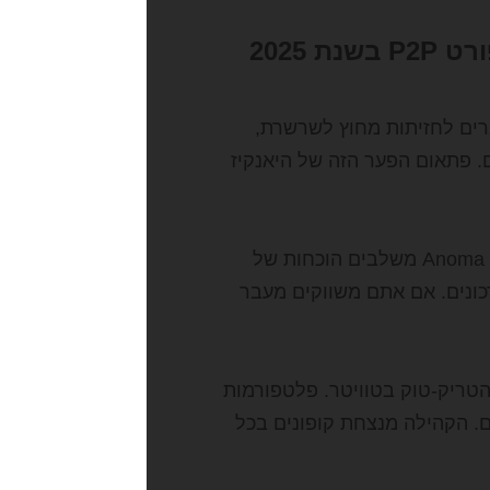
2025
רים לחזיתות מחוץ לשרשרת,
 פתאום הפער הזה של היאנקיז
רגולטורים דורשים KYC; מהמרים כמהים לפרטיות. סטארט-אפים כמו Anoma משלבים הוכחות של
כונים. אם אתם משווקים מעבר
טריק-טוק בטוויטר. פלטפורמות
עי NFT ובריכות חלוקת רווחים. הקהילה מנצחת קופונים בכל