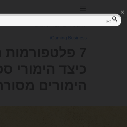
הקלד
את
דף הבית
IGAMING BUSINESS
שאילתת
החיפוש
שלך
iGaming Business
ולחץ
על
Enter:
הימורים מסורת