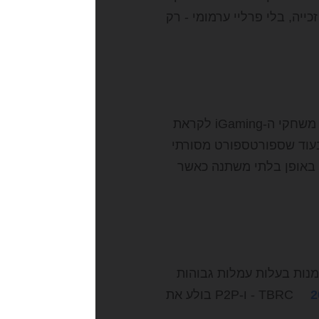
ייה, בלי פרליי ערמומי - רק
הפריסה המדוברת ביותר של משחקי ה-iGaming לקראת
 ראשית, פער העלויות: בורסות גורמות לעמלה של פחות מ-2% בעוד שספורטספורט מסורתי
, לפעמים באופן בלתי משתנה כאשר
נות בעלות עמלות גבוהות
TBRC - ו-P2P בולע את