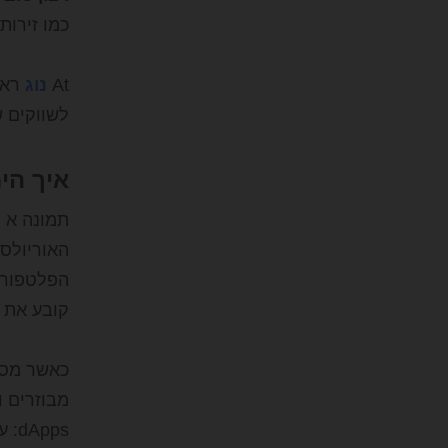
כמו זירות
At
נוג
ראי
לשווקים 
איך הימורי P2P עובדים
תמונה א
ב
הפלטפורמה
קובע את 
כאשר מסיל
מבוזרים ו
dApps: עמידות לצנזורה, טווח הגעה עולמי, הסדר תכנותי.