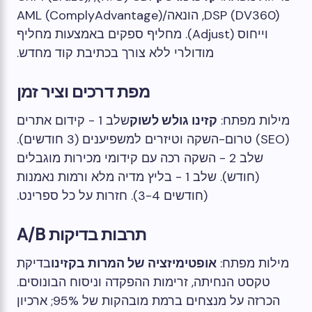
DSP (DV360), הונאה/AML (ComplyAdvantage)
וייחוס (Adjust). מחליף ספקים באמצעות מחליף
מודולרי ללא צורך בכתיבת קוד מחדש.
מפת דרכים וציר זמן
מילות מפתח:
קזינו גולש לשוק
שלב 1 - קידום אתרים
(SEO) טרום-השקה וטיזרים למשפיענים (3 חודשים).
שלב 2 - השקה רכה עם קידומי מכירות מוגבלים
(חודש). שלב 1 - בליץ מדיה מלא ורמות נאמנות
(חודשים 3-4). חזרות על כל ספרינט.
תרבות בדיקות A/B
מילות מפתח:
אופטימיזציה של המרות בקזינו
בדיקת
טקסט הנחיתה, זרימות ההפקדה וניסוח הבונוסים.
הכרזה על מנצחים ברמת מובהקות של 95%; ארכיון