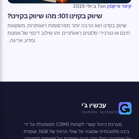
קיסר פיקסון
on
7 ביולי 2025
שיווק בקזינו 101: מהו שיווק בקזינו?
שיווק בקזינו הוא הרבה יותר מפרסומות ראוותניות, משקאות
חינם או טורנירי סלוטים ראוותניים. זהו שילוב דינמי של אמנות
ומדע, אריגה...
עכשיו ג'י
IGAMING BUSINESS
מערכת ניהול קשרי לקוחות (CRM) המופעלת על ידי
בינה מלאכותית שמגנה על שולי הרווח של NGR, שומרת
על שחקנים בעלי ערך גבוה ושומרת על תאימות לצמיחה.