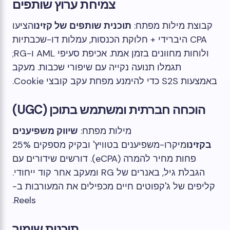
צמיחת ערוץ שותפים
קבוצת מילות מפתח:
תוכנית שותפים של קזינו
הציעו
CPA היברידי + חלוקת הכנסות, עמלות דו-שכבתיות
ולוחות מחוונים בזמן אמת. אכיפת סעיפי AML ו-RG;
תגמלו תנועה נקייה עם שיפורי שכבות. מעקב
באמצעות S2S כדי להימנע מפחת עקב קובצי Cookie.
הוכחה חברתית ומשתמש בתוכן (UGC)
מילות מפתח:
שיווק משפיענים
בקזינו
מיקרו-משפיענים בטוויץ' ובקיק מספקים 25%
פחות מחיר להמרה (eCPA). דורשים שידורים עם
הגבלת גיל, באנרים של RG ומעקב אחר קוד ייחודי.
קליפים של ג'קפוטים חיים מכפילים את המעורבות ב-
Reels.
תוכנית שימור