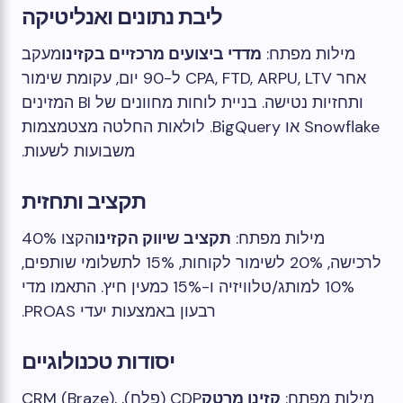
ליבת נתונים ואנליטיקה
מילות מפתח:
מדדי ביצועים מרכזיים בקזינו
מעקב
אחר CPA, FTD, ARPU, LTV ל-90 יום, עקומת שימור
ותחזיות נטישה. בניית לוחות מחוונים של BI המזינים
Snowflake או BigQuery. לולאות החלטה מצטמצמות
משבועות לשעות.
תקציב ותחזית
מילות מפתח:
תקציב שיווק הקזינו
הקצו 40%
לרכישה, 20% לשימור לקוחות, 15% לתשלומי שותפים,
10% למותג/טלוויזיה ו-15% כמעין חיץ. התאמו מדי
רבעון באמצעות יעדי PROAS.
יסודות טכנולוגיים
מילות מפתח:
קזינו מרטק
CDP (פלח), CRM (Braze),