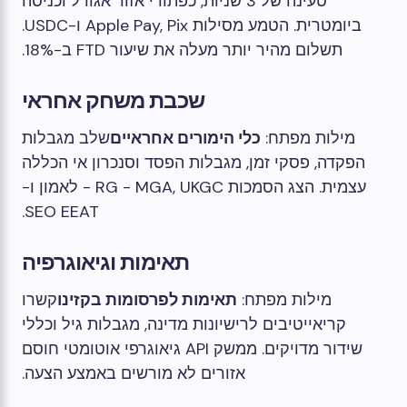
טעינה של 3 שניות, כפתורי אזור אגודל וכניסה
ביומטרית. הטמע מסילות Apple Pay, Pix ו-USDC.
תשלום מהיר יותר מעלה את שיעור FTD ב-18%.
שכבת משחק אחראי
מילות מפתח:
כלי הימורים אחראיים
שלב מגבלות
הפקדה, פסקי זמן, מגבלות הפסד וסנכרון אי הכללה
עצמית. הצג הסמכות RG - MGA, UKGC - לאמון ו-
SEO EEAT.
תאימות וגיאוגרפיה
מילות מפתח:
תאימות לפרסומות בקזינו
קשרו
קריאייטיבים לרישיונות מדינה, מגבלות גיל וכללי
שידור מדויקים. ממשק API גיאוגרפי אוטומטי חוסם
אזורים לא מורשים באמצע הצעה.