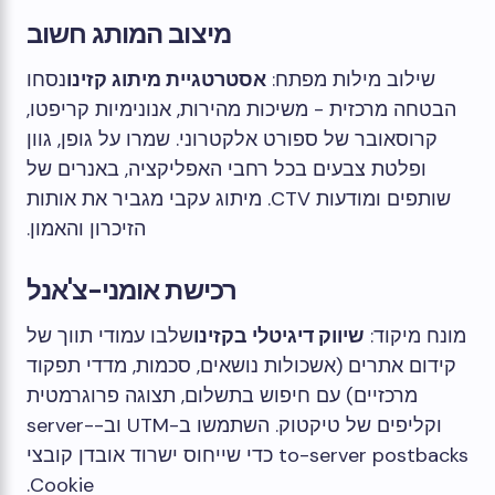
מיצוב המותג חשוב
שילוב מילות מפתח:
אסטרטגיית מיתוג קזינו
נסחו
הבטחה מרכזית - משיכות מהירות, אנונימיות קריפטו,
קרוסאובר של ספורט אלקטרוני. שמרו על גופן, גוון
ופלטת צבעים בכל רחבי האפליקציה, באנרים של
שותפים ומודעות CTV. מיתוג עקבי מגביר את אותות
הזיכרון והאמון.
רכישת אומני-צ'אנל
מונח מיקוד:
שיווק דיגיטלי בקזינו
שלבו עמודי תווך של
קידום אתרים (אשכולות נושאים, סכמות, מדדי תפקוד
מרכזיים) עם חיפוש בתשלום, תצוגה פרוגרמטית
וקליפים של טיקטוק. השתמשו ב-UTM וב-server-
to-server postbacks כדי שייחוס ישרוד אובדן קובצי
Cookie.