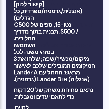
תיקיית קריאייטיב:
[קישור לכונן]
(אנגלית/גרמנית/ספרדית, כל
הגדלים)
חשבונית:
נטו-15, ספים של €500
/ $500. תבנית בתוך מדריך
ההליכים.
שיטות עבודה מומלצות:
השתמשו
במזהי משנה לכל
מיקום/מכשיר/שפה; שלחו את 3
המיקומים המובילים שלכם לאישור
מראש; התחל עם Lander A
(אנגליה) או Lander B (גרמניה).
נתאם פתיחת משחק של 20 דקות
כדי לתאם יעדים ומגבלות.
לחיים,