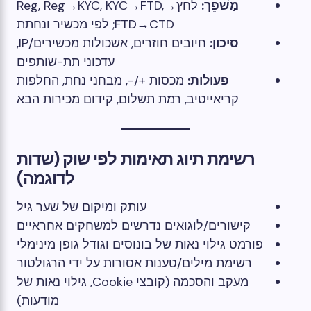
מַשׁפֵּך:
לחץ→Reg, Reg→KYC, KYC→FTD,
FTD→CTD; לפי מכשיר ונחתת
סיכון:
חיובים חוזרים, אשכולות מכשירים/IP,
עדכוני תת-שותפים
פעולות:
מכסות +/-, מבחני נחת, החלפות
קריאייטיב, רמת תשלום, קידום מכירות הבא
רשימת תיוג תאימות לפי שוק (שדות
לדוגמה)
עותק ומיקום של שער גיל
קישורים/לוגואים נדרשים למשחקים אחראיים
פורמט גילוי נאות של בונוסים וגודל גופן מינימלי
רשימת מילים/טענות אסורות על ידי הרגולטור
מעקב והסכמה (קובצי Cookie, גילוי נאות של
מודעות)