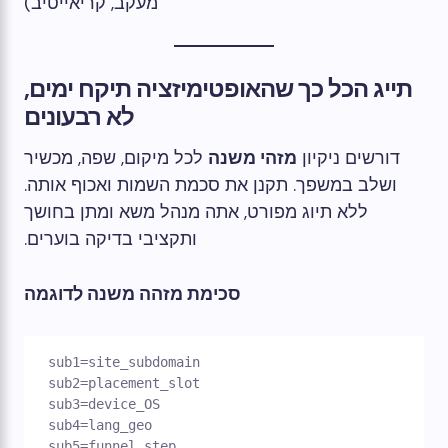
מעקב, קריאייטיב)
תייג הכל כך שהאופטימיזציה תיקח ימים,
לא רבעונים
דורשים ניקיון
מזהי משנה
לכל מיקום, שפה, מכשיר
ושלב במשפך. תקנן את סכמת השמות ואכוף אותה.
ללא תיוג מפורט, אתה מנהל משא ומתן בחושך
ותקציבי בדיקה בוערים.
סכימת מזהה משנה לדוגמה
sub1=site_subdomain

sub2=placement_slot

sub3=device_OS

sub4=lang_geo

sub5=funnel_step 