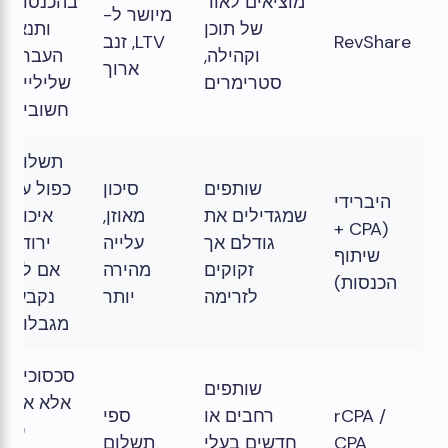
מוציאים לאור
בהכנסות
מיושר ל-
של תוכן
ותנאי
RevShare
LTV, זנב
וקהילה,
העברה
ארוך
סטרימרים
שליליים
חשובים
תשלום
שותפים
סיכון
כפול על
היברידי
שמגדילים את
מאוזן,
איכות
(CPA +
גודלם אך
עלייה
ירודה
שיתוף
זקוקים
מהירה
אם לא
הכנסות)
לזרימה
יותר
נקבעו
מגבלות
סכסוכים
שותפים
אלא אם
rCPA /
רחבים או
ספי
כן
CPA
חדשים בעלי
תשלום