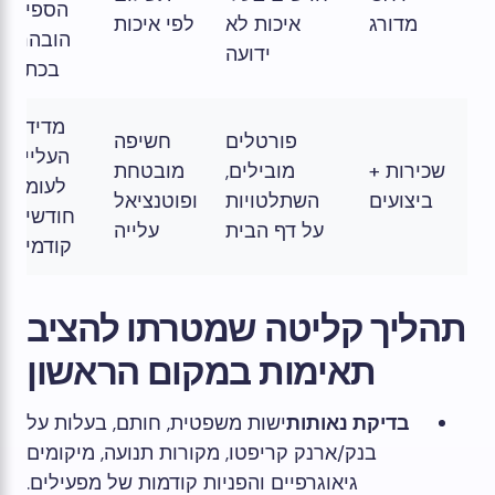
הספים
מדורג
איכות לא
לפי איכות
הובהרו
ידועה
בכתב
מדידת
פורטלים
חשיפה
העלייה
שכירות +
מובילים,
מובטחת
לעומת
ביצועים
השתלטויות
ופוטנציאל
חודשים
על דף הבית
עלייה
קודמים
תהליך קליטה שמטרתו להציב
תאימות במקום הראשון
בדיקת נאותות
ישות משפטית, חותם, בעלות על
בנק/ארנק קריפטו, מקורות תנועה, מיקומים
גיאוגרפיים והפניות קודמות של מפעילים.