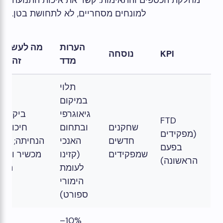
מחלקת הכספים והתאימות. קשר את איכות התנועה
למונחים מסחריים, לא לתחושת בטן.
הערות
מה לעשות 
KPI
נוסחה
מדד
זה נס
תלוי
במיקום
גיאוגרפי
ביקורת
FTD
שחקנים
ובתחום
חיכוך נ
(מפקידים
חדשים
האנכי
הנחיתה; בדי
בפעם
שמפקידים
(קזינו
מכשיר ותמה
הראשונה)
לעומת
תשל
הימורי
ספורט)
10%–