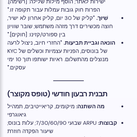
ישירות לאתר; הוסף מילות שלילה: [רשימה].
הפרות חוק גובות עמלות עבור תקופה זו."
שִׁיוּך.
"קליק של 30 יום, קליק אחרון לא ישיר,
חוצה מכשירים דרך מזהה משתמש; שובר שוויון
בין ספורט/קזינו: [חוקים]."
הונאה וגביית תביעות.
"החזרי חיוב, ניצול לרעה
של בונוסים, הפניות עצמיות וכשלים של KYC
מנוצלים מהתשלום. ראיות ישותפו תוך 10 ימי
עסקים."
תבנית רבעון חודשי (טופס מקוצר)
מה השתנה:
מיקומים, קריאייטיבים, תמהיל
גיאוגרפי
קבוצות:
ARPU שבועי 7/30/60/90; עלות בונוס;
שיעור הפקדה חוזרת