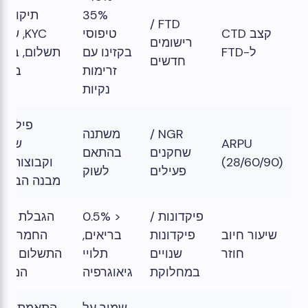
35%
תיקון ש
FTD /
קצב CTD
טיפוסי
KYC, שג
רישומים
ל-FTD
בקזינו עם
תשלום, בהיר
חדשים
זרימות
בונו
נקיות
פילוח 
NGR /
משתנה
ARPU
שותפ
שחקנים
בהתאם
(28/60/90)
וקבוצות; כוו
פעילים
לשוק
מבנה הבונוס
פיקדונות /
< 0.5%
הגבלת תנוע
שיעור חיוב
פיקדונות
בריאים,
החמרת כל
חוזר
שנויים
תלויי
התשלום ובק
במחלוקת
גיאוגרפיה
המהיר