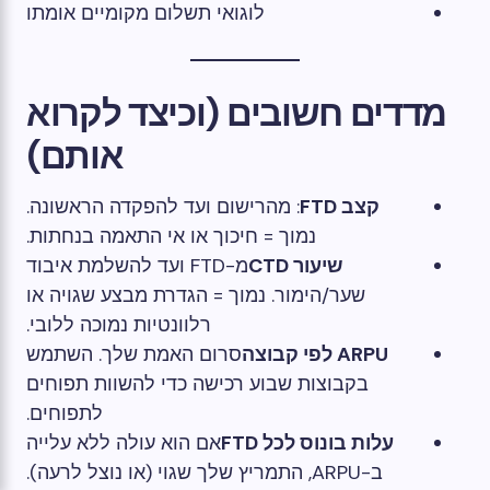
לוגואי תשלום מקומיים אומתו
מדדים חשובים (וכיצד לקרוא
אותם)
קצב FTD
: מהרישום ועד להפקדה הראשונה.
נמוך = חיכוך או אי התאמה בנחתות.
שיעור CTD
מ-FTD ועד להשלמת איבוד
שער/הימור. נמוך = הגדרת מבצע שגויה או
רלוונטיות נמוכה ללובי.
ARPU לפי קבוצה
סרום האמת שלך. השתמש
בקבוצות שבוע רכישה כדי להשוות תפוחים
לתפוחים.
עלות בונוס לכל FTD
אם הוא עולה ללא עלייה
ב-ARPU, התמריץ שלך שגוי (או נוצל לרעה).