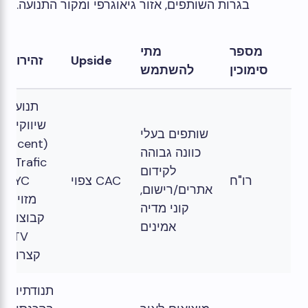
בגרות השותפים, אזור גיאוגרפי ומקור התנועה.
מספר
מתי
Upside
זהירות
סימוכין
להשתמש
תנועה
שיווקית
שותפים בעלי
(Incent
כוונה גבוהה
Trafic),
לקידום
רו"ח
CAC צפוי
KYC
אתרים/רישום,
מזויף,
קוני מדיה
קבוצות
אמינים
LTV
קצרות
תנודתיות