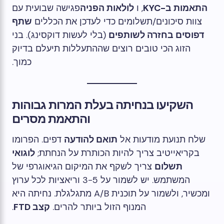
התאמות ב-KYC
, ו
לולאות הפניה
פגישה שבועית עם
צוות סיכונים/תשלומים כדי לעדכן את הכללים
שתף
דפוסים בחזרה לשותפים
(בלי לעשות דוקסינג). בני
הזוג הכי טובים רוצים שההתעללות תיעלם בדיוק
כמוך.
השקיעו בנחיתה בעלת המרות גבוהות
והתאמת מסרים
שלח תנועת מודעות אל
תואם להודעה
דפים. הפרומו
בקריאייטיב צריך להיות הכותרת על הנחתת;
לוגואי
תשלום
צריך לשקף את המיקום הגיאוגרפי של
המשתמש. יש לשמור על 3-5 וריאציות לכל ערוץ
ומכשיר, ולשמור על תוכנית A/B מתגלגלת. נחיתה היא
המנוף הזול ביותר להרים.
קצב FTD
.