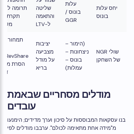
שמור על
התאמת הימו
עלות
יחס עלות
שליטה
תרומה למשח
בונוס /
בונוס
והתאמה
תקרת הימ
GGR
ל-LTV
מקסימ
תמחור מח
(הימור –
יציבות
שולי NGR
ניצחונות –
מצביעה
של השחקן
בונוס –
על מודל
הסרת מבצע
עמלות)
בריא
דולפ
מודלים מסחריים שבאמת
עובדים
בנו עסקאות המבוססות על סיכון וערך מדידים; הימנעו
מ"מידה אחת מתאימה לכולם". ערבבו מודלים לפי