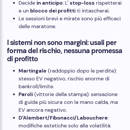
Decide
in anticipo
: L'
stop-loss
rispetterai
e un
blocco dei profitti
ti intascherai.
Le sessioni brevi e mirate sono più efficaci
delle maratone.
I sistemi non sono margini: usali per
forma del rischio
, nessuna promessa
di profitto
Martingale
(raddoppio dopo le perdite):
stesso EV negativo, rischio enorme di
bankroll/limite.
Paroli
(vittorie della stampa): sensazione
di guida più sicura con la mano calda, ma
EV ancora negativo.
D'Alembert/Fibonacci/Labouchere
:
modifiche estetiche solo alla volatilità.