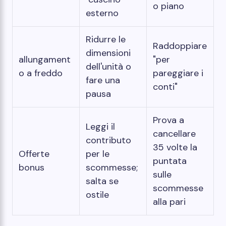
o piano
esterno
Ridurre le
Raddoppiare
dimensioni
allungament
"per
dell'unità o
o a freddo
pareggiare i
fare una
conti"
pausa
Prova a
Leggi il
cancellare
contributo
35 volte la
Offerte
per le
puntata
bonus
scommesse;
sulle
salta se
scommesse
ostile
alla pari