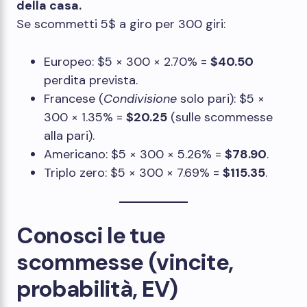
della casa.
Se scommetti 5$ a giro per 300 giri:
Europeo: $5 × 300 × 2.70% =
$40.50
perdita prevista.
Francese (
Condivisione
solo pari): $5 ×
300 × 1.35% =
$20.25
(sulle scommesse
alla pari).
Americano: $5 × 300 × 5.26% =
$78.90
.
Triplo zero: $5 × 300 × 7.69% =
$115.35
.
Conosci le tue
scommesse (vincite,
probabilità, EV)