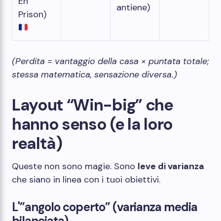
En
antiene)
Prison)
(Perdita = vantaggio della casa × puntata totale;
stessa matematica, sensazione diversa.)
Layout “Win-big” che
hanno senso (e la loro
realtà)
Queste non sono magie. Sono
leve di varianza
che siano in linea con i tuoi obiettivi.
L'”angolo coperto” (varianza media
bilanciata)