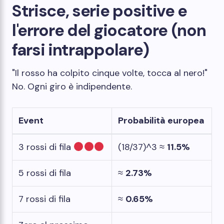
Strisce, serie positive e
l'errore del giocatore (non
farsi intrappolare)
"Il rosso ha colpito cinque volte, tocca al nero!"
No. Ogni giro è indipendente.
Event
Probabilità europea
3 rossi di fila
(18/37)^3 ≈
11.5%
5 rossi di fila
≈
2.73%
7 rossi di fila
≈
0.65%