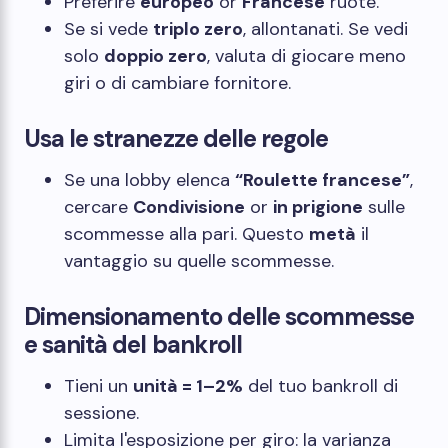
Preferire
europeo
or
Francese
ruote.
Se si vede
triplo zero
, allontanati. Se vedi
solo
doppio zero
, valuta di giocare meno
giri o di cambiare fornitore.
Usa le stranezze delle regole
Se una lobby elenca
“Roulette francese”
,
cercare
Condivisione
or
in prigione
sulle
scommesse alla pari. Questo
metà
il
vantaggio su quelle scommesse.
Dimensionamento delle scommesse
e sanità del bankroll
Tieni un
unità = 1–2%
del tuo bankroll di
sessione.
Limita l'esposizione per giro: la varianza