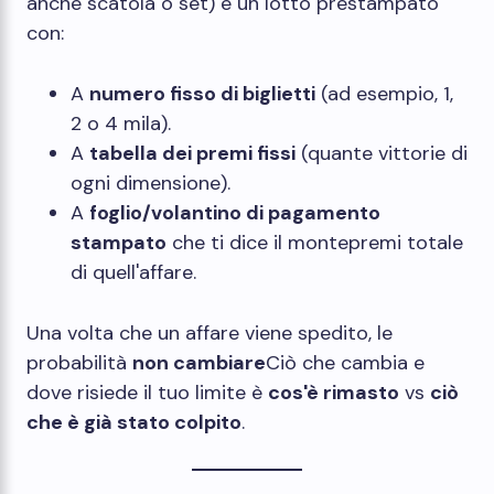
anche scatola o set) è un lotto prestampato
con:
A
numero fisso di biglietti
(ad esempio, 1,
2 o 4 mila).
A
tabella dei premi fissi
(quante vittorie di
ogni dimensione).
A
foglio/volantino di pagamento
stampato
che ti dice il montepremi totale
di quell'affare.
Una volta che un affare viene spedito, le
probabilità
non cambiare
Ciò che cambia e
dove risiede il tuo limite è
cos'è rimasto
vs
ciò
che è già stato colpito
.