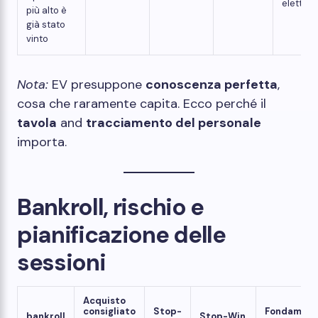
elettrici
più alto è
già stato
vinto
Nota:
EV presuppone
conoscenza perfetta
,
cosa che raramente capita. Ecco perché il
tavola
and
tracciamento del personale
importa.
Bankroll, rischio e
pianificazione delle
sessioni
Acquisto
consigliato
Stop-
Fondament
bankroll
Stop-Win