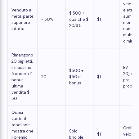
veicoli
Venduto a
elettrici
$ 500 +
metà, parte
aument
~ 50%
qualche $
$1
superiore
mentre i
20/$ 5
intatta
numero 
multe
diminui
Rimangono
20 biglietti,
il massimo
EV ≈ ($
$500 +
è ancora lì,
20) = $2
20
$50 di
$1
bonus
pre-
bonus
ultima
probabil
vendita $
50
Quasi
vuoto, il
tabellone
Crolli di
mostra che
Solo
$1
veicoli
il premio
briciole