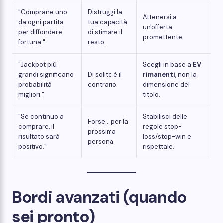
"Comprane uno
Distruggi la
Attenersi a
da ogni partita
tua capacità
un'offerta
per diffondere
di stimare il
promettente.
fortuna."
resto.
"Jackpot più
Scegli in base a
EV
grandi significano
Di solito è il
rimanenti
, non la
probabilità
contrario.
dimensione del
migliori."
titolo.
"Se continuo a
Stabilisci delle
Forse... per la
comprare, il
regole stop-
prossima
risultato sarà
loss/stop-win e
persona.
positivo."
rispettale.
Bordi avanzati (quando
sei pronto)