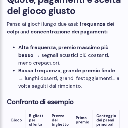
del gioco giusto
Pensa ai giochi lungo due assi:
frequenza dei
colpi
and
concentrazione dei pagamenti
.
Alta frequenza, premio massimo più
basso
→ segnali acustici più costanti,
meno crepacuori.
Bassa frequenza, grande premio finale
→ lunghi deserti, grandi festeggiamenti… a
volte seguiti dal rimpianto.
Confronto di esempio
Biglietti
Prezzo
Conteggio
Ta
Primo
Gioco
per
del
dei premi
su
premio
offerta
biglietto
principali
co