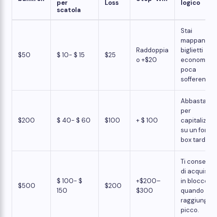
per
Loss
logico
scatola
Stai
mappando:
Raddoppia
biglietti
$50
$ 10- $ 15
$25
o +$20
economici,
poca
sofferenza.
Abbastanz
per
$200
$ 40- $ 60
$100
+ $ 100
capitalizzar
su un forte
box tardivo.
Ti consente
di acquista
$ 100- $
+$200–
in blocco
$500
$200
150
$300
quando l'EV
raggiunge 
picco.