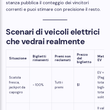
stanza pubblica il conteggio dei vincitori
correnti e puoi stimare con precisione il resto.
Scenari di veicoli elettrici
che vedrai realmente
Prezzo
Biglietti
Premi non
Matema
Situazione
del
rimanenti
reclamati
EV
biglietto
EV ≈
Scatola
(Pagam
fresca,
Tutti i
totale ÷
~ 100%
$1
jackpot da
premi
biglietti
capogiro
totali). D
solito < 
Il valore