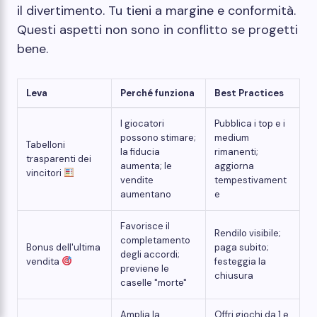
il divertimento. Tu tieni a margine e conformità.
Questi aspetti non sono in conflitto se progetti
bene.
Leva
Perché funziona
Best Practices
I giocatori
Pubblica i top e i
possono stimare;
medium
Tabelloni
la fiducia
rimanenti;
trasparenti dei
aumenta; le
aggiorna
vincitori
vendite
tempestivament
aumentano
e
Favorisce il
Rendilo visibile;
completamento
Bonus dell'ultima
paga subito;
degli accordi;
vendita
festeggia la
previene le
chiusura
caselle "morte"
Amplia la
Offri giochi da 1 e