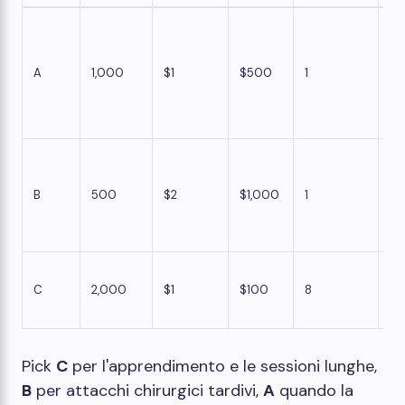
A
1,000
$1
$500
1
1 i
B
500
$2
$1,000
1
1 i
C
2,000
$1
$100
8
1 i
Pick
C
per l'apprendimento e le sessioni lunghe,
B
per attacchi chirurgici tardivi,
A
quando la