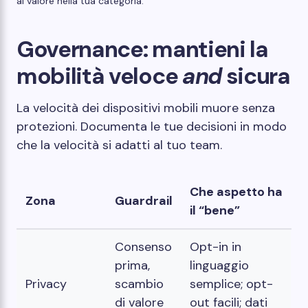
al valore nella tua categoria.
Governance: mantieni la
mobilità veloce
and
sicura
La velocità dei dispositivi mobili muore senza
protezioni. Documenta le tue decisioni in modo
che la velocità si adatti al tuo team.
Che aspetto ha
Zona
Guardrail
il “bene”
Consenso
Opt-in in
prima,
linguaggio
Privacy
scambio
semplice; opt-
di valore
out facili; dati