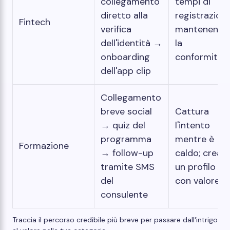
collegamento
tempi di
diretto alla
registrazion
Fintech
verifica
mantenendo
dell'identità →
la
onboarding
conformità
dell'app clip
Collegamento
breve social
Cattura
→ quiz del
l'intento
programma
mentre è
Formazione
→ follow-up
caldo; crea
tramite SMS
un profilo
del
con valore
consulente
Traccia il percorso credibile più breve per passare dall'intrigo