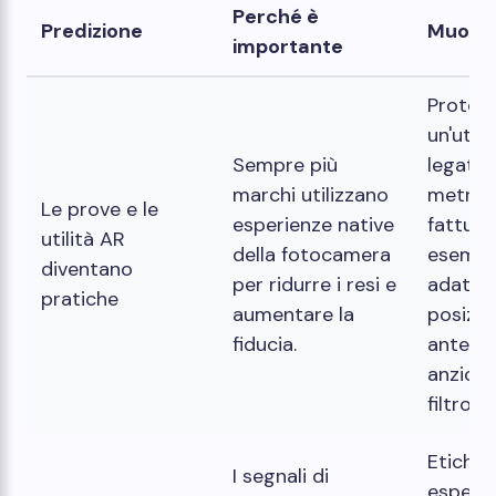
Perché è
Predizione
Muovit
importante
Prototi
un'utili
Sempre più
legata 
marchi utilizzano
metrica
Le prove e le
esperienze native
fattura
utilità AR
della fotocamera
esempi
diventano
per ridurre i resi e
adatta
pratiche
aumentare la
posizi
fiducia.
antepr
anziché
filtro d
Etichet
I segnali di
esperie