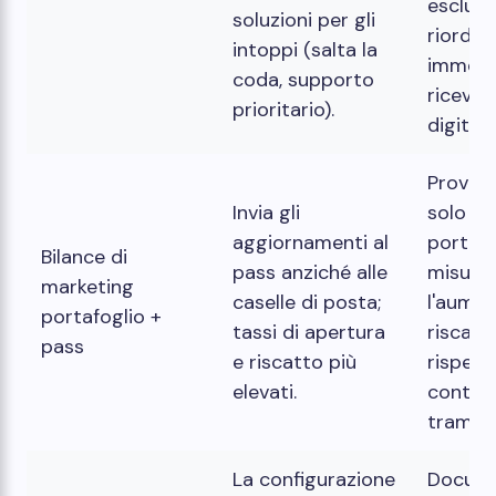
esclusiv
soluzioni per gli
riordin
intoppi (salta la
immedi
coda, supporto
ricevut
prioritario).
digitali)
Prova u
Invia gli
solo pe
aggiornamenti al
portafo
Bilance di
pass anziché alle
misura
marketing
caselle di posta;
l'aumen
portafoglio +
tassi di apertura
riscatt
pass
e riscatto più
rispett
elevati.
control
tramite
La configurazione
Docume