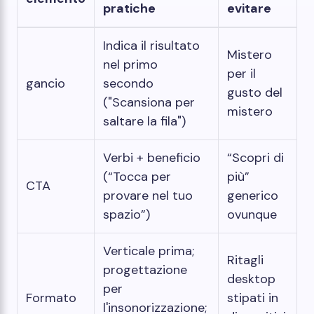
pratiche
evitare
Indica il risultato
Mistero
nel primo
per il
gancio
secondo
gusto del
("Scansiona per
mistero
saltare la fila")
Verbi + beneficio
“Scopri di
(“Tocca per
più”
CTA
provare nel tuo
generico
spazio”)
ovunque
Verticale prima;
Ritagli
progettazione
desktop
per
Formato
stipati in
l'insonorizzazione;