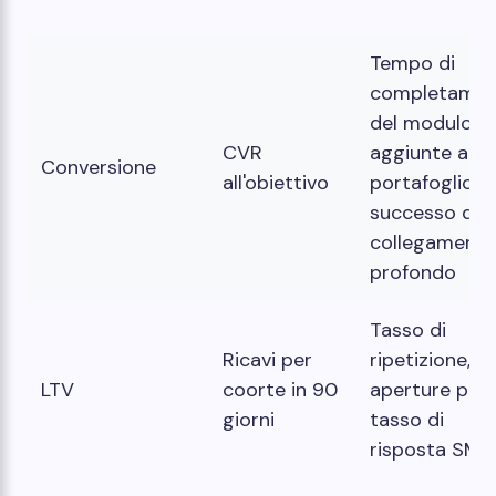
Tempo di
completame
del modulo,
CVR
aggiunte al
Conversione
all'obiettivo
portafoglio,
successo del
collegament
profondo
Tasso di
Ricavi per
ripetizione,
LTV
coorte in 90
aperture pass
giorni
tasso di
risposta SMS