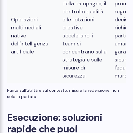
della campagna, il
prompt
controllo qualità
regole
Operazioni
e le rotazioni
decision
multimediali
creative
richied
native
accelerano; i
partec
dell'intelligenza
team si
umana 
artificiale
concentrano sulla
garanti
strategia e sulle
sicurez
misure di
l'equità
sicurezza.
marchi
Punta sull'utilità e sul contesto; misura la redenzione, non
solo la portata.
Esecuzione: soluzioni
rapide che puoi