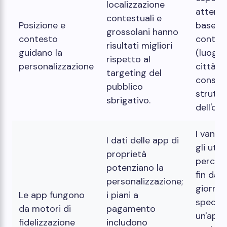
localizzazione
atterra
contestuali e
Posizione e
base al
grossolani hanno
contesto
contes
risultati migliori
guidano la
(luogo,
rispetto al
personalizzazione
città) e
targeting del
conseg
pubblico
struttu
sbrigativo.
dell'off
I vanta
I dati delle app di
gli uten
proprietà
percep
potenziano la
fin dal
personalizzazione;
giorno 
Le app fungono
i piani a
spedizi
da motori di
pagamento
un'app 
fidelizzazione
includono