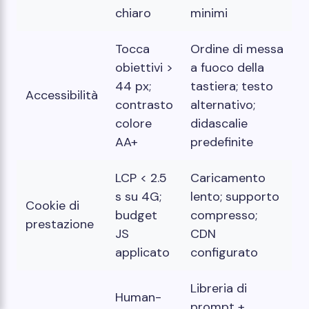
chiaro
minimi
Tocca
Ordine di messa
obiettivi >
a fuoco della
44 px;
tastiera; testo
Accessibilità
contrasto
alternativo;
colore
didascalie
AA+
predefinite
LCP < 2.5
Caricamento
s su 4G;
lento; supporto
Cookie di
budget
compresso;
prestazione
JS
CDN
applicato
configurato
Libreria di
Human-
prompt +