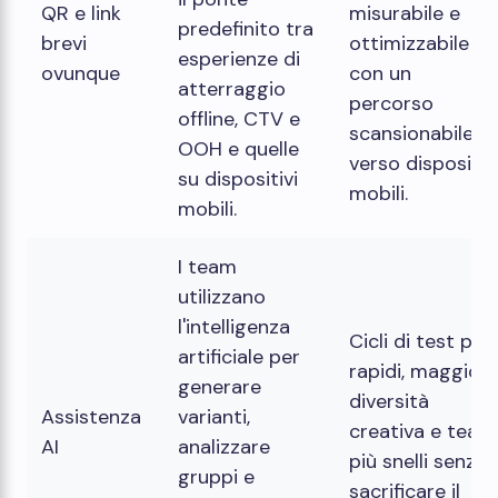
QR e link
misurabile e
predefinito tra
brevi
ottimizzabile
esperienze di
ovunque
con un
atterraggio
percorso
offline, CTV e
scansionabile
OOH e quelle
verso dispositiv
su dispositivi
mobili.
mobili.
I team
utilizzano
l'intelligenza
Cicli di test più
artificiale per
rapidi, maggior
generare
diversità
Assistenza
varianti,
creativa e team
AI
analizzare
più snelli senza
gruppi e
sacrificare il