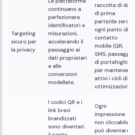
Le piattaforme
raccolta di dati
continuano a
di prima
perfezionare
parte/da zero in
identificatori e
ogni punto di
Targeting
misurazioni,
contatto
sicuro per
accelerando il
mobile (QR,
la privacy
passaggio ai
SMS, passaggi
dati proprietari
di portafoglio)
e alle
per mantenere
conversioni
attivi i cicli di
modellate.
ottimizzazione.
I codici QR e i
Ogni
link brevi
impressione
brandizzati
non cliccabile
sono diventati
può diventare
il ​​ponte