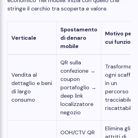
economico" nel mobile. Inizia con quello che
stringe il cerchio tra scoperta e valore.
Spostamento
Motivo per
Verticale
di denaro
cui funziona
mobile
QR sulla
Trasforma
confezione →
Vendita al
ogni scaffale
coupon
dettaglio e beni
in un
portafoglio →
di largo
percorso
deep link
consumo
tracciabile e
localizzatore
riscattabile
negozio
Elimina gli
OOH/CTV QR
attriti di