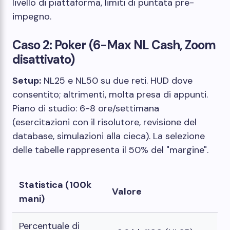
livello di piattaforma, limiti di puntata pre-
impegno.
Caso 2: Poker (6-Max NL Cash, Zoom
disattivato)
Setup:
NL25 e NL50 su due reti. HUD dove
consentito; altrimenti, molta presa di appunti.
Piano di studio: 6-8 ore/settimana
(esercitazioni con il risolutore, revisione del
database, simulazioni alla cieca). La selezione
delle tabelle rappresenta il 50% del "margine".
Statistica (100k
Valore
mani)
Percentuale di