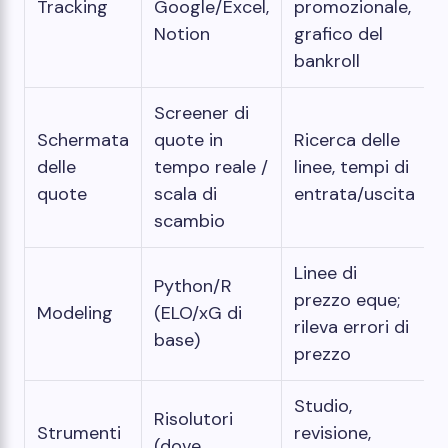
Tracking
Google/Excel,
promozionale,
Notion
grafico del
bankroll
Screener di
Schermata
quote in
Ricerca delle
delle
tempo reale /
linee, tempi di
quote
scala di
entrata/uscita
scambio
Linee di
Python/R
prezzo eque;
Modeling
(ELO/xG di
rileva errori di
base)
prezzo
Studio,
Risolutori
Strumenti
revisione,
(dove