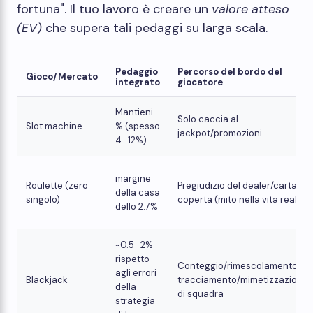
fortuna". Il tuo lavoro è creare un
valore atteso
(EV)
che supera tali pedaggi su larga scala.
Pedaggio
Percorso del bordo del
Gioco/Mercato
integrato
giocatore
Mantieni
Solo caccia al
Slot machine
% (spesso
jackpot/promozioni
4–12%)
margine
Roulette (zero
Pregiudizio del dealer/carta
della casa
singolo)
coperta (mito nella vita reale)
dello 2.7%
~0.5–2%
rispetto
Conteggio/rimescolamento-
agli errori
Blackjack
tracciamento/mimetizzazione
della
di squadra
strategia