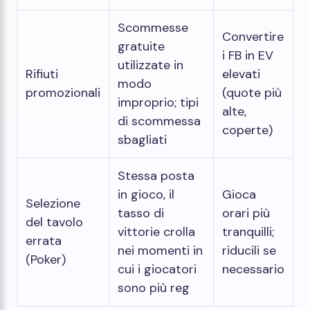
Scommesse
Convertire
gratuite
i FB in EV
utilizzate in
Rifiuti
elevati
modo
promozionali
(quote più
improprio; tipi
alte,
di scommessa
coperte)
sbagliati
Stessa posta
in gioco, il
Gioca
Selezione
tasso di
orari più
del tavolo
vittorie crolla
tranquilli;
errata
nei momenti in
riducili se
(Poker)
cui i giocatori
necessario
sono più reg