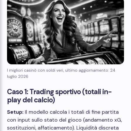
I migliori casinò con soldi veri, ultimo aggiornamento: 24
luglio 2026
Caso 1: Trading sportivo (totali in-
play del calcio)
Setup:
Il modello calcola i totali di fine partita
con input sullo stato del gioco (andamento xG,
sostituzioni, affaticamento). Liquidità discreta