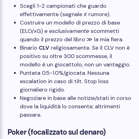
Scegli 1-2 campionati che guardo
effettivamente (segnale ≠ rumore).
Costruire un modello di prezzo di base
(ELO/xG) e
esclusivamente
scommetti
quando il prezzo del libro ≫ la mia fiera.
Binario
CLV
religiosamente. Se il CLV non è
positivo su oltre 300 scommesse, il
modello è un giocattolo, non un vantaggio.
Puntata 0.5-1.0%/giocata. Nessuna
escalation in caso di tilt. Stop loss
giornaliero rigido.
Negoziare in base alle notizie/stati in corso
dove la liquidità lo consente; altrimenti
passare.
Poker (focalizzato sul denaro)