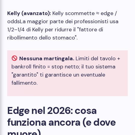
Kelly (avanzato):
Kelly scommette ≈
edge /
odds
La maggior parte dei professionisti usa
1/2–1/4 di Kelly per ridurre il "fattore di
ribollimento dello stomaco".
Nessuna martingala.
Limiti del tavolo +
bankroll finito = stop netto; il tuo sistema
"garantito" ti garantisce un eventuale
fallimento.
Edge nel 2026: cosa
funziona ancora (e dove
muore)