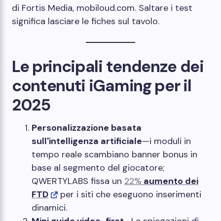
di Fortis Media, mobiloud.com. Saltare i test
significa lasciare le fiches sul tavolo.
Le principali tendenze dei
contenuti iGaming per il
2025
Personalizzazione basata
sull'intelligenza artificiale
—i moduli in
tempo reale scambiano banner bonus in
base al segmento del giocatore;
QWERTYLABS fissa un
22%
aumento dei
FTD
per i siti che eseguono inserimenti
dinamici.