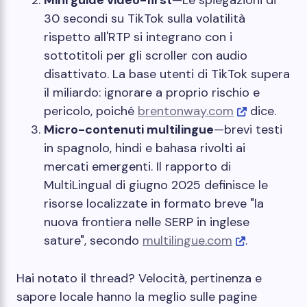
Mini guide video-first
—Le spiegazioni di
30 secondi su TikTok sulla volatilità
rispetto all'RTP si integrano con i
sottotitoli per gli scroller con audio
disattivato. La base utenti di TikTok supera
il miliardo: ignorare a proprio rischio e
pericolo, poiché
brentonway.com
dice.
Micro-contenuti multilingue
—brevi testi
in spagnolo, hindi e bahasa rivolti ai
mercati emergenti. Il rapporto di
MultiLingual di giugno 2025 definisce le
risorse localizzate in formato breve "la
nuova frontiera nelle SERP in inglese
sature", secondo
multilingue.com
.
Hai notato il thread? Velocità, pertinenza e
sapore locale hanno la meglio sulle pagine