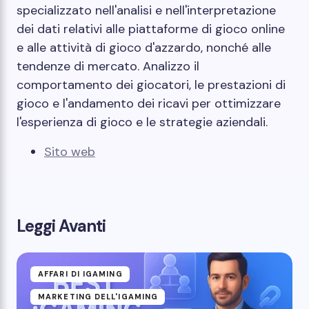
specializzato nell'analisi e nell'interpretazione
dei dati relativi alle piattaforme di gioco online
e alle attività di gioco d'azzardo, nonché alle
tendenze di mercato. Analizzo il
comportamento dei giocatori, le prestazioni di
gioco e l'andamento dei ricavi per ottimizzare
l'esperienza di gioco e le strategie aziendali.
Sito web
Leggi Avanti
AFFARI DI IGAMING
MARKETING DELL'IGAMING