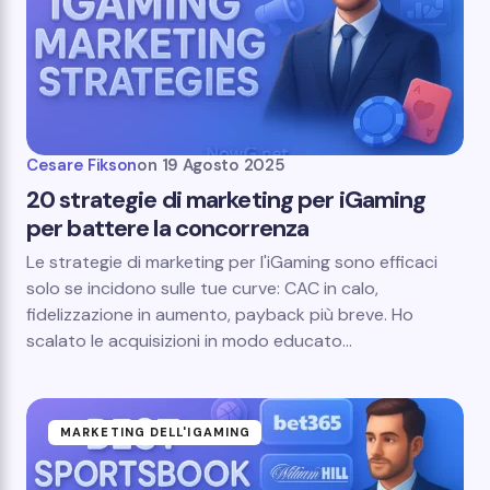
Cesare Fikson
on
19 Agosto 2025
20 strategie di marketing per iGaming
per battere la concorrenza
Le strategie di marketing per l'iGaming sono efficaci
solo se incidono sulle tue curve: CAC in calo,
fidelizzazione in aumento, payback più breve. Ho
scalato le acquisizioni in modo educato...
MARKETING DELL'IGAMING