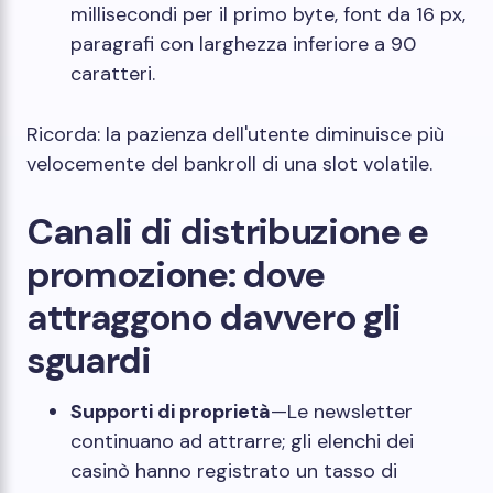
millisecondi per il primo byte, font da 16 px,
paragrafi con larghezza inferiore a 90
caratteri.
Ricorda: la pazienza dell'utente diminuisce più
velocemente del bankroll di una slot volatile.
Canali di distribuzione e
promozione: dove
attraggono davvero gli
sguardi
Supporti di proprietà
—Le newsletter
continuano ad attrarre; gli elenchi dei
casinò hanno registrato un tasso di