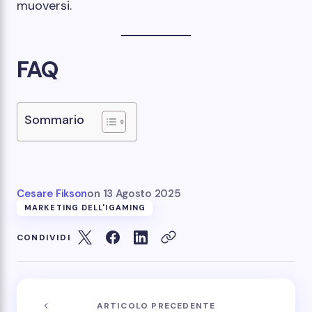
muoversi.
FAQ
Sommario
Cesare Fikson
on
13 Agosto 2025
MARKETING DELL'IGAMING
CONDIVIDI
ARTICOLO PRECEDENTE