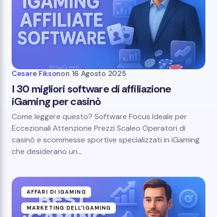
Cesare Fikson
on
16 Agosto 2025
I 30 migliori software di affiliazione
iGaming per casinò
Come leggere questo? Software Focus Ideale per
Eccezionali Attenzione Prezzi Scaleo Operatori di
casinò e scommesse sportive specializzati in iGaming
che desiderano un...
AFFARI DI IGAMING
MARKETING DELL'IGAMING