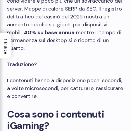
condividere è poco più che un sovraccarico del
server. Mappe di calore SERP da SEO. Il registro
del traffico del casinò del 2025 mostra un
aumento dei clic sui giochi per dispositivi
mobili.
40% su base annua
mentre il tempo di
→
permanenza sul desktop si è ridotto di un
Indice
quarto.
Traduzione?
I contenuti hanno a disposizione pochi secondi,
a volte microsecondi, per catturare, rassicurare
e convertire.
Cosa sono i contenuti
iGaming?