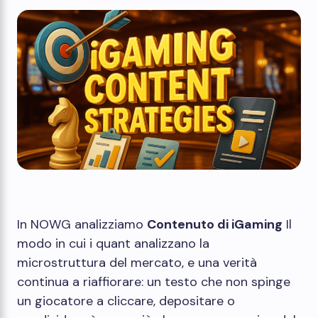
In NOWG analizziamo
Contenuto di iGaming
Il
modo in cui i quant analizzano la
microstruttura del mercato, e una verità
continua a riaffiorare: un testo che non spinge
un giocatore a cliccare, depositare o