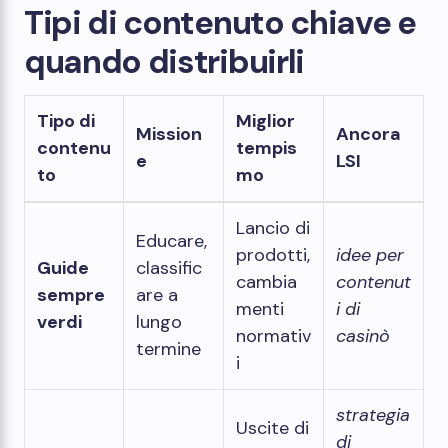
Tipi di contenuto chiave e
quando distribuirli
Tipo di
Miglior
Mission
Ancora
contenu
tempis
e
LSI
to
mo
Lancio di
Educare,
prodotti,
idee per
Guide
classific
cambia
contenut
sempre
are a
menti
i di
verdi
lungo
normativ
casinò
termine
i
strategia
Uscite di
di