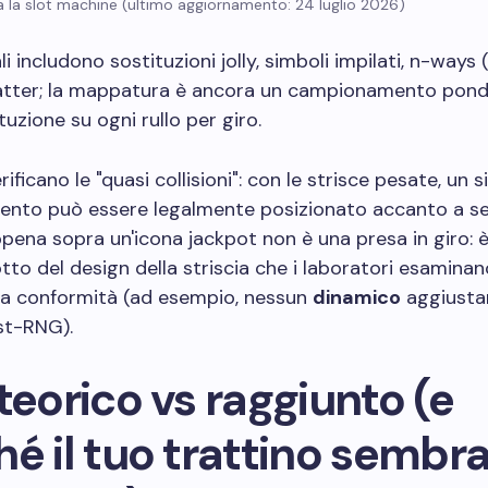
 la slot machine (ultimo aggiornamento: 24 luglio 2026)
li includono sostituzioni jolly, simboli impilati, n-ways
catter; la mappatura è ancora un campionamento pon
uzione su ogni rullo per giro.
rificano le "quasi collisioni": con le strisce pesate, un
ento può essere legalmente posizionato accanto a se
pena sopra un'icona jackpot non è una presa in giro: 
to del design della striscia che i laboratori esaminan
 la conformità (ad esempio, nessun
dinamico
aggiusta
ost-RNG).
teorico vs raggiunto (e
é il tuo trattino sembr