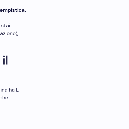
empistica,
stai
azione),
il
bina ha
L
 che