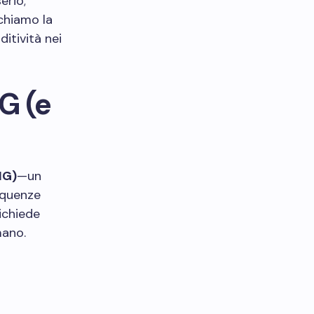
erio;
ichiamo la
ditività nei
G (e
NG)
—un
equenze
richiede
imano.