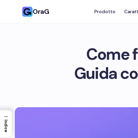
OraG
Prodotto
Caratt
Come f
Guida com
→
Indice