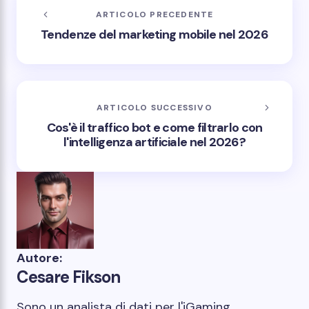
ARTICOLO PRECEDENTE
Tendenze del marketing mobile nel 2026
ARTICOLO SUCCESSIVO
Cos'è il traffico bot e come filtrarlo con
l'intelligenza artificiale nel 2026?
Autore:
Cesare Fikson
Sono un analista di dati per l'iGaming,