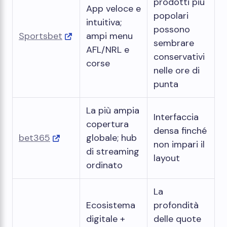
prodotti più
App veloce e
popolari
intuitiva;
possono
Sportsbet
ampi menu
sembrare
AFL/NRL e
conservativi
corse
nelle ore di
punta
La più ampia
Interfaccia
copertura
densa finché
bet365
globale; hub
non impari il
di streaming
layout
ordinato
La
Ecosistema
profondità
digitale +
delle quote