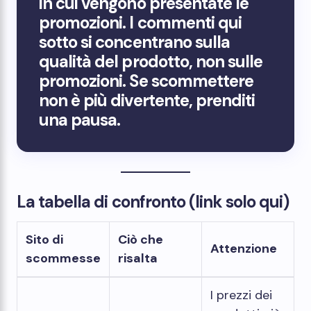
in cui vengono presentate le
promozioni. I commenti qui
sotto si concentrano sulla
qualità del prodotto, non sulle
promozioni. Se scommettere
non è più divertente, prenditi
una pausa.
La tabella di confronto (link solo qui)
Sito di
Ciò che
Attenzione
scommesse
risalta
I prezzi dei