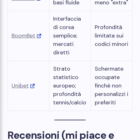
basi fluide
meno "extra"
Interfaccia
di corsa
Profondità
BoomBet
semplice;
limitata sui
mercati
codici minori
diretti
Strato
Schermate
statistico
occupate
Unibet
europeo;
finché non
profondità
personalizzi i
tennis/calcio
preferiti
Recensioni (mi piace e