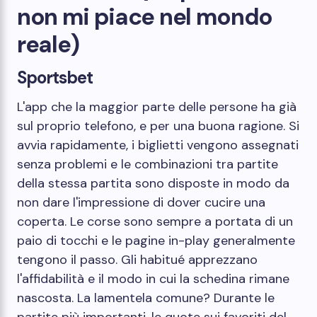
non mi piace nel mondo
reale)
Sportsbet
L'app che la maggior parte delle persone ha già
sul proprio telefono, e per una buona ragione. Si
avvia rapidamente, i biglietti vengono assegnati
senza problemi e le combinazioni tra partite
della stessa partita sono disposte in modo da
non dare l'impressione di dover cucire una
coperta. Le corse sono sempre a portata di un
paio di tocchi e le pagine in-play generalmente
tengono il passo. Gli habitué apprezzano
l'affidabilità e il modo in cui la schedina rimane
nascosta. La lamentela comune? Durante le