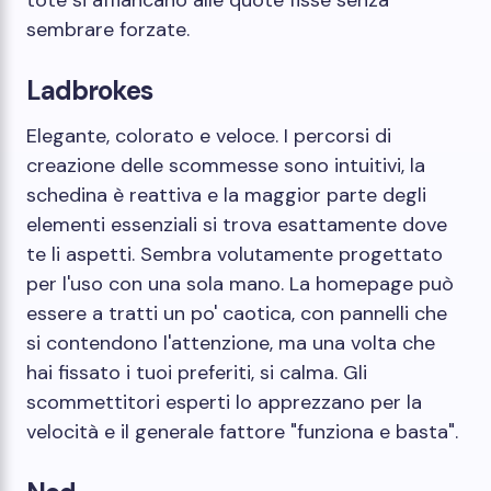
tote si affiancano alle quote fisse senza
sembrare forzate.
Ladbrokes
Elegante, colorato e veloce. I percorsi di
creazione delle scommesse sono intuitivi, la
schedina è reattiva e la maggior parte degli
elementi essenziali si trova esattamente dove
te li aspetti. Sembra volutamente progettato
per l'uso con una sola mano. La homepage può
essere a tratti un po' caotica, con pannelli che
si contendono l'attenzione, ma una volta che
hai fissato i tuoi preferiti, si calma. Gli
scommettitori esperti lo apprezzano per la
velocità e il generale fattore "funziona e basta".