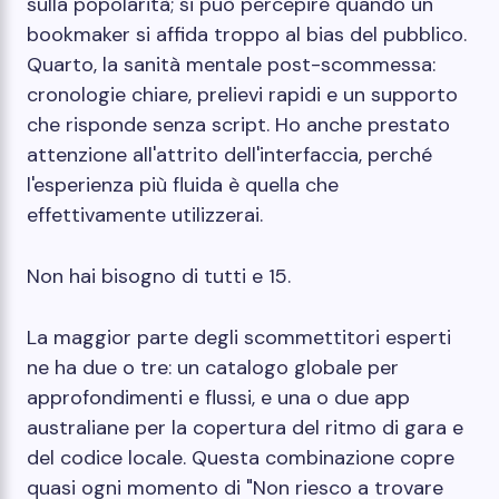
sulla popolarità; si può percepire quando un
bookmaker si affida troppo al bias del pubblico.
Quarto, la sanità mentale post-scommessa:
cronologie chiare, prelievi rapidi e un supporto
che risponde senza script. Ho anche prestato
attenzione all'attrito dell'interfaccia, perché
l'esperienza più fluida è quella che
effettivamente utilizzerai.
Non hai bisogno di tutti e 15.
La maggior parte degli scommettitori esperti
ne ha due o tre: un catalogo globale per
approfondimenti e flussi, e una o due app
australiane per la copertura del ritmo di gara e
del codice locale. Questa combinazione copre
quasi ogni momento di "Non riesco a trovare