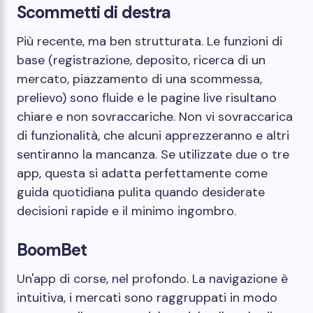
Scommetti di destra
Più recente, ma ben strutturata. Le funzioni di
base (registrazione, deposito, ricerca di un
mercato, piazzamento di una scommessa,
prelievo) sono fluide e le pagine live risultano
chiare e non sovraccariche. Non vi sovraccarica
di funzionalità, che alcuni apprezzeranno e altri
sentiranno la mancanza. Se utilizzate due o tre
app, questa si adatta perfettamente come
guida quotidiana pulita quando desiderate
decisioni rapide e il minimo ingombro.
BoomBet
Un'app di corse, nel profondo. La navigazione è
intuitiva, i mercati sono raggruppati in modo