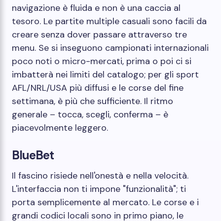
navigazione è fluida e non è una caccia al
tesoro. Le partite multiple casuali sono facili da
creare senza dover passare attraverso tre
menu. Se si inseguono campionati internazionali
poco noti o micro-mercati, prima o poi ci si
imbatterà nei limiti del catalogo; per gli sport
AFL/NRL/USA più diffusi e le corse del fine
settimana, è più che sufficiente. Il ritmo
generale – tocca, scegli, conferma – è
piacevolmente leggero.
BlueBet
Il fascino risiede nell'onestà e nella velocità.
L'interfaccia non ti impone "funzionalità"; ti
porta semplicemente al mercato. Le corse e i
grandi codici locali sono in primo piano, le