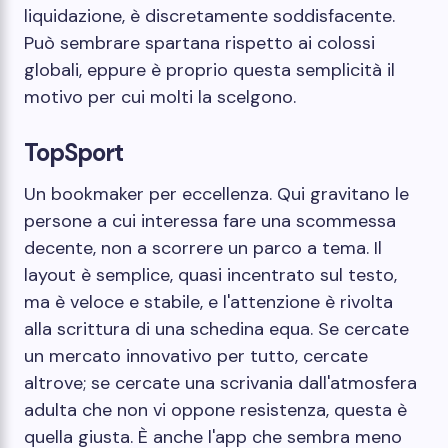
liquidazione, è discretamente soddisfacente.
Può sembrare spartana rispetto ai colossi
globali, eppure è proprio questa semplicità il
motivo per cui molti la scelgono.
TopSport
Un bookmaker per eccellenza. Qui gravitano le
persone a cui interessa fare una scommessa
decente, non a scorrere un parco a tema. Il
layout è semplice, quasi incentrato sul testo,
ma è veloce e stabile, e l'attenzione è rivolta
alla scrittura di una schedina equa. Se cercate
un mercato innovativo per tutto, cercate
altrove; se cercate una scrivania dall'atmosfera
adulta che non vi oppone resistenza, questa è
quella giusta. È anche l'app che sembra meno