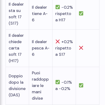
Il dealer
Il dealer
−0.2%
sta su
tiene A-
rispetto
soft 17
6
a H17
(S17)
Il dealer
chiede
Il dealer
+0.2%
carta
pesca A-
rispetto
soft 17
6
a S17
(H17)
Puoi
Doppio
raddopp
dopo la
−0.1%
iare le
divisione
a −0.2%
mani
(DAS)
divise