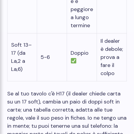
e è
peggiore
a lungo
termine
Il dealer
Soft 13–
è debole;
17 (da
Doppio
5-6
prova a
La,2 a
fare il
La,6)
colpo
Se al tuo tavolo c'è H17 (il dealer chiede carta
su un 17 soft), cambia un paio di doppi soft in
carte; una tabella corretta, adatta alle tue
regole, vale il suo peso in fiches. Io ne tengo una
in mente; tu puoi tenerne una sul telefono: la