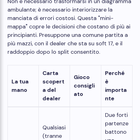
Non è necessario trasformarsi in un diagramma
ambulante; è necessario interiorizzare la
manciata di errori costosi. Questa "mini-
mappa" copre le decisioni che costano di più ai
principianti. Presuppone una comune partita a
più mazzi, con il dealer che sta su soft 17, e il
raddoppio dopo lo split consentito.
Carta
Perché
Gioco
La tua
scopert
è
consigli
mano
a del
importa
ato
dealer
nte
Due forti
partenze
Qualsiasi
battono
(tranne