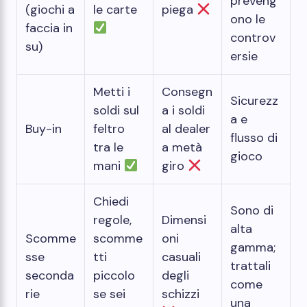
preveng
(giochi a
le carte
piega
ono le
faccia in
controv
su)
ersie
Metti i
Consegn
Sicurezz
soldi sul
a i soldi
a e
Buy-in
feltro
al dealer
flusso di
tra le
a metà
gioco
mani
giro
Chiedi
Sono di
regole,
Dimensi
alta
Scomme
scomme
oni
gamma;
sse
tti
casuali
trattali
seconda
piccolo
degli
come
rie
se sei
schizzi
una