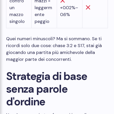
contro
mazzi =
un
leggerm
+0.02%–
mazzo
ente
0.6%
singolo
peggio
Quei numeri minuscoli? Ma si sommano. Se ti
ricordi solo due cose: chase 3:2 e S17, stai già
giocando una partita più amichevole della
maggior parte dei concorrenti.
Strategia di base
senza parole
d'ordine