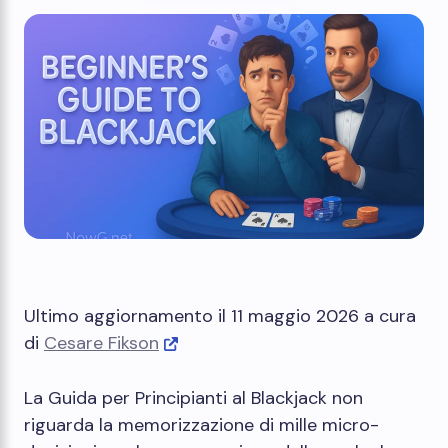
Ultimo aggiornamento il 11 maggio 2026 a cura
di
Cesare Fikson
La Guida per Principianti al Blackjack non
riguarda la memorizzazione di mille micro-