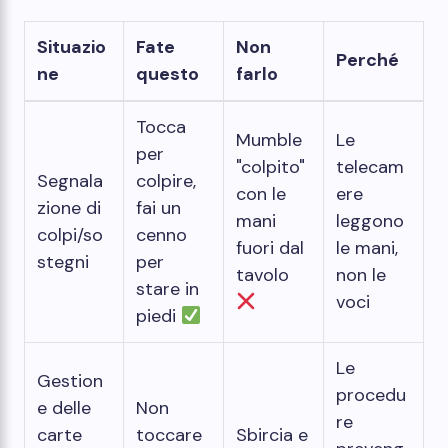
Situazio
Fate
Non
Perché
ne
questo
farlo
Tocca
Mumble
Le
per
"colpito"
telecam
Segnala
colpire,
con le
ere
zione di
fai un
mani
leggono
colpi/so
cenno
fuori dal
le mani,
stegni
per
tavolo
non le
stare in
voci
piedi
Le
Gestion
procedu
e delle
Non
re
carte
toccare
Sbircia e