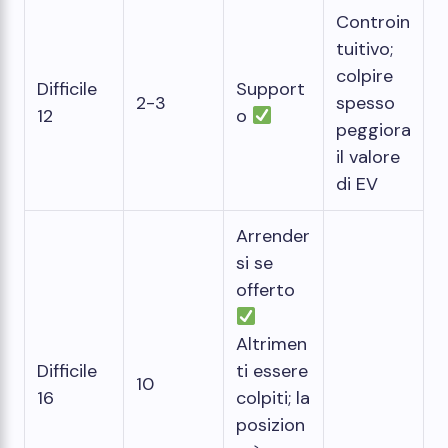
Controin
tuitivo;
colpire
Difficile
Support
2-3
spesso
12
o
peggiora
il valore
di EV
Arrender
si se
offerto
Altrimen
Difficile
ti essere
10
16
colpiti; la
posizion