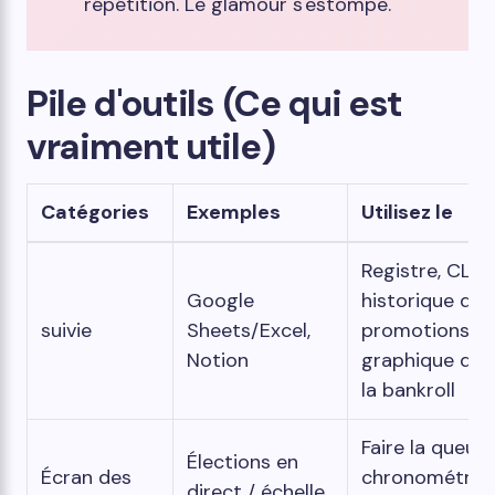
répétition. Le glamour s'estompe.
Pile d'outils (Ce qui est
vraiment utile)
Catégories
Exemples
Utilisez le
Registre, CLV,
Google
historique des
suivie
Sheets/Excel,
promotions,
Notion
graphique de
la bankroll
Faire la queue,
Élections en
Écran des
chronométrer
direct / échelle