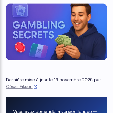
Dernière mise à jour le 19 novembre 2025 par
César Fikson
Vous avez demandé la version longue —