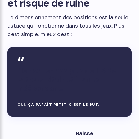
et risque de ruine
Le dimensionnement des positions est la seule
astuce qui fonctionne dans tous les jeux. Plus
c'est simple, mieux c'est :
Ne risquez pas plus de 1 % de
votre capital actif par pari
indépendant.
OUI, ÇA PARAÎT PETIT. C'EST LE BUT.
Baisse