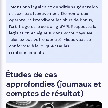
️
Mentions légales et conditions générales
:
Lisez-les attentivement. De nombreux
opérateurs interdisent les abus de bonus,
l'arbitrage et le scraping d'API. Respectez la
législation en vigueur dans votre pays. Ne
falsifiez pas votre identité. Mieux vaut se
conformer à la loi qu'éviter les
remboursements.
Études de cas
approfondies (journaux et
comptes de résultat)