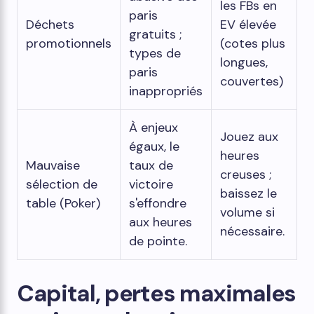
les FBs en
paris
Déchets
EV élevée
gratuits ;
promotionnels
(cotes plus
types de
longues,
paris
couvertes)
inappropriés
À enjeux
Jouez aux
égaux, le
heures
Mauvaise
taux de
creuses ;
sélection de
victoire
baissez le
table (Poker)
s'effondre
volume si
aux heures
nécessaire.
de pointe.
Capital, pertes maximales