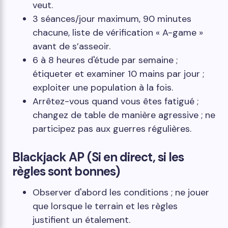
veut.
3 séances/jour maximum, 90 minutes
chacune, liste de vérification « A-game »
avant de s’asseoir.
6 à 8 heures d'étude par semaine ;
étiqueter et examiner 10 mains par jour ;
exploiter une population à la fois.
Arrêtez-vous quand vous êtes fatigué ;
changez de table de manière agressive ; ne
participez pas aux guerres régulières.
Blackjack AP (Si en direct, si les
règles sont bonnes)
Observer d'abord les conditions ; ne jouer
que lorsque le terrain et les règles
justifient un étalement.