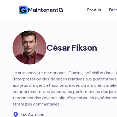
MaintenantG
Produit
Fonc
César Fikson
Je suis analyste de données iGaming, spécialisé dans l
l'interprétation des données relatives aux plateformes 
aux jeux d'argent et aux tendances du marché. J'analy
comportement des joueurs, les performances des jeux 
tendances des revenus afin d'optimiser les expériences
stratégies commerciales.
Linz, Autriche