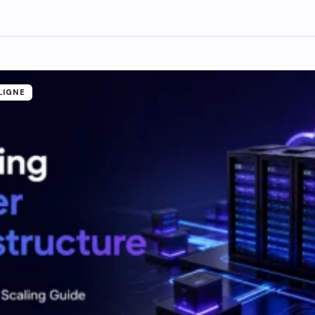
LIGNE