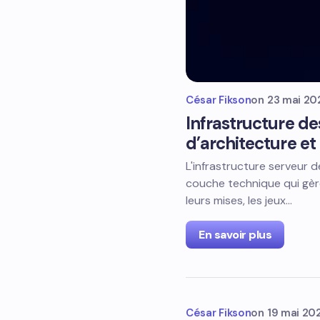
César Fikson
on
23 mai 20
Infrastructure des
d’architecture et 
L'infrastructure serveur de
couche technique qui gère
leurs mises, les jeux…
En savoir plus
César Fikson
on
19 mai 20