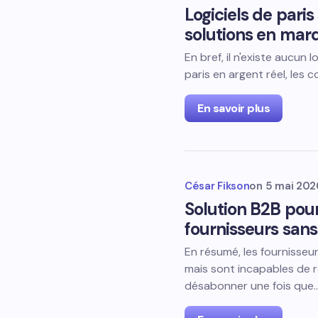
Logiciels de paris
solutions en mar
En bref, il n'existe aucun l
paris en argent réel, les 
En savoir plus
César Fikson
on
5 mai 202
Solution B2B pour
fournisseurs sans
En résumé, les fournisseu
mais sont incapables de 
désabonner une fois que