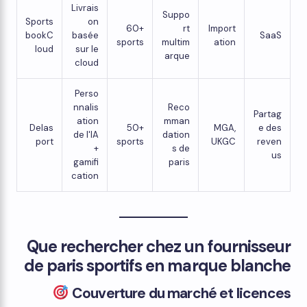
Livrais
Suppo
Sports
on
60+
rt
Import
bookC
basée
SaaS
sports
multim
ation
loud
sur le
arque
cloud
Perso
nnalis
Reco
Partag
ation
mman
Delas
50+
MGA,
e des
de l'IA
dation
port
sports
UKGC
reven
+
s de
us
gamifi
paris
cation
Que rechercher chez un fournisseur
de paris sportifs en marque blanche
Couverture du marché et licences