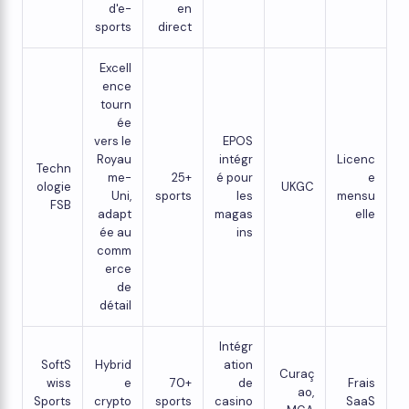
d'e-
en
sports
direct
Excell
ence
tourn
ée
vers le
EPOS
Royau
intégr
Licenc
Techn
me-
25+
é pour
e
ologie
UKGC
Uni,
sports
les
mensu
FSB
adapt
magas
elle
ée au
ins
comm
erce
de
détail
Intégr
SoftS
Hybrid
ation
Curaç
wiss
e
70+
de
Frais
ao,
Sports
crypto
sports
casino
SaaS