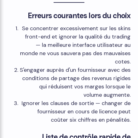
Erreurs courantes lors du choix
Se concentrer excessivement sur les skins
front-end et ignorer la qualité du trading
— la meilleure interface utilisateur au
monde ne vous sauvera pas des mauvaises
cotes.
S'engager auprès d'un fournisseur avec des
conditions de partage des revenus rigides
qui réduisent vos marges lorsque le
volume augmente.
Ignorer les clauses de sortie — changer de
fournisseur en cours de licence peut
coûter six chiffres en pénalités.
Liste de contrôle rapide de