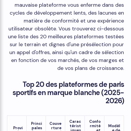
mauvaise plateforme vous enferme dans des
cycles de développement lents, des lacunes en
matière de conformité et une expérience
utilisateur obsolète. Vous trouverez ci-dessous
une liste des 20 meilleures plateformes testées
sur le terrain et dignes d'une présélection pour
un appel d'offres, ainsi qu'un cadre de sélection
en fonction de vos marchés, de vos marges et
de vos plans de croissance.
Top 20 des plateformes de paris
sportifs en marque blanche (2025-
2026)
Carac
Confo
Princi
Couve
térist
rmité
Modèl
Provi
pales
rture
iques
et
e de