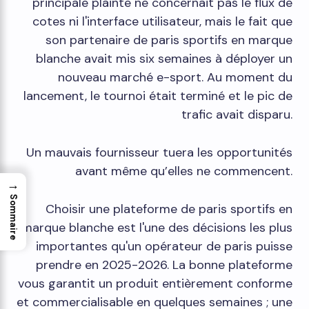
principale plainte ne concernait pas le flux de
cotes ni l'interface utilisateur, mais le fait que
son partenaire de paris sportifs en marque
blanche avait mis six semaines à déployer un
nouveau marché e-sport. Au moment du
lancement, le tournoi était terminé et le pic de
trafic avait disparu.
Un mauvais fournisseur tuera les opportunités
avant même qu’elles ne commencent.
→
Sommaire
Choisir une plateforme de paris sportifs en
marque blanche est l'une des décisions les plus
importantes qu'un opérateur de paris puisse
prendre en 2025-2026. La bonne plateforme
vous garantit un produit entièrement conforme
et commercialisable en quelques semaines ; une