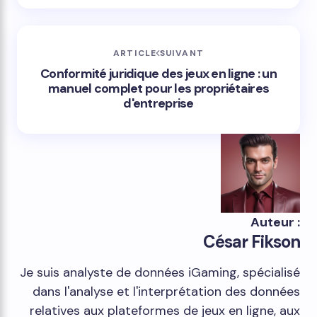
ARTICLE SUIVANT
Conformité juridique des jeux en ligne : un
manuel complet pour les propriétaires
d'entreprise
Auteur :
César Fikson
Je suis analyste de données iGaming, spécialisé
dans l'analyse et l'interprétation des données
relatives aux plateformes de jeux en ligne, aux