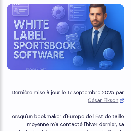
Dernière mise à jour le 17 septembre 2025 par
César Fikson
Lorsqu'un bookmaker d'Europe de l'Est de taille
moyenne m'a contacté l'hiver dernier, sa