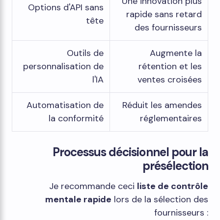
Une innovation plus
Options d'API sans
rapide sans retard
tête
des fournisseurs
Outils de
Augmente la
personnalisation de
rétention et les
l'IA
ventes croisées
Automatisation de
Réduit les amendes
la conformité
réglementaires
Processus décisionnel pour la
présélection
Je recommande ceci
liste de contrôle
mentale rapide
lors de la sélection des
fournisseurs :