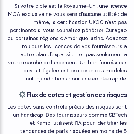
Si votre cible est le Royaume-Uni, une licence
MGA exclusive ne vous sera d'aucune utilité ; de
même, la certification UKGC n'est pas
pertinente si vous souhaitez pénétrer Curaçao
ou certaines régions d'Amérique latine. Adaptez
toujours les licences de vos fournisseurs à
votre plan d'expansion, et pas seulement à
votre marché de lancement. Un bon fournisseur
devrait également proposer des modèles
multi-juridictions pour une entrée rapide.
Flux de cotes et gestion des risques
Les cotes sans contrôle précis des risques sont
un handicap. Des fournisseurs comme SBTech
et Kambi utilisent l'IA pour identifier les
tendances de paris risquées en moins de 5