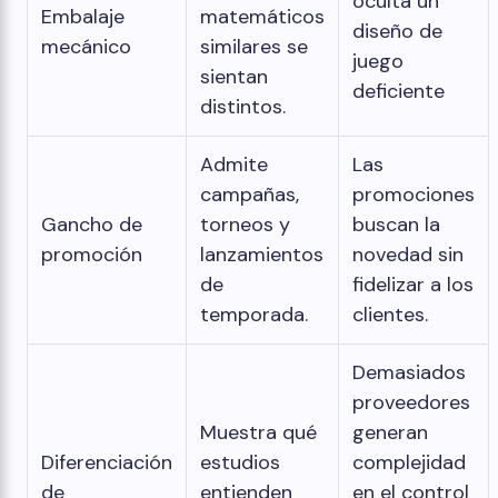
oculta un
Embalaje
matemáticos
diseño de
mecánico
similares se
juego
sientan
deficiente
distintos.
Admite
Las
campañas,
promociones
Gancho de
torneos y
buscan la
promoción
lanzamientos
novedad sin
de
fidelizar a los
temporada.
clientes.
Demasiados
proveedores
Muestra qué
generan
Diferenciación
estudios
complejidad
de
entienden
en el control