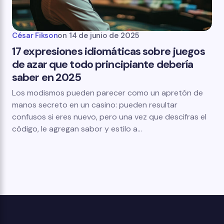
César Fikson
on
14 de junio de 2025
17 expresiones idiomáticas sobre juegos
de azar que todo principiante debería
saber en 2025
Los modismos pueden parecer como un apretón de
manos secreto en un casino: pueden resultar
confusos si eres nuevo, pero una vez que descifras el
código, le agregan sabor y estilo a...