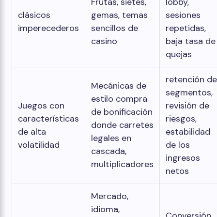
Frutas, sietes,
lobby,
clásicos
gemas, temas
sesiones
imperecederos
sencillos de
repetidas,
casino
baja tasa de
quejas
retención de
Mecánicas de
segmentos,
estilo compra
Juegos con
revisión de
de bonificación
características
riesgos,
donde carretes
de alta
estabilidad
legales en
volatilidad
de los
cascada,
ingresos
multiplicadores
netos
Mercado,
idioma,
Conversión