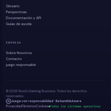
Glosario
Perspectivas
Documentación y API
Guías de ayuda
EMPRESA
Sobre Nosotros
Contacto
juego responsable
© 2026 NowG iGaming Business. Todos los derechos
reservados.
Juega con responsabilidad · BeGambleAware
18
Privacidad
Términos
Cookies
Todos los sistemas operativos