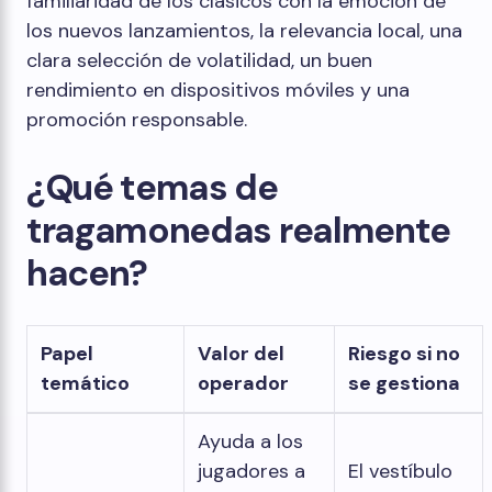
familiaridad de los clásicos con la emoción de
los nuevos lanzamientos, la relevancia local, una
clara selección de volatilidad, un buen
rendimiento en dispositivos móviles y una
promoción responsable.
¿Qué temas de
tragamonedas realmente
hacen?
Papel
Valor del
Riesgo si no
temático
operador
se gestiona
Ayuda a los
jugadores a
El vestíbulo