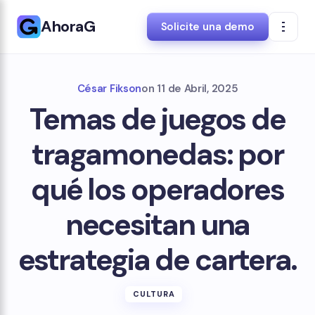
AhoraG
Solicite una demo
César Fikson
on
11 de Abril, 2025
Temas de juegos de
tragamonedas: por
qué los operadores
necesitan una
estrategia de cartera.
CULTURA