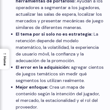
herramientas de portafolio:
Ayudan a los
operadores a segmentar a los jugadores,
actualizar las salas de espera, localizar los
mercados y presentar mecánicas de juego
similares de diferentes maneras.
El tema por sí solo no es estrategia:
La
retención depende del modelo
matemático, la volatilidad, la experiencia
→
de usuario móvil, la confianza y la
Home
adecuación de la promoción.
El error en la adquisición:
agregar cientos
de juegos temáticos sin medir qué
segmentos los utilizan realmente.
Mejor enfoque:
Crea un mapa de
contenido según la intención del jugador,
el mercado, la estacionalidad y el rol del
proveedor.