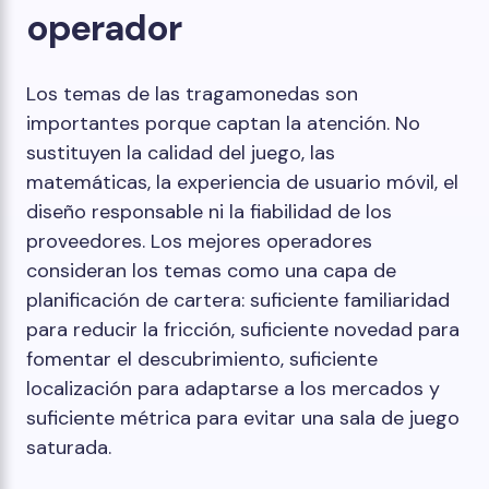
operador
Los temas de las tragamonedas son
importantes porque captan la atención. No
sustituyen la calidad del juego, las
matemáticas, la experiencia de usuario móvil, el
diseño responsable ni la fiabilidad de los
proveedores. Los mejores operadores
consideran los temas como una capa de
planificación de cartera: suficiente familiaridad
para reducir la fricción, suficiente novedad para
fomentar el descubrimiento, suficiente
localización para adaptarse a los mercados y
suficiente métrica para evitar una sala de juego
saturada.