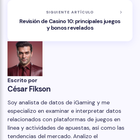
SIGUIENTE ARTÍCULO
Revisión de Casino 10: principales juegos
y bonos revelados
Escrito por
César Fikson
Soy analista de datos de iGaming y me
especializo en examinar e interpretar datos
relacionados con plataformas de juegos en
línea y actividades de apuestas, así como las
tendencias del mercado. Analizo el