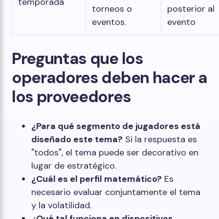
temporada
torneos o
posterior al
eventos.
evento
Preguntas que los
operadores deben hacer a
los proveedores
¿Para qué segmento de jugadores está
diseñado este tema?
Si la respuesta es
"todos", el tema puede ser decorativo en
lugar de estratégico.
¿Cuál es el perfil matemático?
Es
necesario evaluar conjuntamente el tema
y la volatilidad.
¿Qué tal funciona en dispositivos